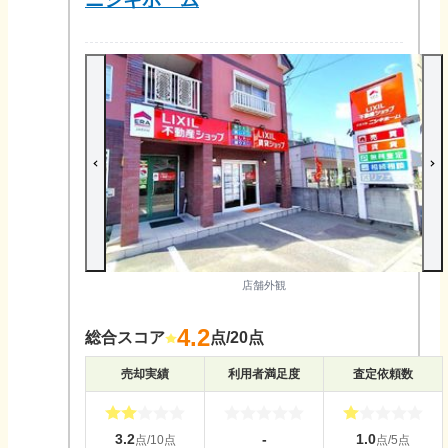
店舗外観
4.2
総合スコア
点/20点
売却実績
利用者満足度
査定依頼数
3.2
-
1.0
点/10点
点/5点