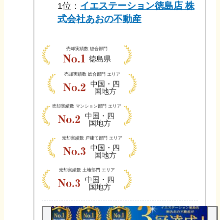
イエステーション徳島店 株
1
位：
式会社あおの不動産
売却実績数
総合部門
徳島県
売却実績数
総合部門 エリア
中国・四
国地方
売却実績数
マンション部門 エリア
中国・四
国地方
売却実績数
戸建て部門 エリア
中国・四
国地方
売却実績数
土地部門 エリア
中国・四
国地方