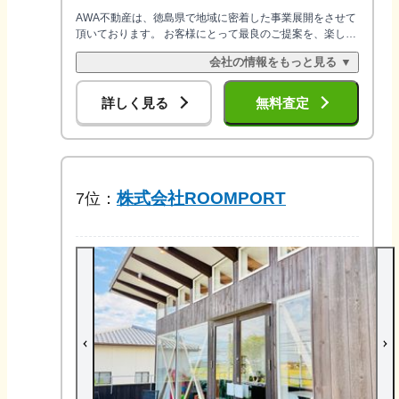
AWA不動産は、徳島県で地域に密着した事業展開をさせて
頂いております。 お客様にとって最良のご提案を、楽しく
進めさせて頂きます。 土地・住宅・マンションなどの不動
会社の情報をもっと見る ▼
産をお探しの方、ご売却したい方、ぜひお気軽にご連絡く
ださい。
詳しく見る
無料査定
株式会社ROOMPORT
7
位：