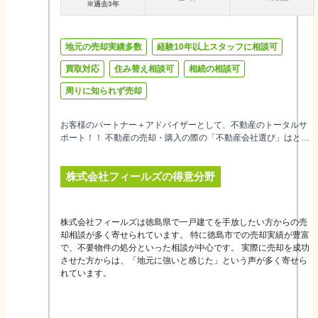
※過去3年
地元の売却実績多数
経験10年以上スタッフに相談可
買取対応
住み替え相談可
相続の相談可
周りに知られず売却
お客様のパートナー＋アドバイザーとして、不動産のトータルサ
ポート！！ 不動産の売却・購入の際の「不動産会社選び」はとて
も重要です。 お客様自身で悩まれてしまったり、不安を感じてい
る方も少なくありません。 当社では、お客様を取り巻く多種多様
株式会社フィールズ
の得意分野
なリスクを回避しながら、豊富な経験を持つ専門スタッフが、ス
ピーディーな対応でサポート致します！ また、お客様のニーズに
沿った「最適なご提案」を心がけていますので、お気軽にご相談
下さい。 土地・マンション・戸建て・店舗・ビル・アパート等、
株式会社フィールズは徳島県で一戸建てを手放したい方からの売
すべての不動産に対応致します。 当ビルには来客専用７台分の駐
却相談が多く寄せられています。 特に徳島市での売却実績が豊富
車スペースがありますので、お気軽にご来店下さい。
で、不要物件の処分といった相談が中心です。 実際に売却を成功
させた方からは、「地元に強いと感じた」という声が多く寄せら
れています。