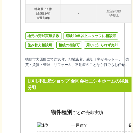
徳島県
:
11
件
査定依頼数
-
(全国
11
件)
1件以上
※過去3年
地元の売却実績多数
経験10年以上スタッフに相談可
住み替え相談可
相続の相談可
周りに知られず売却
徳島市大原町にて約30年。地域密着、親切丁寧がモットー。「売
買・賃貸・管理・リフォーム」不動産のことなら何でもお任せ下
さい。 不動産取引は大きな決断を伴う重大事。それを安心して行
うために、徳島県宅地建物取引協会で相談員を長年務めており実
LIXIL不動産ショップ 合同会社ニシキホーム
の得意
績・信頼のある当社にお任せ下さい。 不動産の売却・査定、競売
代行、土地・戸建・マンションの買取、様々なトラブルなど、不
分野
動産に関するあらゆるご相談を親切丁寧に承ります。 秘密は厳守
いたしますので安心してお気軽にご相談下さい。 ご相談の際は事
前に電話予約をお願いいたします。
物件種別
ごとの売却実績
6
1
一戸建て