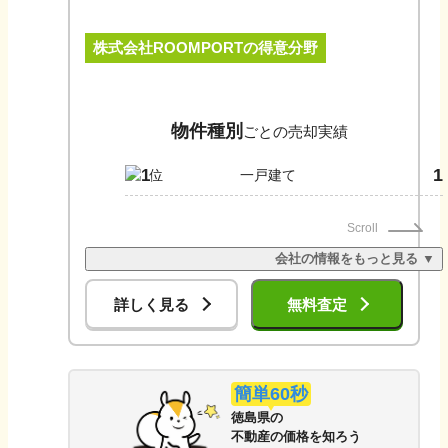
を目指しています。 お客様にとってよりプラスになる提案を目指
し、相続された土地や建物の処分だけではなく、新たな活用方法
株式会社ROOMPORT
の得意分野
の考案もしています。「今は住めなくて管理できないから、もっ
たいないけど売却したい」という方もいらっしゃるため、ご売却
ではなく、将来的にお客様が住むまでの管理や防犯面を考慮した
サポートもしております。
物件種別
ごとの売却実績
1
1
一戸建て
Scroll
会社の情報をもっと見る ▼
詳しく見る
無料査定
簡単60秒
徳島県
の
不動産の価格を知ろう