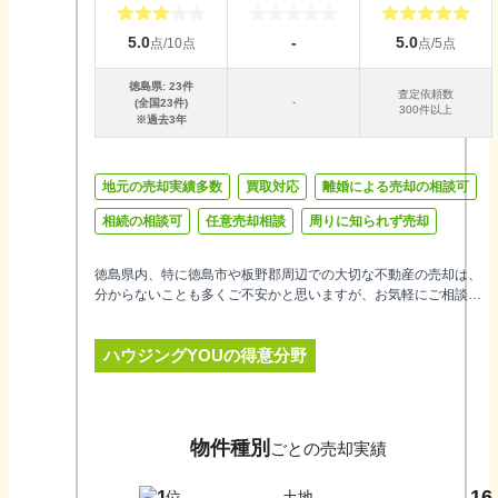
5.0
-
5.0
点/10点
点/5点
徳島県
:
23
件
査定依頼数
-
(全国
23
件)
300件以上
※過去3年
地元の売却実績多数
買取対応
離婚による売却の相談可
相続の相談可
任意売却相談
周りに知られず売却
徳島県内、特に徳島市や板野郡周辺での大切な不動産の売却は、
分からないことも多くご不安かと思いますが、お気軽にご相談く
ださい。「売却の流れがわからない」といったご相談も喜んで承
ります。経験豊富なスタッフが、お客様のご不安やご不明な点に
ハウジングYOU
の得意分野
誠心誠意向き合い、スピーディーな対応でサポートいたしますの
で、どうぞお気軽にご連絡ください。
物件種別
ごとの売却実績
16
1
土地