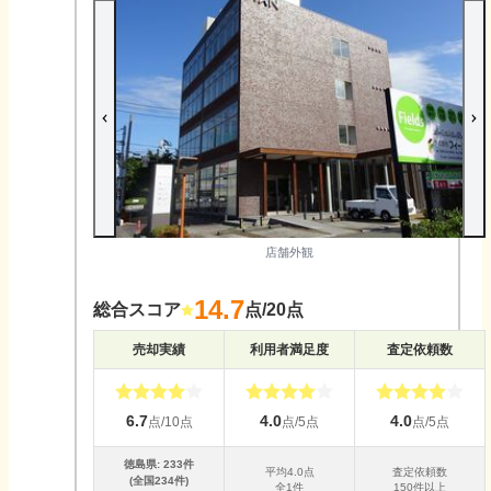
店舗外観
14.7
総合スコア
点/20点
売却実績
利用者満足度
査定依頼数
6.7
4.0
4.0
点/10点
点/5点
点/5点
徳島県
:
233
件
平均
4.0
点
査定依頼数
(全国
234
件)
全
1
件
150件以上