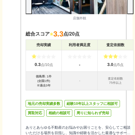
店舗外観
3.3
総合スコア
点/20点
売却実績
利用者満足度
査定依頼数
0.3
-
3.0
点/10点
点/5点
徳島県
:
1
件
査定依頼数
-
(全国
1
件)
75件以上
※過去3年
地元の売却実績多数
経験10年以上スタッフに相談可
買取対応
相続の相談可
周りに知られず売却
ありとあらゆる不動産のお悩みやお困りごとを、安心してご相談
いただける場所を目指し、知識や経験を活かした最適なサポート