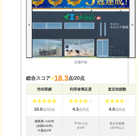
店舗外観
18.3
総合スコア
点/20点
売却実績
利用者満足度
査定依頼数
10.0
4.3
4.0
点/10点
点/5点
点/5点
徳島県
:
648
件
平均
4.3
点
査定依頼数
(全国
648
件)
全
5
件
150件以上
※過去3年