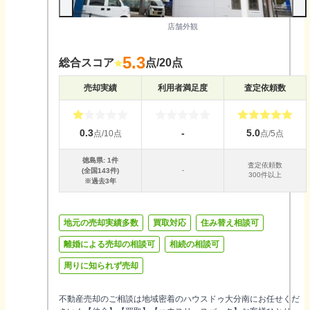
店舗外観
5.3
総合スコア
点/20点
売却実績
利用者満足度
査定依頼数
0.3
-
5.0
点/10点
点/5点
徳島県
:
1
件
査定依頼数
-
(全国
143
件)
300件以上
※過去3年
地元の売却実績多数
買取対応
住み替え相談可
離婚による売却の相談可
相続の相談可
周りに知られず売却
不動産売却のご相談は地域密着のハウスドゥ大分南にお任せくだ