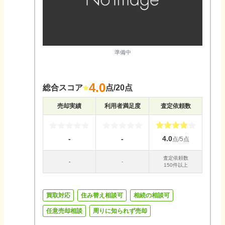
準備中
4.0
総合スコア
点/20点
売却実績
利用者満足度
査定依頼数
-
-
4.0
点/5点
査定依頼数
-
-
150件以上
買取対応
住み替え相談可
相続の相談可
任意売却相談
周りに知られず売却