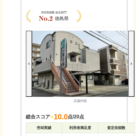
売却実績数
総合部門
徳島県
店舗外観
10.0
総合スコア
点/20点
売却実績
利用者満足度
査定依頼数