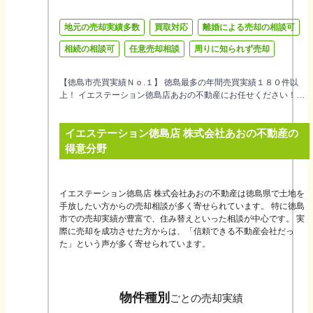
地元の売却実績多数
買取対応
離婚による売却の相談可
相続の相談可
任意売却相談
周りに知られず売却
【徳島市売買実績Ｎｏ.１】 徳島最多の年間売買実績１８０件以
上！ イエステーション徳島店あおの不動産にお任せください！！
【徳島市不動産会社で満足度調査No.1】 「お客様第一」を追求
し、多くのお客様と関わり、そしてご満足いただいた結果”顧客満
イエステーション徳島店 株式会社あおの不動産
の
足度No.1・売却満足度No.1・口コミ人気No.1”に選ばれました！！
※調査提供先：日本トレンドリサーチ 【全国ネットワークの強
得意分野
み】 イエステーションは全国ネットワークで、全国の加盟店と共
に「高く」「早く」ご売却できる方法を日々共有しております。
全国ネットワークだからこそできる、それぞれのお客様に合った
イエステーション徳島店 株式会社あおの不動産は徳島県で土地を
最良のご提案をいたします。
手放したい方からの売却相談が多く寄せられています。 特に徳島
市での売却実績が豊富で、住み替えといった相談が中心です。 実
際に売却を成功させた方からは、「信頼できる不動産会社だっ
た」という声が多く寄せられています。
物件種別
ごとの売却実績