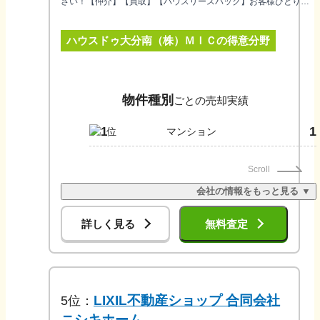
さい！【仲介】【買取】【ハウスリースバック】お客様ひとりひ
とりのご事情に沿ったご提案をさせて頂きます。不動産売買はも
ちろん、住宅ローン・税金・相続など何でもお気軽にご相談くだ
ハウスドゥ大分南（株）ＭＩＣ
の得意分野
さい。
物件種別
ごとの売却実績
1
1
マンション
Scroll
会社の情報をもっと見る ▼
詳しく見る
無料査定
LIXIL不動産ショップ 合同会社
5
位：
ニシキホーム