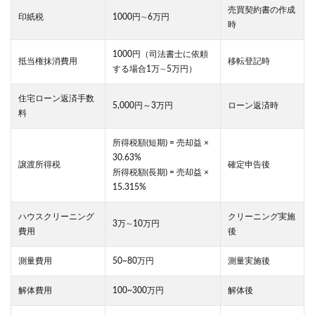
売買契約書の作成
印紙税
1000円∼6万円
時
1000円（司法書士に依頼
抵当権抹消費用
移転登記時
する場合1万∼5万円）
住宅ローン返済手数
5,000円～3万円
ローン返済時
料
所得税額(短期) = 売却益 ×
30.63%
譲渡所得税
確定申告後
所得税額(長期) = 売却益 ×
15.315%
ハウスクリーニング
クリーニング実施
3万∼10万円
費用
後
測量費用
50~80万円
測量実施後
解体費用
100~300万円
解体後