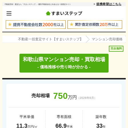
提携希望はこちら
不動産売却・査定なら「すまいステップ」- 優良不動産会社と出会える一括査定サイト
不動産一括査定サイト【すまいステップ】
マンション売却価格
完全無料
和歌山県
マンション売却・買取相場
- 価格推移や売り時が分かる -
750
売却相場
万円
（
2026年6月
）
平米単価
専有面積
築年数
11.3
66.9
33
万円/㎡
平米
年