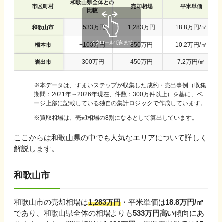
和歌山県
全体との
市区町村
売却相場
平米単価
比較
+
533
万円
1,283
万円
18.8
万円/㎡
和歌山市
+
100
万円
850
万円
10.2
万円/㎡
橋本市
-
300
万円
450
万円
7.2
万円/㎡
岩出市
※
本データは、すまいステップが収集した成約・売出事例（収集
期間：2021年～2026年現在、件数：300万件以上）を基に、ペ
ージ上部に記載している独自の集計ロジックで作成しています。
※買取相場は、売却相場の8割になるとして算出しています。
ここからは
和歌山県
の中でも人気なエリアについて詳しく
解説します。
和歌山市
和歌山市
の売却相場は
1,283
万円
・平米単価は
18.8
万円/㎡
であり、
和歌山県
全体の相場よりも
533
万円
高い
傾向にあ