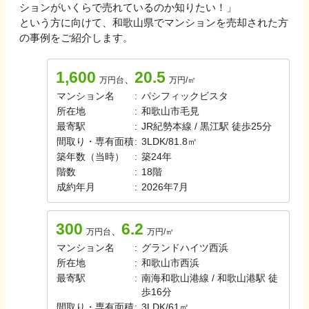
ションがいくらで売れているのか知りたい！」
という方に向けて、
和歌山県
でマンションを売却された方
の事例をご紹介します。
1,600
20.5
、
万円台
万円/㎡
マンション名
:
パシフィックビスタ
所在地
:
和歌山市毛見
最寄駅
:
JR紀勢本線 / 黒江駅 徒歩25分
間取り・専有面積
:
3LDK
/
81.8㎡
築年数（当時）
:
築
24
年
階数
:
18
階
成約年月
:
2026年7月
300
6.2
、
万円台
万円/㎡
マンション名
:
グランドハイツ西浜
所在地
:
和歌山市西浜
最寄駅
:
南海和歌山港線 / 和歌山港駅 徒
歩16分
間取り・専有面積
:
3LDK
/
61㎡