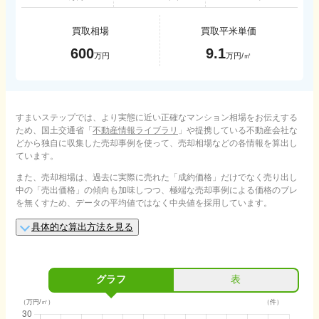
買取相場
買取平米単価
600
9.1
万円
万円/㎡
すまいステップでは、より実態に近い正確なマンション相場をお伝えする
ため、国土交通省「
不動産情報ライブラリ
」や提携している不動産会社な
どから独自に収集した売却事例を使って、売却相場などの各情報を算出し
ています。
また、売却相場は、過去に実際に売れた「成約価格」だけでなく売り出し
中の「売出価格」の傾向も加味しつつ、極端な売却事例による価格のブレ
を無くすため、データの平均値ではなく中央値を採用しています。
具体的な算出方法を見る
グラフ
表
（万円/㎡）
（件）