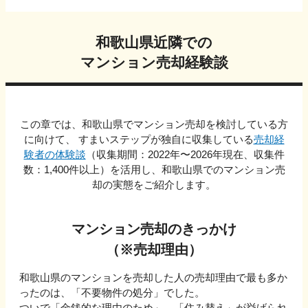
和歌山県
近隣での
マンション売却経験談
この章では、
和歌山県
でマンション売却を検討している方
に向けて、 すまいステップが独自に収集している
売却経
験者の体験談
（収集期間：2022年〜
2026
年現在、収集件
数：
1,400
件以上）を活用し、
和歌山県
でのマンション売
却の実態をご紹介します。
マンション売却のきっかけ
（※売却理由）
和歌山県
のマンションを売却した人の売却理由で最も多か
ったのは、「
不要物件の処分
」でした。
ついで
「金銭的な理由のため」、「住み替え」
が挙げられ