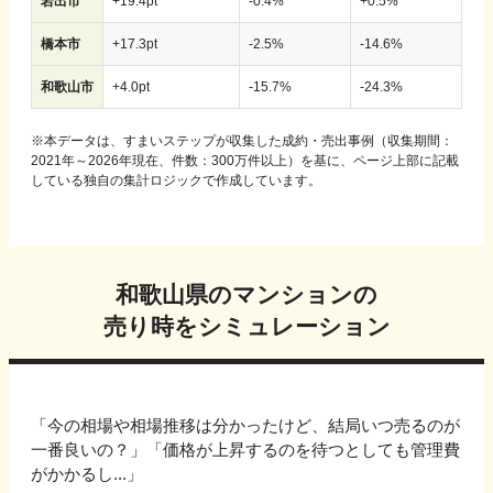
岩出市
+
19.4
pt
-
0.4
%
+
0.5
%
橋本市
+
17.3
pt
-
2.5
%
-
14.6
%
和歌山市
+
4.0
pt
-
15.7
%
-
24.3
%
※
本データは、すまいステップが収集した成約・売出事例（収集期間：
2021年～2026年現在、件数：300万件以上）を基に、ページ上部に記載
している独自の集計ロジックで作成しています。
和歌山県
のマンションの
売り時をシミュレーション
「今の相場や相場推移は分かったけど、結局いつ売るのが
一番良いの？」「価格が上昇するのを待つとしても管理費
がかかるし...」