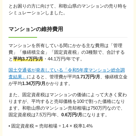
とお困りの方に向けて、
和歌山県
のマンションの売り時を
シミュレーションしました。
マンションの維持費用
マンションを所有している間にかかる主な費用は「管理
費」「修繕積立金」「固定資産税」の3種類で、合計する
と
平均
3.7
万円/月
・
44.1
万円/年です。
国土交通省が発表している「令和5年度マンション総合調
査結果」
によると、管理費が平均
1.71万円/月
、修繕積立金
が平均
1.34万円/月
かかります。
また、固定資産税はマンションの価値によって大きく変わ
りますが、平均すると売却価格を100で割った価格になり
ます。
和歌山県
のマンション売却相場は
750
万円なので、
固定資産税は
7.5
万円/年、
0.6
万円/月
になります。
• 固定資産税 = 売却相場 ÷ 1.4 × 税率1.4%