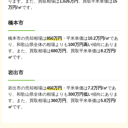
ります。
また、買取相場は
1,026
万円
、買取平米単価は
15
万円/㎡
です。
橋本市
橋本市
の売却相場は
850
万円
・平米単価は
10.2
万円/㎡
であ
り、
和歌山県
全体の相場よりも
100
万円
高い
傾向にありま
す。
また、買取相場は
680
万円
、買取平米単価は
8.2
万円/
㎡
です。
岩出市
岩出市
の売却相場は
450
万円
・平米単価は
7.2
万円/㎡
であ
り、
和歌山県
全体の相場よりも
300
万円
低い
傾向にありま
す。
また、買取相場は
360
万円
、買取平米単価は
5.8
万円/
㎡
です。