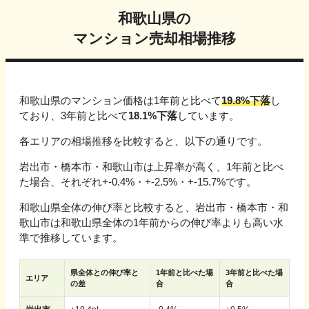
和歌山県
の
マンション売却相場推移
和歌山県
のマンション価格は1年前と比べて
19.8%下落
し
ており、3年前と比べて
18.1%下落
しています。
各エリアの相場推移を比較すると、以下の通りです。
岩出市・橋本市・和歌山市
は上昇率が高く、1年前と比べ
た場合、
それぞれ
+-0.4%・+-2.5%・+-15.7%
です。
和歌山県
全体の伸び率と比較すると、
岩出市・橋本市・和
歌山市
は
和歌山県
全体の1年前からの伸び率よりも高い水
準で推移しています。
県全体との伸び率と
1年前と比べた場
3年前と比べた場
エリア
の差
合
合