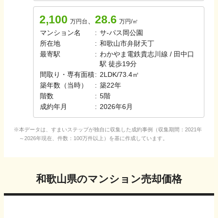
2,100
28.6
、
万円台
万円/㎡
マンション名
:
サ-パス岡公園
所在地
:
和歌山市弁財天丁
最寄駅
:
わかやま電鉄貴志川線 / 田中口
駅 徒歩19分
間取り・専有面積
:
2LDK
/
73.4㎡
築年数（当時）
:
築
22
年
階数
:
5
階
成約年月
:
2026年6月
本データは、すまいステップが独自に収集した成約事例（収集期間：2021年
～2026年現在、件数：100万件以上）を基に作成しています。
和歌山県
のマンション売却価格