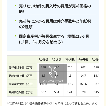
売りたい物件の購入時の費用が売却価格の
5%
売却時にかかる費用は仲介手数料と印紙税
の2種類
固定資産税が毎月発生する（実際は3ヶ月
に1回、3ヶ月分を納める）
1
か月後
2
か月後
3
か月後
4
か月後
5
か月後
738
726
714
702
690
売却相場予測（万円）
3.7
7.4
11
14.7
18.4
累計の維持費（万円）
167.5
164.9
162.2
159.6
157
売却時の費用（万円）
567
554
541
528
515
最終的な利益（万円）
※実際の利益は今後の価格変動や様々な条件によって変わるため、あく