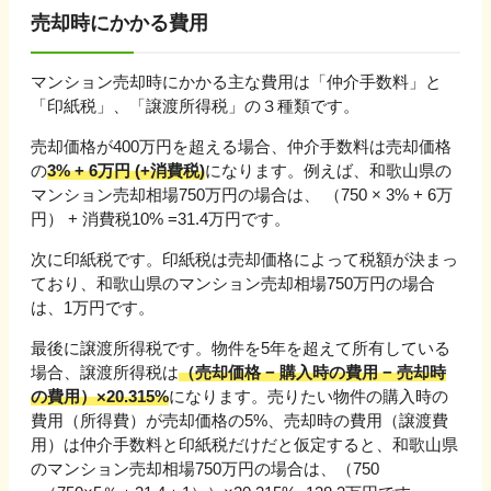
売却時にかかる費用
マンション売却時にかかる主な費用は「仲介手数料」と
「印紙税」、「譲渡所得税」の３種類です。
売却価格が
400万円を超える
場合、仲介手数料は売却価格
の
3% + 6万円 (+消費税)
になります。例えば、
和歌山県
の
マンション売却相場
750
万円の場合は、 （
750
×
3
% +
6万
円
） + 消費税10% =
31.4
万円です。
次に印紙税です。印紙税は売却価格によって税額が決まっ
ており、
和歌山県
のマンション売却相場
750
万円の場合
は、
1
万円です。
最後に譲渡所得税です。物件を5年を超えて所有している
場合、譲渡所得税は
（売却価格 − 購入時の費用 − 売却時
の費用）×20.315%
になります。売りたい物件の購入時の
費用（所得費）が売却価格の5%、売却時の費用（譲渡費
用）は仲介手数料と印紙税だけだと仮定すると、
和歌山県
のマンション売却相場
750
万円の場合は、（
750