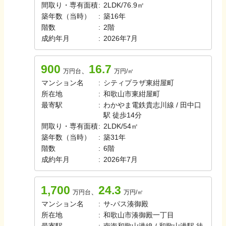
間取り・専有面積
:
2LDK
/
76.9㎡
築年数（当時）
:
築
16
年
階数
:
2
階
成約年月
:
2026年7月
900
16.7
、
万円台
万円/㎡
マンション名
:
シティプラザ東紺屋町
所在地
:
和歌山市東紺屋町
最寄駅
:
わかやま電鉄貴志川線 / 田中口
駅 徒歩14分
間取り・専有面積
:
2LDK
/
54㎡
築年数（当時）
:
築
31
年
階数
:
6
階
成約年月
:
2026年7月
1,700
24.3
、
万円台
万円/㎡
マンション名
:
サ-パス湊御殿
所在地
:
和歌山市湊御殿一丁目