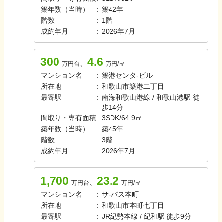
築年数（当時）
:
築
42
年
階数
:
1
階
成約年月
:
2026年7月
300
4.6
、
万円台
万円/㎡
マンション名
:
築港センタ-ビル
所在地
:
和歌山市築港二丁目
最寄駅
:
南海和歌山港線 / 和歌山港駅 徒
歩14分
間取り・専有面積
:
3SDK
/
64.9㎡
築年数（当時）
:
築
45
年
階数
:
3
階
成約年月
:
2026年7月
1,700
23.2
、
万円台
万円/㎡
マンション名
:
サ-パス本町
所在地
:
和歌山市本町七丁目
最寄駅
:
JR紀勢本線 / 紀和駅 徒歩9分