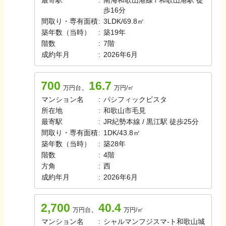
最寄駅
:
南海和歌山港線 / 和歌山港駅 徒
歩16分
間取り・専有面積
:
3LDK
/
69.8㎡
築年数（当時）
:
築
19
年
階数
:
7
階
成約年月
:
2026年6月
700
16.7
、
万円台
万円/㎡
マンション名
:
パシフィックビスタ
所在地
:
和歌山市毛見
最寄駅
:
JR紀勢本線 / 黒江駅 徒歩25分
間取り・専有面積
:
1DK
/
43.8㎡
築年数（当時）
:
築
28
年
階数
:
4
階
方角
:
西
成約年月
:
2026年6月
2,700
40.4
、
万円台
万円/㎡
マンション名
:
シャルマンフジスマ-ト和歌山城