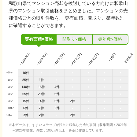
和歌山県
でマンション売却を検討している方向けに
和歌山
県
のマンション取引価格をまとめました。マンションの売
却価格ごとの取引件数を、 専有面積、間取り、築年数別
に確認することができます。
専有面積×価格
間取り×価格
築年数×価格
~2000万円
~3000万円
~4000万円
~5000万円
~7500万円
~1億円
それ以上
16件
-
-
-
-
-
-
~50㎡
85件
1件
-
-
-
-
-
~60㎡
140件
16件
4件
-
-
-
-
~70㎡
55件
20件
6件
-
-
-
-
~80㎡
15件
14件
5件
2件
-
-
-
~90㎡
6件
7件
2件
-
-
-
-
~100㎡
3件
2件
2件
-
-
-
-
101㎡~
本データは、すまいステップが独自に収集した成約事例（収集期間：2021年
～2026年現在、件数：100万件以上）を基に作成しています。