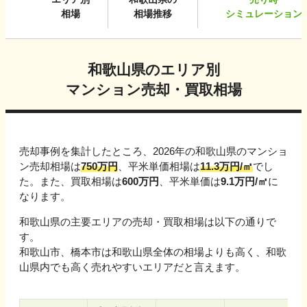
相場
相場推移
シミュレーション
和歌山県
のエリア別
マンション売却・買取相場
売却事例を集計したところ、
2026
年の
和歌山県
のマンショ
ン売却相場は
750
万円
、平米単価相場は
11.3
万円/㎡
でし
た。また、買取相場は
600
万円
、平米単価は
9.1
万円/㎡
に
なります。
和歌山県
の主要エリアの売却・買取相場は以下の通りで
す。
和歌山市、橋本市
は
和歌山県
全体の相場よりも高く、
和歌
山県
内でも高く売れやすいエリアだと言えます。