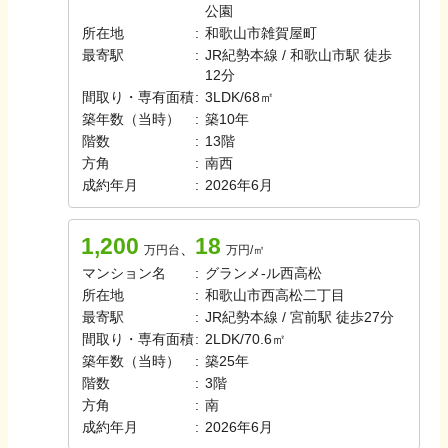
公園
所在地
:
和歌山市雑賀屋町
最寄駅
:
JR紀勢本線 / 和歌山市駅 徒歩
12分
間取り・専有面積
:
3LDK
/
68㎡
築年数（当時）
:
築
10
年
階数
:
13
階
方角
:
南西
成約年月
:
2026年6月
1,200
18
、
万円台
万円/㎡
マンション名
:
グランメ-ル西高松
所在地
:
和歌山市西高松二丁目
最寄駅
:
JR紀勢本線 / 宮前駅 徒歩27分
間取り・専有面積
:
2LDK
/
70.6㎡
築年数（当時）
:
築
25
年
階数
:
3
階
方角
:
南
成約年月
:
2026年6月