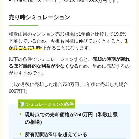
−（
750
×5％＋
31.4
＋
1
））×20.315%=
138.3
万円です。
売り時シミュレーション
和歌山県
のマンション売却相場は1年前と比較して
19.8%
下落
しているため、今後も同様に伸びていくとすると、
1
か月ごとに
1.6
%
下がる
ことになります。
以下の条件でシミュレーションすると、
売却の時期が遅れ
るほど最終的な利益が少なくなる
ため、早めに売却するの
がおすすめです。
（1か月後に売却した場合
738
万円、1年後に売却した場合
606
万円）
シミュレーションの条件
現時点での売却価格が
750
万円（
和歌山県
の相場）
所有期間が5年を超えている