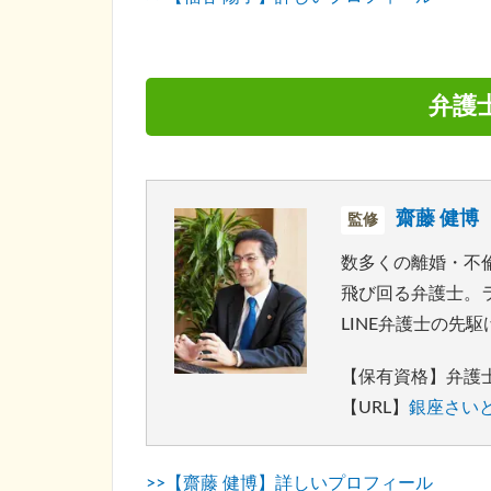
弁護
齋藤 健博
監修
数多くの離婚・不
飛び回る弁護士。
LINE弁護士の先
【保有資格】弁護
【URL】
銀座さい
>>【齋藤 健博】詳しいプロフィール