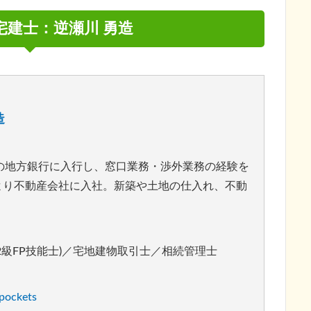
宅建士：逆瀬川 勇造
造
の地方銀行に入行し、窓口業務・渉外業務の経験を
月より不動産会社に入社。新築や土地の仕入れ、不動
(2級FP技能士)／宅地建物取引士／相続管理士
ckets