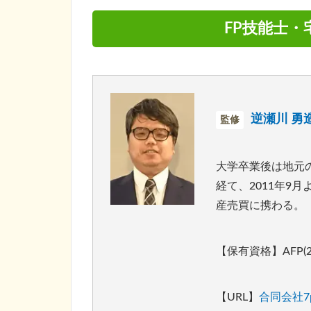
FP技能士・
逆瀬川 勇
監修
大学卒業後は地元
経て、2011年9
産売買に携わる。
【保有資格】AFP
【URL】
合同会社7po