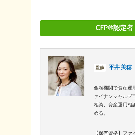
CFP®認定
平井 美穂
監修
金融機関で資産運
ァイナンシャルプ
相談、資産運用相
める。
【保有資格】ファ