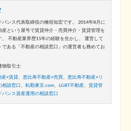
宏
バンス代表取締役の檜垣知宏です。 2014年8月に
動産という屋号で賃貸仲介・売買仲介・賃貸管理を
。 不動産業界歴15年の経験を生かし、 運営して
トである「不動産の相談窓口」の運営者も務めてお
建物取引士
動産×賃貸
、
恵比寿不動産×売買
、
恵比寿不動産×リ
の相談窓口
、
転勤東京.com
、
LGBT不動産
、
賃貸管
ドバンス
資産運用の相談窓口