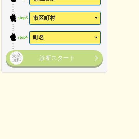
step3
step4
完全
診断スタート
無料