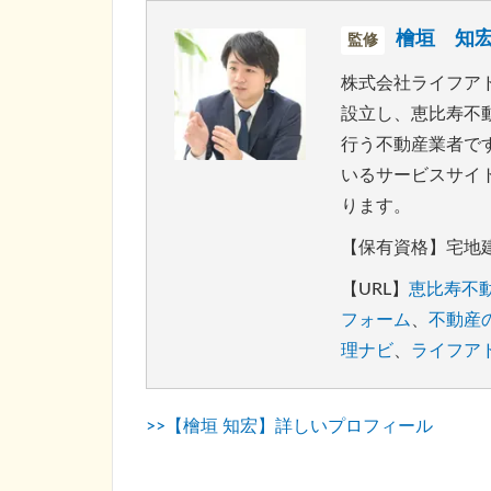
檜垣 知
監修
株式会社ライフアド
設立し、恵比寿不
行う不動産業者です
いるサービスサイ
ります。
【保有資格】宅地
【URL】
恵比寿不
フォーム
、
不動産
理ナビ
、
ライフア
>>【檜垣 知宏】詳しいプロフィール