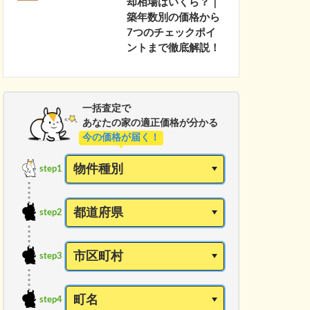
却相場はいくら？｜
築年数別の価格から
7つのチェックポイ
ントまで徹底解説！
一括査定で
あなたの家の適正価格が分かる
今の価格が届く！
step1
step2
step3
step4