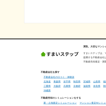
買取。大切なマンシ
すまいステップは、
提携する不動産会社
不動産売却査定・買
不動産会社を探す
不動産会社の口コミ・体験談
北海道
青森県
岩手県
秋田県
宮城県
山形県
福
三重県
大阪府
兵庫県
京都府
滋賀県
奈良県
和
沖縄県
不動産売却のシミュレーションをする
家・土地査定シミュレーション
マンション査定AIシミ