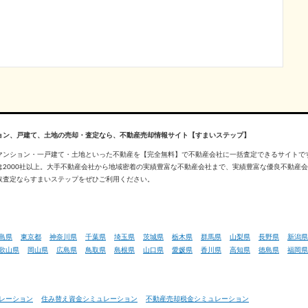
ョン、戸建て、土地の売却・査定なら、不動産売却情報サイト【すまいステップ】
マンション・一戸建て・土地といった不動産を【完全無料】で不動産会社に一括査定できるサイトで
は2000社以上。大手不動産会社から地域密着の実績豊富な不動産会社まで、実績豊富な優良不動産
取査定ならすまいステップをぜひご利用ください。
島県
東京都
神奈川県
千葉県
埼玉県
茨城県
栃木県
群馬県
山梨県
長野県
新潟県
歌山県
岡山県
広島県
鳥取県
島根県
山口県
愛媛県
香川県
高知県
徳島県
福岡県
ュレーション
住み替え資金シミュレーション
不動産売却税金シミュレーション