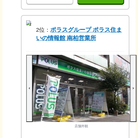
2
ポラスグループ ポラス住ま
2
位：
いの情報館 南柏営業所
店舗外観