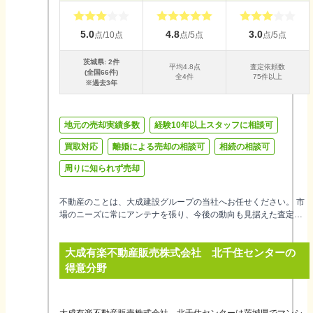
5.0
4.8
3.0
点/10点
点/5点
点/5点
茨城県
:
2
件
平均
4.8
点
査定依頼数
(全国
66
件)
全
4
件
75件以上
※過去3年
地元の売却実績多数
経験10年以上スタッフに相談可
買取対応
離婚による売却の相談可
相続の相談可
周りに知られず売却
不動産のことは、大成建設グループの当社へお任せください。 市
場のニーズに常にアンテナを張り、今後の動向も見据えた査定価
格のご提示、ならびに販売価格をご提案させて頂きます。 売買仲
介だけでなく、不動産の買取やリースバックサービス、売却保証
大成有楽不動産販売株式会社 北千住センター
の
付きの住み替え相談など、経験豊富なスタッフが一人ひとりのお
客様の立場に寄り添い、最適な方法をご提案します。
得意分野