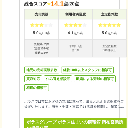
14.1
総合スコア
点/20点
売却実績
利用者満足度
査定依頼数
5.0
4.1
5.0
点/10点
点/5点
点/5点
茨城県
:
2
件
平均
4.1
点
査定依頼数
(全国
357
件)
全
5
件
300件以上
※過去3年
地元の売却実績多数
経験10年以上スタッフに相談可
買取対応
住み替え相談可
離婚による売却の相談可
相続の相談可
ポラスでは常にお客様の立場に立って、最良と思える選択肢をご
提案いたします。埼玉・千葉・東京で28店舗を展開し、創業以来
50年間地域密着で培った生のエリア情報から円滑な不動産売却を
サポートするとともに、買取制度も設け、安心・安全な取引に力
ポラスグループ ポラス住まいの情報館 南柏営業所
を尽くしています。お住まいのことなら何でもお気軽にご相談く
ださい。