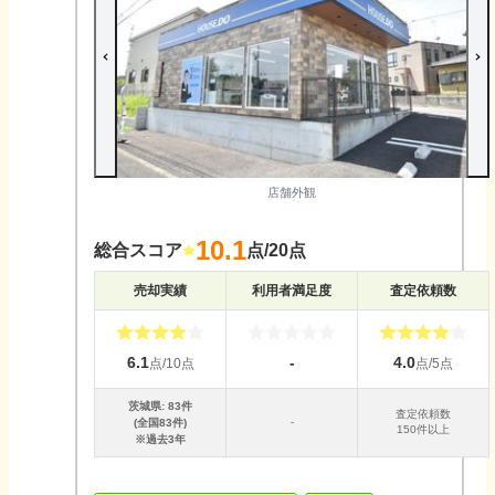
店舗外観
10.1
総合スコア
点/20点
売却実績
利用者満足度
査定依頼数
6.1
-
4.0
点/10点
点/5点
茨城県
:
83
件
査定依頼数
-
(全国
83
件)
150件以上
※過去3年