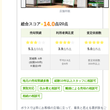
店舗外観
14.0
総合スコア
点/20点
売却実績
利用者満足度
査定依頼数
5.1
3.9
5.0
点/10点
点/5点
点/5点
茨城県
:
6
件
平均
3.9
点
査定依頼数
(全国
345
件)
全
6
件
300件以上
※過去3年
地元の売却実績多数
経験10年以上スタッフに相談可
買取対応
住み替え相談可
離婚による売却の相談可
相続の相談可
ポラスでは常にお客様の立場に立って、最良と思える選択肢をご