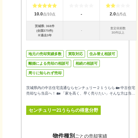
10.0
-
2.0
点/10点
点/5点
茨城県
:
368
件
査定依頼数
-
(全国
375
件)
30件以上
※過去3年
地元の売却実績多数
買取対応
住み替え相談可
離婚による売却の相談可
相続の相談可
周りに知られず売却
茨城県内の中古住宅流通ならセンチュリー２１うらら 🏡 中古住宅
売却なら当店へ！ 🏡 「家を高く、早く売りたい」そんな方は当店
にお任せください！✨ ✅ 業界トップクラスの販売実績 — 幅広いネ
ットワークで早期売却を実現！ ✅ 査定＆適正価格設定 — 最新の市
センチュリー21うらら
の得意分野
場データで最適な売却プランをご提案！ ✅ 手厚いサポート — 広
告・内覧・契約手続きまで安心フルサポート！ 「今の家、いくら
で売れる？」と思ったら、まずは査定をお試しください！ あなた
の大切な資産を、最も有利な条件で売却します。
物件種別
ごとの売却実績