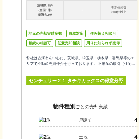
茨城県
:
8
件
査定依頼数
-
(全国
8
件)
300件以上
※過去3年
地元の売却実績多数
買取対応
住み替え相談可
相続の相談可
任意売却相談
周りに知られず売却
弊社は古河市を中心に、茨城県、埼玉県・栃木県・群馬県等のエ
リアで不動産売買仲介を行っております。 不動産の取引（住宅の
購入や売却など）は人生の中でそう何度も行う事のできる取引で
はありません。 責任を持って気を配り、お客様の立場になって良
センチュリー２１ タチキカックス
の得意分野
い面も悪い面も正直に伝え、 親身に行動がとれるような営業を心
掛け、住宅（不動産）をご紹介させて頂ければと思います。 上記
モットーを「目標」にして、特にコストの面では、お客様には十
分にご満足いただけるように、 どこよりも柔軟にかつ心地良いサ
ービスをさせていただきたいと思っております。
物件種別
ごとの売却実績
4
1
一戸建て
4
2
土地