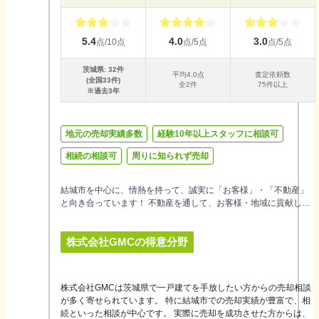
5.4
4.0
3.0
点/10点
点/5点
点/5点
茨城県
:
32
件
平均
4.0
点
査定依頼数
(全国
33
件)
全
2
件
75件以上
※過去3年
地元の売却実績多数
経験10年以上スタッフに相談可
相続の相談可
周りに知られず売却
結城市を中心に、情熱を持って、誠実に「お客様」・「不動産」
と向き合っています！ 不動産を通して、お客様・地域に貢献した
いと思います。売却査定・相談等 お待ちしております。お気軽に
お問い合わせください。もちろん秘密厳守、無料査定になりま
株式会社GMC
の得意分野
す。
株式会社GMCは茨城県で一戸建てを手放したい方からの売却相談
が多く寄せられています。 特に結城市での売却実績が豊富で、相
続といった相談が中心です。 実際に売却を成功させた方からは、