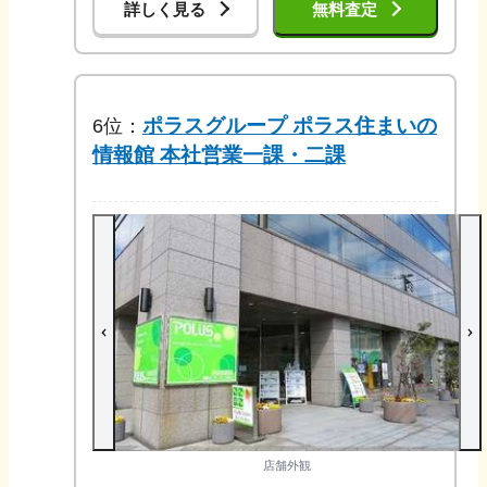
詳しく見る
無料査定
ポラスグループ ポラス住まいの
6
位：
情報館 本社営業一課・二課
店舗外観