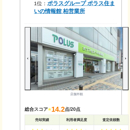
ポラスグループ ポラス住ま
1
位：
いの情報館 柏営業所
店舗外観
14.2
総合スコア
点/20点
売却実績
利用者満足度
査定依頼数