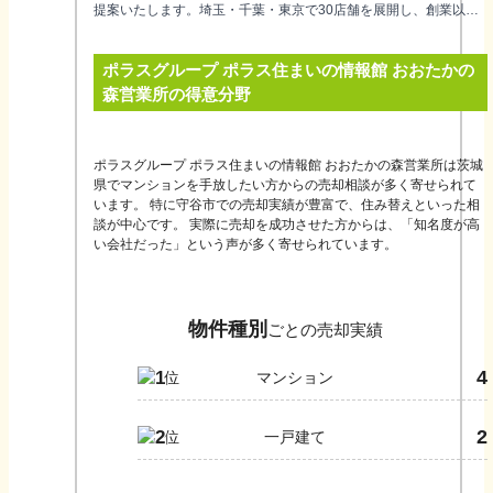
提案いたします。埼玉・千葉・東京で30店舗を展開し、創業以来
55年超、地域密着で培った生のエリア情報から円滑な不動産売却
をサポートするとともに、買取制度も設け、安心・安全な取引に
ポラスグループ ポラス住まいの情報館 おおたかの
力を尽くしています。お住まいのことなら何でもお気軽にご相談
ください。
森営業所
の得意分野
ポラスグループ ポラス住まいの情報館 おおたかの森営業所は茨城
県でマンションを手放したい方からの売却相談が多く寄せられて
います。 特に守谷市での売却実績が豊富で、住み替えといった相
談が中心です。 実際に売却を成功させた方からは、「知名度が高
い会社だった」という声が多く寄せられています。
物件種別
ごとの売却実績
4
1
マンション
2
2
一戸建て