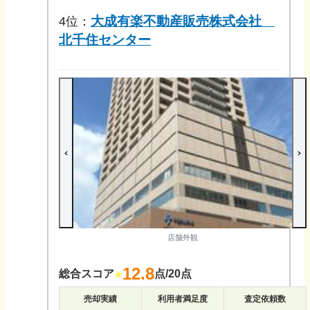
大成有楽不動産販売株式会社
4
位：
北千住センター
店舗外観
12.8
総合スコア
点/20点
売却実績
利用者満足度
査定依頼数