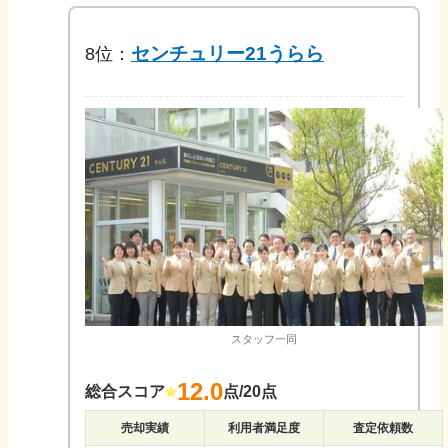
センチュリー21うらら
8
位：
スタッフ一同
12.0
総合スコア
点/20点
売却実績
利用者満足度
査定依頼数