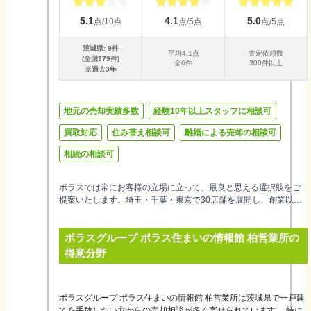
5.1
4.1
5.0
点/10点
点/5点
点/5点
茨城県
:
9
件
平均
4.1
点
査定依頼数
(全国
379
件)
全
6
件
300件以上
※過去3年
地元の売却実績多数
経験10年以上スタッフに相談可
買取対応
住み替え相談可
離婚による売却の相談可
相続の相談可
ポラスでは常にお客様の立場に立って、最良と思える選択肢をご
提案いたします。埼玉・千葉・東京で30店舗を展開し、創業以来
50年超、地域密着で培った生のエリア情報から円滑な不動産売却
をサポートするとともに、買取制度も設け、安心・安全な取引に
ポラスグループ ポラス住まいの情報館 柏営業所
の
力を尽くしています。お住まいのことなら何でもお気軽にご相談
ください。
得意分野
ポラスグループ ポラス住まいの情報館 柏営業所は茨城県で一戸建
てを手放したい方からの売却相談が多く寄せられています。 特に