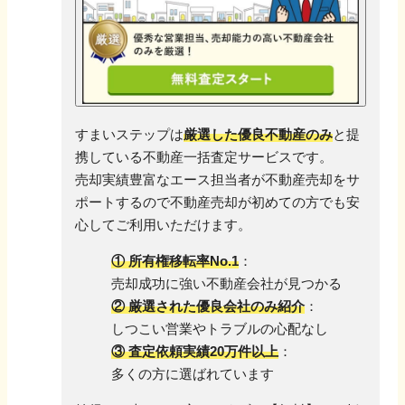
すまいステップは
厳選した優良不動産のみ
と提
携している不動産一括査定サービスです。
売却実績豊富なエース担当者が不動産売却をサ
ポートするので
不動産売却が初めての方でも安
心してご利用いただけます。
① 所有権移転率No.1
：
売却成功に強い不動産会社が見つかる
② 厳選された優良会社のみ紹介
：
しつこい営業やトラブルの心配なし
③ 査定依頼実績20万件以上
：
多くの方に選ばれています