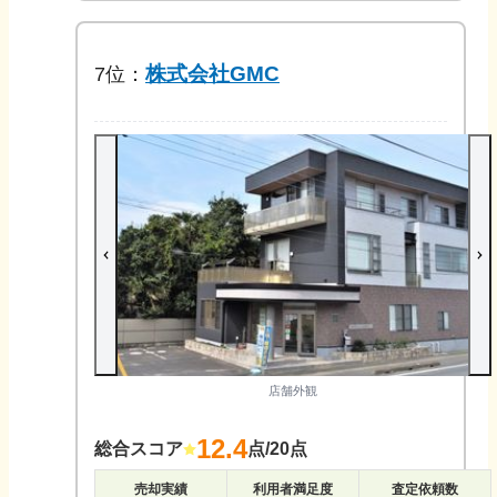
株式会社GMC
7
位：
店舗外観
12.4
総合スコア
点/20点
売却実績
利用者満足度
査定依頼数