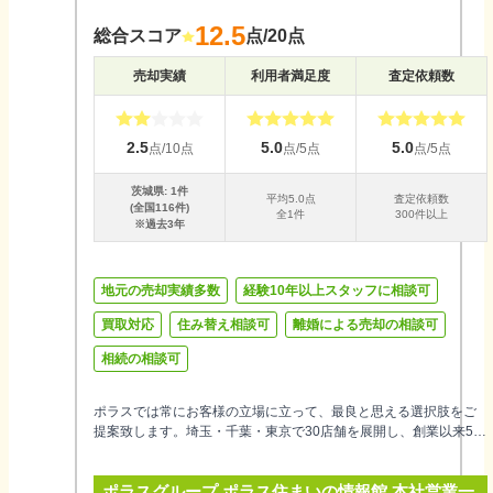
12.5
総合スコア
点/20点
売却実績
利用者満足度
査定依頼数
2.5
5.0
5.0
点/10点
点/5点
点/5点
茨城県
:
1
件
平均
5.0
点
査定依頼数
(全国
116
件)
全
1
件
300件以上
※過去3年
地元の売却実績多数
経験10年以上スタッフに相談可
買取対応
住み替え相談可
離婚による売却の相談可
相続の相談可
ポラスでは常にお客様の立場に立って、最良と思える選択肢をご
提案致します。埼玉・千葉・東京で30店舗を展開し、創業以来55
年超地域密着で培った生のエリア情報から円滑な不動産売却をサ
ポートするとともに、買取制度も設け、安心・安全な取引に力を
ポラスグループ ポラス住まいの情報館 本社営業一
尽くしています。お住まいの事なら何でもお気軽にご相談くださ