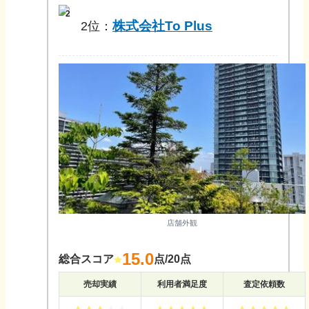
2
株式会社To Plus
2
位：
店舗外観
15.0
総合スコア
点/20点
売却実績
利用者満足度
査定依頼数