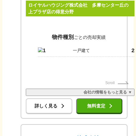
ロイヤルハウジング株式会社 多摩センター丘の
建物取引士の資格を取得しておりますので、安心してご相談いた
だけます。更なるサービスの充実を目指し、地域物件の購入・売
上プラザ店
の得意分野
却をバックアップするとともに、身近なハウジングプランナーと
してより豊かな生活をご提案させていただきます。
物件種別
ごとの売却実績
2
1
一戸建て
Scroll
会社の情報をもっと見る ▼
詳しく見る
無料査定