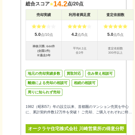
14.2
総合スコア
点/20点
売却実績
利用者満足度
査定依頼数
5.0
4.2
5.0
点/10点
点/5点
点/5点
神奈川県
:
644
件
平均
4.2
点
査定依頼数
(全国
1
件)
全
2
件
300件以上
※過去3年
地元の売却実績多数
買取対応
住み替え相談可
離婚による売却の相談可
相続の相談可
周りに知られず売却
1982（昭和57）年の設立以来、首都圏のマンション売買を中心
に、累計契約件数12万件を突破！ ご売却、ご購入それぞれに特化
したエージェントで構成した専門チームがお住みかえやご売却を
サポートします。※1982年11月～2026年3月 12万4,281件 （当
オークラヤ住宅株式会社 川崎営業所
の得意分野
社取引データより） 選べる4つの売却方法（仲介、直接買取、買取
保証制度、リースバック買取）や多彩な売却サポートサービス