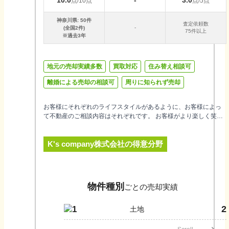
点/10点
点/5点
神奈川県
:
50
件
査定依頼数
-
(全国
2
件)
75件以上
※過去3年
地元の売却実績多数
買取対応
住み替え相談可
離婚による売却の相談可
周りに知られず売却
お客様にそれぞれのライフスタイルがあるように、お客様によっ
て不動産のご相談内容はそれぞれです。 お客様がより楽しく笑顔
の溢れる豊かな生活が送れるように弊社ではお客様からのご相談
に誠心誠意お応えさせて頂きます。 また、大変有難い事にご契約
K's company株式会社
の得意分野
を頂いたお客様より、多くのお客様をご紹介して頂いておりま
す。 「物件とお客様の縁を結ぶ」 「人と人との縁を結ぶ」 弊社で
は不動産を通じご縁を大切にする事 人々の暮らしを豊かにする企
業であり続けたいと思っております。
物件種別
ごとの売却実績
2
1
土地