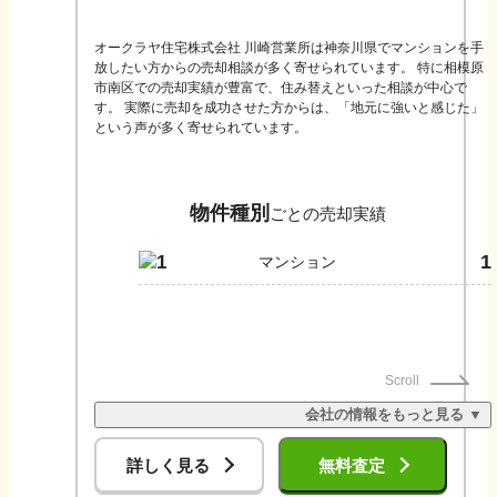
で、お客さまお一人おひとりに合ったご売却方法をご提案いたし
ます。※適用条件がございます。
オークラヤ住宅株式会社 川崎営業所は神奈川県でマンションを手
放したい方からの売却相談が多く寄せられています。 特に相模原
市南区での売却実績が豊富で、住み替えといった相談が中心で
す。 実際に売却を成功させた方からは、「地元に強いと感じた」
という声が多く寄せられています。
物件種別
ごとの売却実績
1
1
マンション
Scroll
会社の情報をもっと見る ▼
詳しく見る
無料査定