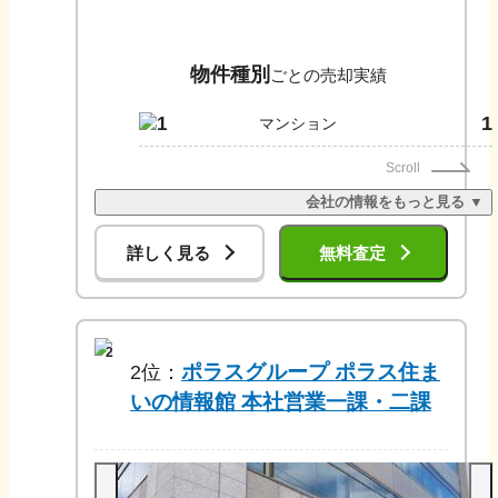
物件種別
ごとの売却実績
1
1
マンション
Scroll
会社の情報をもっと見る ▼
詳しく見る
無料査定
2
ポラスグループ ポラス住ま
2
位：
いの情報館 本社営業一課・二課