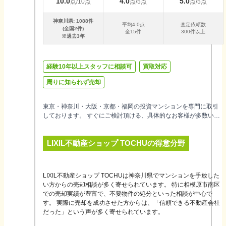
10.0
4.0
5.0
点/10点
点/5点
点/5点
神奈川県
:
1088
件
平均
4.0
点
査定依頼数
(全国
2
件)
全
15
件
300件以上
※過去3年
経験10年以上スタッフに相談可
買取対応
周りに知られず売却
東京・神奈川・大阪・京都・福岡の投資マンションを専門に取引
しております。 すぐにご検討頂ける、具体的なお客様が多数いら
っしゃいます！ 皆様の「売りたい」という気持ちに真摯に対応し
て、ベストなご提案をさせていただきます。投資マンションのこ
LIXIL不動産ショップ TOCHU
の得意分野
とならTOCHUへ！お問い合わせをお待ちしております。
LIXIL不動産ショップ TOCHUは神奈川県でマンションを手放した
い方からの売却相談が多く寄せられています。 特に相模原市南区
での売却実績が豊富で、不要物件の処分といった相談が中心で
す。 実際に売却を成功させた方からは、「信頼できる不動産会社
だった」という声が多く寄せられています。