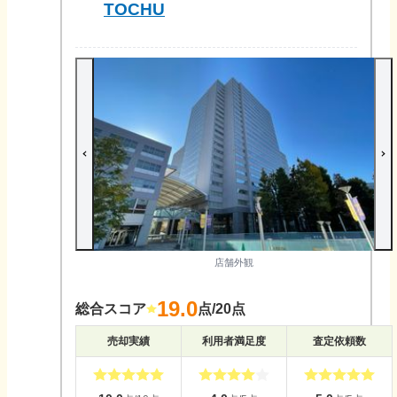
TOCHU
店舗外観
19.0
総合スコア
点/20点
売却実績
利用者満足度
査定依頼数