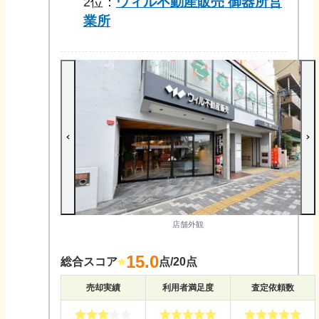
ウィル不動産販売 御器所営
2
位：
業所
店舗外観
15.0
総合スコア
点/20点
売却実績
利用者満足度
査定依頼数