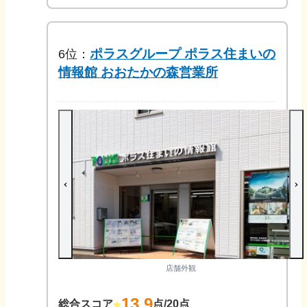
ポラスグループ ポラス住まいの
6
位：
情報館 おおたかの森営業所
店舗外観
13.9
総合スコア
点/20点