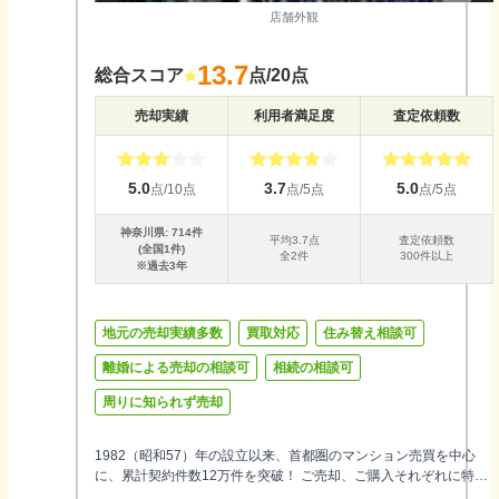
店舗外観
13.7
総合スコア
点/20点
売却実績
利用者満足度
査定依頼数
5.0
3.7
5.0
点/10点
点/5点
点/5点
神奈川県
:
714
件
平均
3.7
点
査定依頼数
(全国
1
件)
全
2
件
300件以上
※過去3年
地元の売却実績多数
買取対応
住み替え相談可
離婚による売却の相談可
相続の相談可
周りに知られず売却
1982（昭和57）年の設立以来、首都圏のマンション売買を中心
に、累計契約件数12万件を突破！ ご売却、ご購入それぞれに特化
したエージェントで構成した専門チームがお住みかえやご売却を