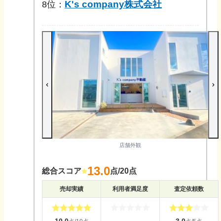
K's company株式会社
8
位：
店舗外観
13.0
総合スコア
点/20点
売却実績
利用者満足度
査定依頼数
10.0
-
3.0