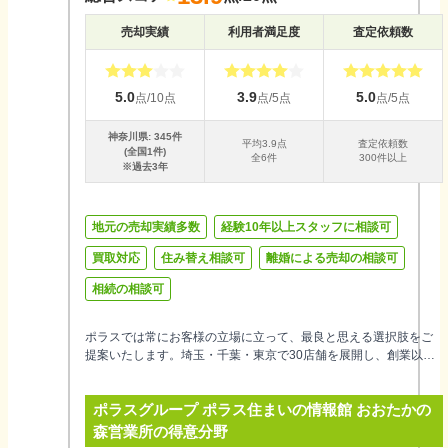
売却実績
利用者満足度
査定依頼数
5.0
3.9
5.0
点/10点
点/5点
点/5点
神奈川県
:
345
件
平均
3.9
点
査定依頼数
(全国
1
件)
全
6
件
300件以上
※過去3年
地元の売却実績多数
経験10年以上スタッフに相談可
買取対応
住み替え相談可
離婚による売却の相談可
相続の相談可
ポラスでは常にお客様の立場に立って、最良と思える選択肢をご
提案いたします。埼玉・千葉・東京で30店舗を展開し、創業以来
55年超、地域密着で培った生のエリア情報から円滑な不動産売却
をサポートするとともに、買取制度も設け、安心・安全な取引に
ポラスグループ ポラス住まいの情報館 おおたかの
力を尽くしています。お住まいのことなら何でもお気軽にご相談
ください。
森営業所
の得意分野