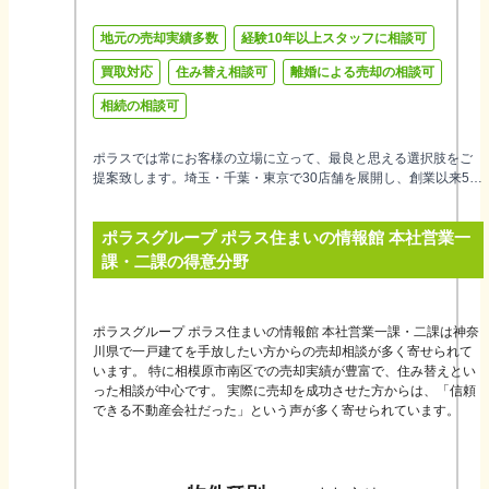
地元の売却実績多数
経験10年以上スタッフに相談可
買取対応
住み替え相談可
離婚による売却の相談可
相続の相談可
ポラスでは常にお客様の立場に立って、最良と思える選択肢をご
提案致します。埼玉・千葉・東京で30店舗を展開し、創業以来55
年超地域密着で培った生のエリア情報から円滑な不動産売却をサ
ポートするとともに、買取制度も設け、安心・安全な取引に力を
ポラスグループ ポラス住まいの情報館 本社営業一
尽くしています。お住まいの事なら何でもお気軽にご相談くださ
い。
課・二課
の得意分野
ポラスグループ ポラス住まいの情報館 本社営業一課・二課は神奈
川県で一戸建てを手放したい方からの売却相談が多く寄せられて
います。 特に相模原市南区での売却実績が豊富で、住み替えとい
った相談が中心です。 実際に売却を成功させた方からは、「信頼
できる不動産会社だった」という声が多く寄せられています。