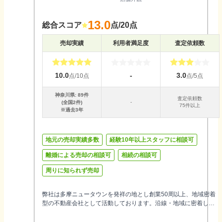
13.0
総合スコア
点/20点
売却実績
利用者満足度
査定依頼数
10.0
-
3.0
点/10点
点/5点
神奈川県
:
89
件
査定依頼数
-
(全国
2
件)
75件以上
※過去3年
地元の売却実績多数
経験10年以上スタッフに相談可
離婚による売却の相談可
相続の相談可
周りに知られず売却
弊社は多摩ニュータウンを発祥の地とし創業50周以上、地域密着
型の不動産会社として活動しております。沿線・地域に密着した
きめ細かなサービスと、機動力にすぐれた営業展開には定評がご
ざいます。また、弊社の売買営業は全員キャリア10年以上で宅地