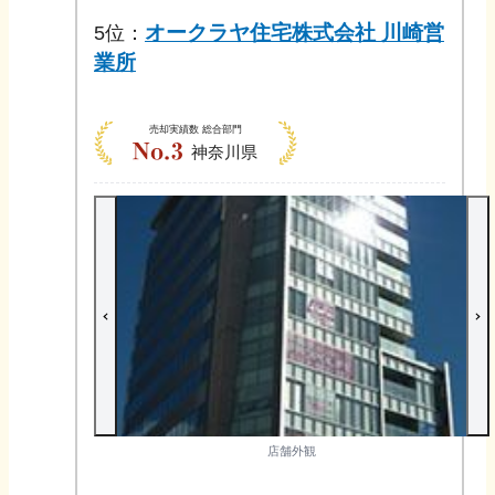
オークラヤ住宅株式会社 川崎営
5
位：
業所
売却実績数
総合部門
神奈川県
店舗外観