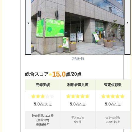
店舗外観
15.0
総合スコア
点/20点
売却実績
利用者満足度
査定依頼数
5.0
5.0
5.0
点/10点
点/5点
点/5点
神奈川県
:
116
件
平均
5.0
点
査定依頼数
(全国
1
件)
全
1
件
300件以上
※過去3年