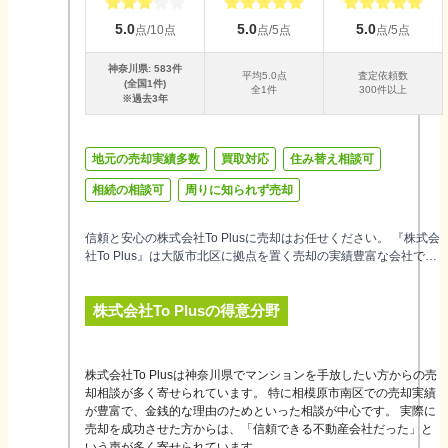
5.0
5.0
5.0
点/10点
点/5点
点/5点
神奈川県
:
583
件
平均
5.0
点
査定依頼数
(全国
1
件)
全
1
件
300件以上
※過去3年
地元の売却実績多数
買取対応
住み替え相談可
相続の相談可
周りに知られず売却
信頼と安心の株式会社To Plusに売却はお任せください。 『株式会
社To Plus』は大阪市北区に拠点を置く売却の実績豊富な会社で
す。 お住み替えをご検討されるお客さま、将来的にご検討されて
いるお客さま、不動産情報を知りたいお客さま、すべてのお客さ
株式会社To Plus
の得意分野
まが「気軽に立ち寄れて相談できるお店」を目指し努力してまい
りたいと思います。 みなさまのご来店をスタッフ一同、心よりお
待ちしております。
株式会社To Plusは神奈川県でマンションを手放したい方からの売
却相談が多く寄せられています。 特に相模原市南区での売却実績
が豊富で、金銭的な理由のためといった相談が中心です。 実際に
売却を成功させた方からは、「信頼できる不動産会社だった」と
いう声が多く寄せられています。