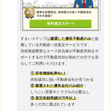
すまいステップは
厳選した優良不動産のみ
と提
携している不動産一括査定サービスです。
売却実績豊富なエース担当者が不動産売却をサ
ポートするので
不動産売却が初めての方でも安
心してご利用いただけます。
① 所有権移転率No.1
：
売却成功に強い不動産会社が見つかる
② 厳選された優良会社のみ紹介
：
しつこい営業やトラブルの心配なし
③ 査定依頼実績20万件以上
：
多くの方に選ばれています