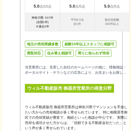
5.0
5.0
5.0
点/10点
点/5点
点/5点
神奈川県
:
537
件
平均
5.0
点
査定依頼数
(全国
1
件)
全
1
件
300件以上
※過去3年
地元の売却実績多数
経験10年以上スタッフに相談可
買取対応
住み替え相談可
周りに知られず売却
当営業所には、充実した自社のホームページの他に、情報雑誌・
ポータルサイト・チラシなどの広告により、お住まいをお探しの
買主様が、多数ご来店されます。また、当社では中古住宅を購入
希望のお客様には、ご購入時に住宅ローンとセットでリフォーム
ウィル不動産販売 御器所営業所
の得意分野
を施す「中古×リフォーム」を積極的にご提案していますので、売
主様の物件の築年数が古くても、売却する自信がございます。も
ちろん「ご売却の相談」だけでなく、買替え、賃貸、リフォー
ム、ローンの借換えだけでもお気軽にご相談ください。
ウィル不動産販売 御器所営業所は神奈川県でマンションを手放し
たい方からの売却相談が多く寄せられています。 特に相模原市南
区での売却実績が豊富で、相続といった相談が中心です。 実際に
売却を成功させた方からは、「信頼できる不動産会社だった」と
いう声が多く寄せられています。