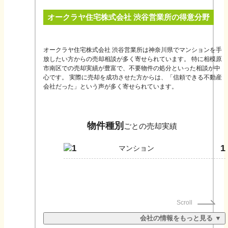
サポートします。※1982年11月～2026年3月 12万4,281件 （当
オークラヤ住宅株式会社 渋谷営業所
の得意分野
社取引データより） 選べる4つの売却方法（仲介、直接買取、買取
保証制度、リースバック買取）や多彩な売却サポートサービス
で、お客さまお一人おひとりに合ったご売却方法をご提案いたし
ます。※適用条件がございます。
オークラヤ住宅株式会社 渋谷営業所は神奈川県でマンションを手
放したい方からの売却相談が多く寄せられています。 特に相模原
市南区での売却実績が豊富で、不要物件の処分といった相談が中
心です。 実際に売却を成功させた方からは、「信頼できる不動産
会社だった」という声が多く寄せられています。
物件種別
ごとの売却実績
1
1
マンション
Scroll
会社の情報をもっと見る ▼