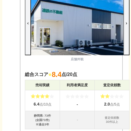
店舗外観
8.4
総合スコア
点/20点
売却実績
利用者満足度
査定依頼数
6.4
-
2.0
点/10点
点/5点
静岡県
:
73
件
査定依頼数
-
(全国
73
件)
30件以上
※過去3年