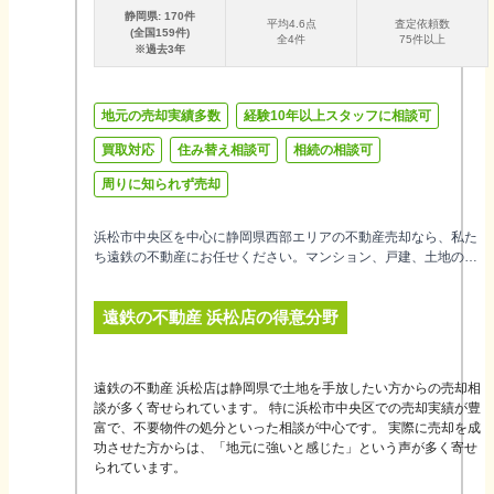
静岡県
:
170
件
平均
4.6
点
査定依頼数
(全国
159
件)
全
4
件
75件以上
※過去3年
地元の売却実績多数
経験10年以上スタッフに相談可
買取対応
住み替え相談可
相続の相談可
周りに知られず売却
浜松市中央区を中心に静岡県西部エリアの不動産売却なら、私た
ち遠鉄の不動産にお任せください。マンション、戸建、土地の売
買はもちろん、相続や投資用不動産といった複雑なご相談も、グ
ループの総合力を活かしてワンストップでサポートいたします。
遠鉄の不動産 浜松店
の得意分野
お客様一人ひとりに寄り添う手厚いフォロー体制で、大切なお住
まいのご売却を誠心誠意お手伝いすることをお約束します。
遠鉄の不動産 浜松店は静岡県で土地を手放したい方からの売却相
談が多く寄せられています。 特に浜松市中央区での売却実績が豊
富で、不要物件の処分といった相談が中心です。 実際に売却を成
功させた方からは、「地元に強いと感じた」という声が多く寄せ
られています。