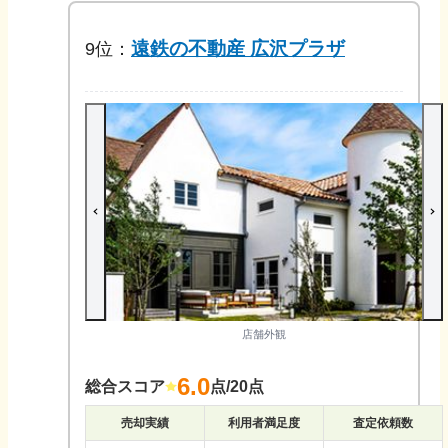
遠鉄の不動産 広沢プラザ
9
位：
店舗外観
6.0
総合スコア
点/20点
売却実績
利用者満足度
査定依頼数