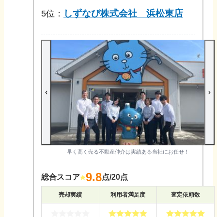
しずなび株式会社 浜松東店
5
位：
早く高く売る不動産仲介は実績ある当社にお任せ！
9.8
総合スコア
点/20点
売却実績
利用者満足度
査定依頼数