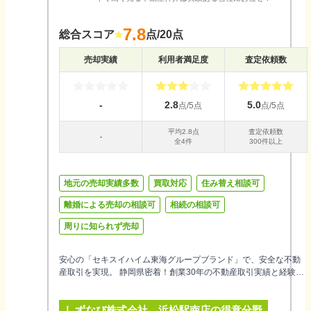
7.8
総合スコア
点/20点
売却実績
利用者満足度
査定依頼数
-
2.8
5.0
点/5点
点/5点
平均
2.8
点
査定依頼数
-
全
4
件
300件以上
地元の売却実績多数
買取対応
住み替え相談可
離婚による売却の相談可
相続の相談可
周りに知られず売却
安心の「セキスイハイム東海グループブランド」で、安全な不動
産取引を実現。 静岡県密着！創業30年の不動産取引実績と経験。
宅地建物取引士保有の営業スタッフとセキスイハイムネットワー
クを活かした体制でお客様の不動産取引を責任をもってサポート
しずなび株式会社 浜松駅南店
の得意分野
します。 不動産のスペシャリストとして「この人、この会社にな