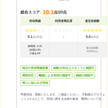
10.1
総合スコア
点/20点
売却実績
利用者満足度
査定依頼数
5.1
-
5.0
点/10点
点/5点
静岡県
:
57
件
査定依頼数
-
(全国
41
件)
300件以上
※過去3年
地元の売却実績多数
経験10年以上スタッフに相談可
買取対応
離婚による売却の相談可
相続の相談可
周りに知られず売却
早期売却・買取いたします。ご相談ください。 不動産のプロフェ
ッショナルとして、売却に関する法律や税金、費用について分か
りやすくご説明します！ お客様のご希望に応じた販売活動を行
い、徹底したサポートをいたしますので安心してお問い合わせく