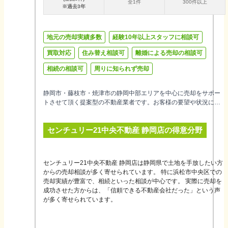
全
1
件
300件以上
※過去3年
地元の売却実績多数
経験10年以上スタッフに相談可
買取対応
住み替え相談可
離婚による売却の相談可
相続の相談可
周りに知られず売却
静岡市・藤枝市・焼津市の静岡中部エリアを中心に売却をサポー
トさせて頂く提案型の不動産業者です。お客様の要望や状況に合
わせて、最適な提案ができるよう心掛けております。
センチュリー21中央不動産 静岡店
の得意分野
センチュリー21中央不動産 静岡店は静岡県で土地を手放したい方
からの売却相談が多く寄せられています。 特に浜松市中央区での
売却実績が豊富で、相続といった相談が中心です。 実際に売却を
成功させた方からは、「信頼できる不動産会社だった」という声
が多く寄せられています。