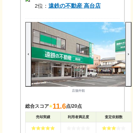
2
遠鉄の不動産 高台店
2
位：
店舗外観
11.6
総合スコア
点/20点
売却実績
利用者満足度
査定依頼数