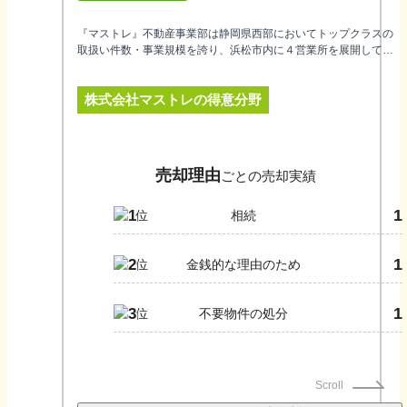
『マストレ』不動産事業部は静岡県西部においてトップクラスの
取扱い件数・事業規模を誇り、浜松市内に４営業所を展開してい
ます。『マストレ』の強みは、豊富な集客媒体です。インターネ
ット・ポスティングチラシ・折込チラシなどさまざまな媒体を通
株式会社マストレ
の得意分野
し、幅広く購入希望者を募集しています。 長年の実績と幅広いネ
ットワークを生かし、皆様の豊かな暮らしのお手伝いをさせてい
ただきますので、是非一度ご相談くださいませ。
売却理由
ごとの売却実績
1
1
相続
1
2
金銭的な理由のため
1
3
不要物件の処分
Scroll