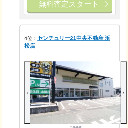
無料査定スタート
センチュリー21中央不動産 浜
4
位：
松店
店舗外観