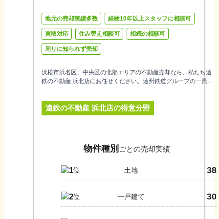
地元の売却実績多数
経験10年以上スタッフに相談可
買取対応
住み替え相談可
相続の相談可
周りに知られず売却
浜松市浜名区、中央区の北部エリアの不動産売却なら、私たち遠
鉄の不動産 浜北店にお任せください。遠州鉄道グループの一員と
して、沿線を知り尽くした情報力とネットワークが私たちの強
み。大切な不動産のご売却を力強くサポートします。土地や戸
遠鉄の不動産 浜北店
の得意分野
建、マンションの売買仲介はもちろん、相続や住み替えのご相談
にも対応可能です。さらに、リフォーム窓口も併設しており、幅
広いご提案ができます。何よりも大切にしているのは、お客様一
人ひとりに寄り添い、安心してすべてをお任せいただくこと。ま
ずはお気軽にご相談ください。
物件種別
ごとの売却実績
38
1
土地
30
2
一戸建て