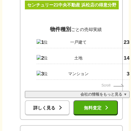
センチュリー21中央不動産 浜松店
の得意分野
ださい。
物件種別
ごとの売却実績
23
1
一戸建て
14
2
土地
3
3
マンション
Scroll
会社の情報をもっと見る ▼
詳しく見る
無料査定