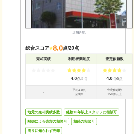
店舗外観
8.0
総合スコア
点/20点
売却実績
利用者満足度
査定依頼数
-
4.0
4.0
点/5点
点/5点
平均
4.0
点
査定依頼数
-
全
3
件
150件以上
地元の売却実績多数
経験10年以上スタッフに相談可
離婚による売却の相談可
相続の相談可
周りに知られず売却