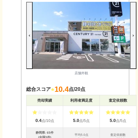
店舗外観
10.4
総合スコア
点/20点
売却実績
利用者満足度
査定依頼数
0.4
5.0
5.0
点/10点
点/5点
点/5点
静岡県
:
65
件
平均
5.0
点
査定依頼数
(全国
3
件)