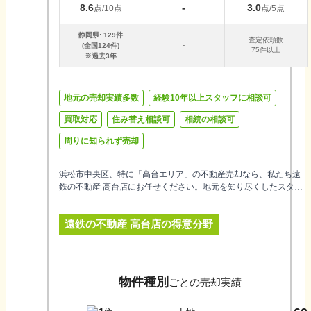
8.6
-
3.0
点/10点
点/5点
静岡県
:
129
件
査定依頼数
-
(全国
124
件)
75件以上
※過去3年
地元の売却実績多数
経験10年以上スタッフに相談可
買取対応
住み替え相談可
相続の相談可
周りに知られず売却
浜松市中央区、特に「高台エリア」の不動産売却なら、私たち遠
鉄の不動産 高台店にお任せください。地元を知り尽くしたスタッ
フがお客様一人ひとりに親身に寄り添います。遠鉄グループなら
ではのブランド力と集客力を活かし、お客様の大切な不動産をよ
遠鉄の不動産 高台店
の得意分野
り良い条件で売却できるようサポートいたします。一般的な売買
仲介はもちろん、住み替えや相続、買取のご相談まで幅広く対応
可能です。初めての売却でご不安な方も、どうぞ安心してご相談
ください。信頼と安心のサービスをお約束します。
物件種別
ごとの売却実績