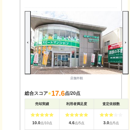
店舗外観
17.6
総合スコア
点/20点
売却実績
利用者満足度
査定依頼数
10.0
4.6
3.0
点/10点
点/5点
点/5点