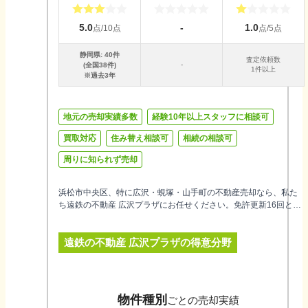
5.0
-
1.0
点/10点
点/5点
静岡県
:
40
件
査定依頼数
-
(全国
38
件)
1件以上
※過去3年
地元の売却実績多数
経験10年以上スタッフに相談可
買取対応
住み替え相談可
相続の相談可
周りに知られず売却
浜松市中央区、特に広沢・蜆塚・山手町の不動産売却なら、私た
ち遠鉄の不動産 広沢プラザにお任せください。免許更新16回とい
う実績は、私たちが長年この地で真摯にお客様と向き合ってきた
信頼の証です。私たちは遠州鉄道グループの一員として、その情
遠鉄の不動産 広沢プラザ
の得意分野
報力とネットワークを最大限に活かし、戸建やマンション、土
地、収益・事業用不動産に至るまで、お客様の大切な資産の売却
を全力でサポートします。売買仲介だけでなく、買取や住み替
え、相続のご相談にも幅広く対応可能です。お客様一人ひとりに
寄り添い、安心してお任せいただけるよう、誠心誠意お手伝いす
物件種別
ごとの売却実績
ることをお約束します。