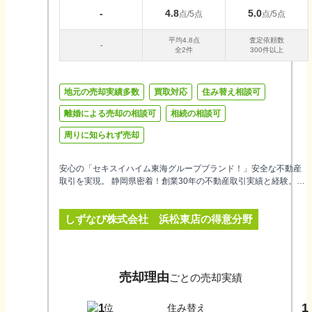
-
4.8
5.0
点/5点
点/5点
平均
4.8
点
査定依頼数
-
全
2
件
300件以上
地元の売却実績多数
買取対応
住み替え相談可
離婚による売却の相談可
相続の相談可
周りに知られず売却
安心の「セキスイハイム東海グループブランド！」安全な不動産
取引を実現。 静岡県密着！創業30年の不動産取引実績と経験。宅
地建物取引士保有の営業スタッフとセキスイハイムネットワーク
を活かした体制でお客様の不動産取引を責任をもってサポートし
しずなび株式会社 浜松東店
の得意分野
ます。 不動産のスペシャリストとして「この人、この会社にな
ら！」と安心してお任せいただけるよう、お客様のご相談に親身
にお応えします。
売却理由
ごとの売却実績
1
1
住み替え