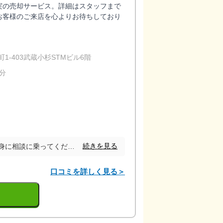
実の売却サービス。詳細はスタッフまで
お客様のご来店を心よりお待ちしており
-403武蔵小杉STMビル6階
分
続きを見る
分からないことに対して親身に相談に乗ってくださり、夜遅くまで対応してくれて助かりました。 タイミングよく内見を受け入れてくれたおかげで目当ての家を契約することができました。
口コミを詳しく見る＞