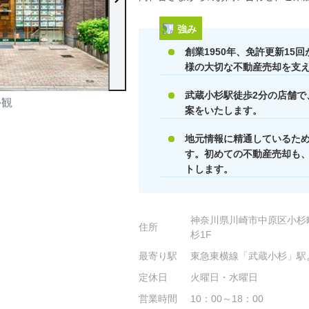
強み
創業1950年、免許更新15
様の大切な不動産売却を支
武蔵小杉駅徒歩2分の店舗で
外観
店内の様子
案をいたします。
地元情報に精通しているた
す。初めての不動産売却も
トします。
神奈川県川崎市中原区小杉町
住所
杉1F
最寄り駅
東急東横線「武蔵小杉」駅
定休日
火曜日・水曜日
営業時間
10：00～18：00