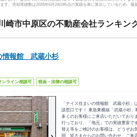
います。売却実績数は
2026年6月24日
時点の実績を基に算出しているため、最
川崎市中原区
の
不動産会社ランキン
の情報館 武蔵小杉
オンライン相談可
税金・法律の相談可
「ナイス住まいの情報館 武蔵小杉」
談窓口です！ 東急東横線「武蔵小杉」
多くのお客様にご来店いただいており
行っており、「地元」での実績豊富で
替え等をご検討のお客様は、どうぞお気
同、皆さまからのお問い合わせ、ご来