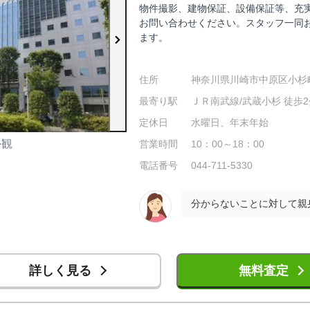
物件撮影、建物保証、設備保証等、充
お問い合わせください。スタッフ一同
ます。
住所
神奈川県川崎市中原区小杉町1
最寄り駅
ＪＲ南武線/武蔵小杉 徒歩2
定休日
水曜日、年末年始
外観
店内の様子
営業時間
10：00～18：00
電話番号
044-711-5330
詳しく見る
無料査定