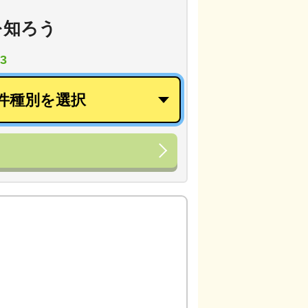
を知ろう
3