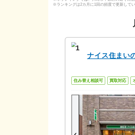
ランキングは2カ月に1回の頻度で更新して
1
ナイス住まい
住み替え相談可
買取対応