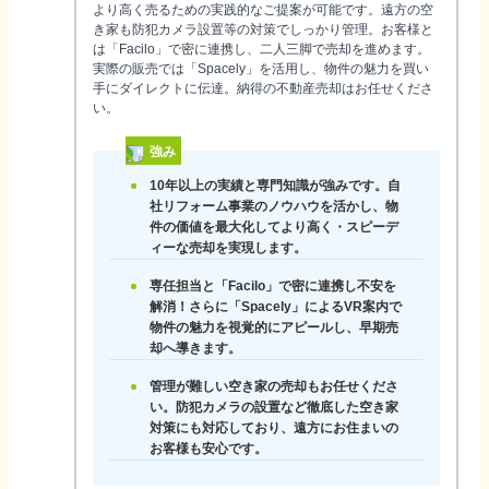
より高く売るための実践的なご提案が可能です。遠方の空
き家も防犯カメラ設置等の対策でしっかり管理。お客様と
は「Facilo」で密に連携し、二人三脚で売却を進めます。
実際の販売では「Spacely」を活用し、物件の魅力を買い
手にダイレクトに伝達。納得の不動産売却はお任せくださ
い。
強み
10年以上の実績と専門知識が強みです。自
社リフォーム事業のノウハウを活かし、物
件の価値を最大化してより高く・スピーデ
ィーな売却を実現します。
専任担当と「Facilo」で密に連携し不安を
解消！さらに「Spacely」によるVR案内で
物件の魅力を視覚的にアピールし、早期売
却へ導きます。
管理が難しい空き家の売却もお任せくださ
い。防犯カメラの設置など徹底した空き家
対策にも対応しており、遠方にお住まいの
お客様も安心です。