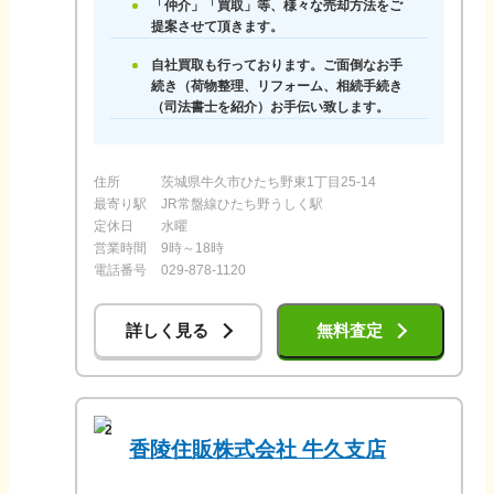
「仲介」「買取」等、様々な売却方法をご
提案させて頂きます。
自社買取も行っております。ご面倒なお手
続き（荷物整理、リフォーム、相続手続き
（司法書士を紹介）お手伝い致します。
住所
茨城県牛久市ひたち野東1丁目25-14
最寄り駅
JR常盤線ひたち野うしく駅
定休日
水曜
営業時間
9時～18時
電話番号
029-878-1120
詳しく見る
無料査定
2
香陵住販株式会社 牛久支店