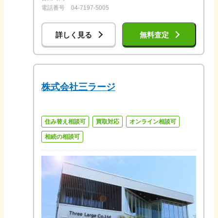
電話番号
04-7197-5005
詳しく見る
無料査定
株式会社三ラージ
住み替え相談可
買取対応
オンライン相談可
相続の相談可