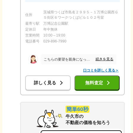
茨城県つくば市島名２９９５－１万博公園西Ｇ
住所
５街区６ワークつくばビル１０２号室
最寄り駅
万博記念公園駅
定休日
年中無休
営業時間
10:00～19:00
電話番号
029-896-7990
続きを見る
こちらの要望を親身になって聞いてくださり、不明なことはすぐに返事していただきとても安心して売却をお願いできました。 また、仕事の都合で連絡の折り返しが営業時間外の夜になっても嫌な顔せず対応してくださいました。 担当してくださった方が熱心に販売活動をしてくださったおかげでスムーズに売却ができました。
口コミを詳しく見る＞
詳しく見る
無料査定
簡単60秒
牛久市
の
不動産の価格を知ろう