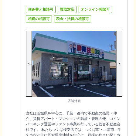
住み替え相談可
買取対応
オンライン相談可
相続の相談可
税金・法律の相談可
店舗外観
当社は茨城県を中心に、千葉・都内で不動産の売買・仲
介、賃貸アパート・マンションの斡旋・管理の他、コイン
パーキング運営やファンド事業を行っている総合不動産会
社です。 私たちつくば桜支店では、つくば市・土浦市・牛
久市など主に茨城県南地域を中心に、皆様の住まい探しや