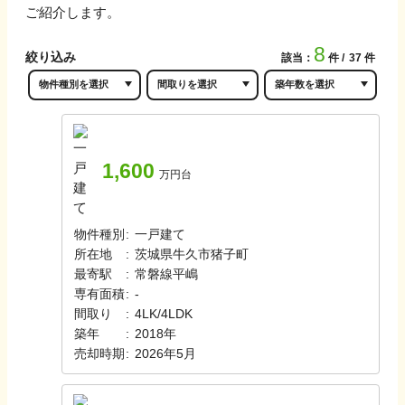
ご紹介します。
8
絞り込み
該当：
件
37
件
1,600
万円台
物件種別
:
一戸建て
所在地
:
茨城県牛久市猪子町
最寄駅
:
常磐線
平嶋
専有面積
:
-
間取り
:
4LK/4LDK
築年
:
2018年
売却時期
:
2026年5月