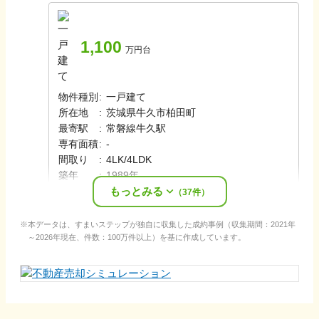
1,100
万円台
物件種別
:
一戸建て
所在地
:
茨城県牛久市柏田町
最寄駅
:
常磐線
牛久駅
専有面積
:
-
間取り
:
4LK/4LDK
築年
:
1989年
もっとみる
売却時期
:
2025年11月
（
37
件）
本データは、すまいステップが独自に収集した成約事例（収集期間：2021年
～2026年現在、件数：100万件以上）を基に作成しています。