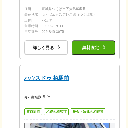
住所
茨城県つくば市下大島835-5
最寄り駅
つくばエクスプレス線（つくば駅）
定休日
不定休
営業時間
10:00～19:00
電話番号
029-846-3075
詳しく見る
無料査定
ハウスドゥ 柏駅前
9
売却実績数
件
買取対応
相続の相談可
税金・法律の相談可