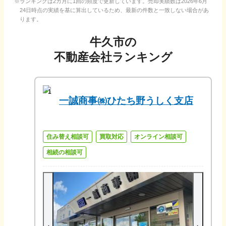
ランキングは2カ月に1回の頻度で更新しています。売却実績数は
2026年6月
24日
時点の実績を基に算出しているため、最新の件数と一致しない場合があ
ります。
牛久市
の
不動産会社ランキング
1
一誠商事㈱ひたち野うしく支店
住み替え相談可
買取対応
オンライン相談可
相続の相談可