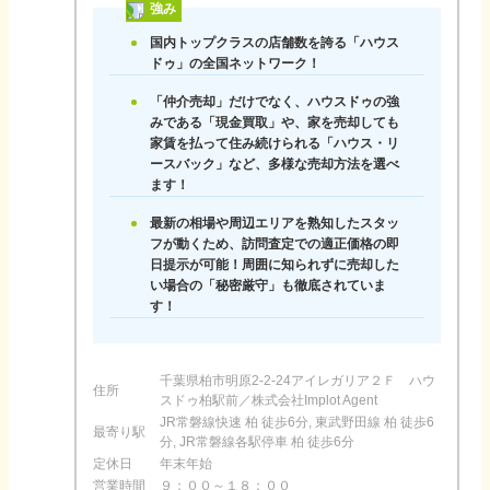
強み
国内トップクラスの店舗数を誇る「ハウス
ドゥ」の全国ネットワーク！
「仲介売却」だけでなく、ハウスドゥの強
みである「現金買取」や、家を売却しても
家賃を払って住み続けられる「ハウス・リ
ースバック」など、多様な売却方法を選べ
ます！
最新の相場や周辺エリアを熟知したスタッ
フが動くため、訪問査定での適正価格の即
日提示が可能！周囲に知られずに売却した
い場合の「秘密厳守」も徹底されていま
す！
千葉県柏市明原2-2-24アイレガリア２Ｆ ハウ
住所
スドゥ柏駅前／株式会社Implot Agent
JR常磐線快速 柏 徒歩6分, 東武野田線 柏 徒歩6
最寄り駅
分, JR常磐線各駅停車 柏 徒歩6分
定休日
年末年始
営業時間
９：００～１８：００