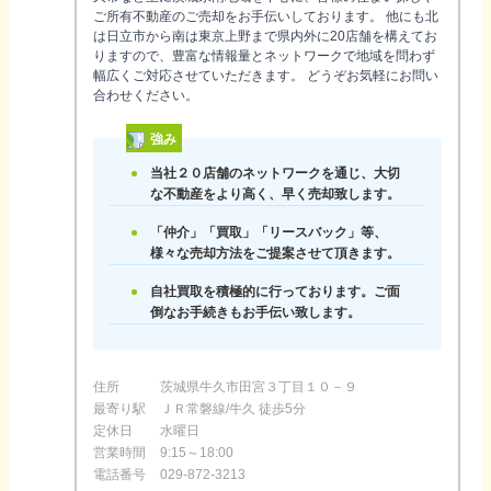
ご所有不動産のご売却をお手伝いしております。 他にも北
は日立市から南は東京上野まで県内外に20店舗を構えてお
りますので、豊富な情報量とネットワークで地域を問わず
幅広くご対応させていただきます。 どうぞお気軽にお問い
合わせください。
強み
当社２０店舗のネットワークを通じ、大切
な不動産をより高く、早く売却致します。
「仲介」「買取」「リースバック」等、
様々な売却方法をご提案させて頂きます。
自社買取を積極的に行っております。ご面
倒なお手続きもお手伝い致します。
住所
茨城県牛久市田宮３丁目１０－９
最寄り駅
ＪＲ常磐線/牛久 徒歩5分
定休日
水曜日
営業時間
9:15～18:00
電話番号
029-872-3213