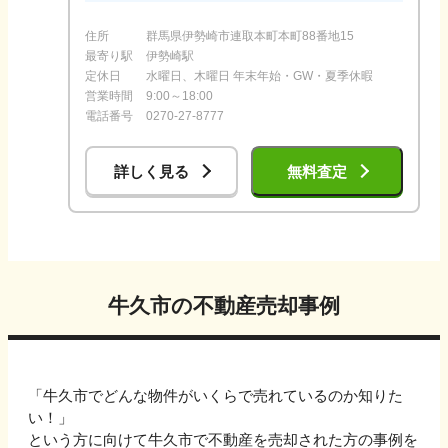
住所
群馬県伊勢崎市連取本町本町88番地15
最寄り駅
伊勢崎駅
定休日
水曜日、木曜日 年末年始・GW・夏季休暇
営業時間
9:00～18:00
電話番号
0270-27-8777
詳しく見る
無料査定
牛久市
の不動産売却事例
「
牛久市
でどんな物件がいくらで売れているのか知りた
い！」
という方に向けて
牛久市
で不動産を売却された方の事例を