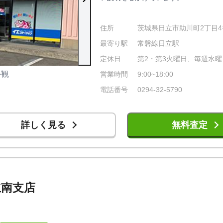
住所
茨城県日立市助川町2丁目4
最寄り駅
常磐線日立駅
定休日
第2・第3火曜日、毎週水
外観
店内の様子
営業時間
9:00~18:00
電話番号
0294-32-5790
詳しく見る
無料査定
立南支店