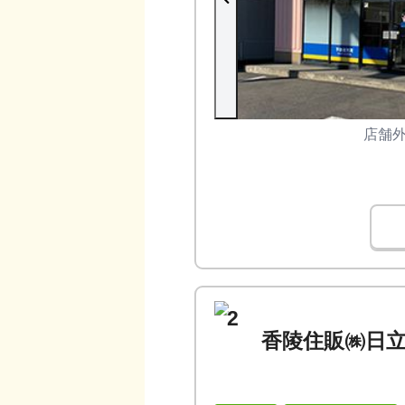
店舗
2
香陵住販㈱日