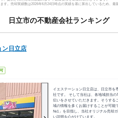
います。売却実績数は
2026年6月24日
時点の実績を基に算出しているため、最
日立市
の
不動産会社ランキング
ョン日立店
可
イエステーション日立店は、日立市を
社です。 そして当社は、各地域担当の
伝いをさせていただきます。そうする
域の情報を多くお届けすることが可能で
№1」を目指し、当社オリジナル売却
い説明を心がけています。