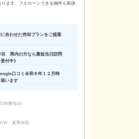
おります。フルローンできる物件も取扱
情に合わせた売却プランをご提案
年目 県内の方なら最短当日訪問
も受付中》
ogle口コミ令和６年１２月時
り添います
88番地15
・GW・夏季休暇