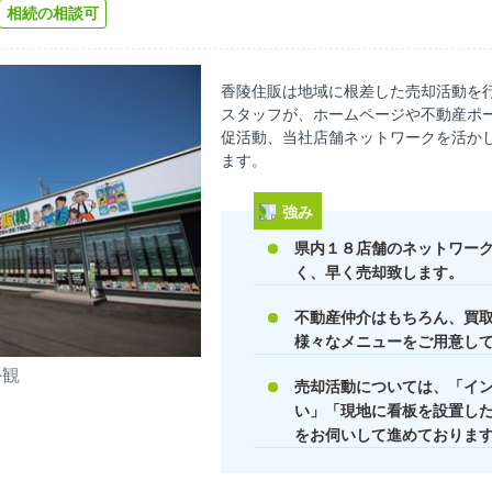
相続の相談可
香陵住販は地域に根差した売却活動を行
スタッフが、ホームページや不動産ポー
促活動、当社店舗ネットワークを活か
ます。
強み
県内１８店舗のネットワー
く、早く売却致します。
不動産仲介はもちろん、買
様々なメニューをご用意し
外観
売却活動については、「イ
い」「現地に看板を設置した
をお伺いして進めておりま