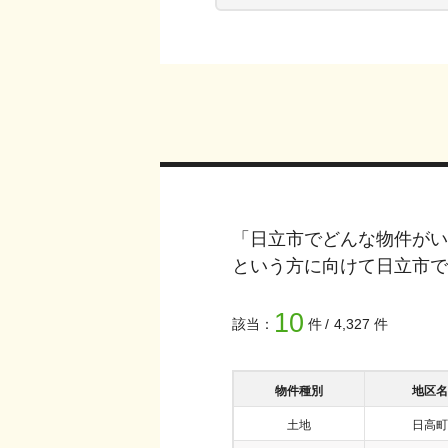
「
日立市
でどんな物件がい
という方に向けて
日立市
で
10
該当：
件
4,327
件
物件種別
地区名
土地
日高町