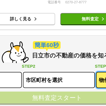
電話番号
0270-27-8777
詳しく見る
無料査定
簡単60秒
日立市
の
不動産の価格を知
STEP2
STEP
無料査定スタート