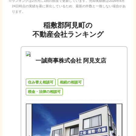
ランキングは2カ月に1回の頻度で更新しています。売却実績数は
2026年6月
24日
時点の実績を基に算出しているため、最新の件数と一致しない場合があ
ります。
稲敷郡阿見町
の
不動産会社ランキング
1
一誠商事株式会社 阿見支店
住み替え相談可
相続の相談可
税金・法律の相談可