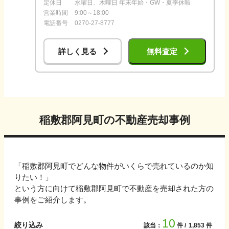
定休日
水曜日、木曜日 年末年始・GW・夏季休暇
営業時間
9:00～18:00
電話番号
0270-27-8777
詳しく見る
無料査定
稲敷郡阿見町
の不動産売却事例
「
稲敷郡阿見町
でどんな物件がいくらで売れているのか知
りたい！」
という方に向けて
稲敷郡阿見町
で不動産を売却された方の
事例をご紹介します。
10
絞り込み
該当：
件
1,853
件