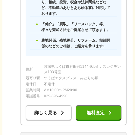
り、相続、投資、税金や法律関係などな
ど、不動産のありとあらゆる事に対応して
おります。
「仲介」「買取」「リースバック」等、
様々な売却方法をご提案させて頂きます。
農地関係、残地処分、リフォーム、相続関
係のなどのご相談、ご紹介を承ります♪
茨城県つくば市谷田部1144-9ルミナスレジデン
住所
ス103号室
最寄り駅
つくばエクスプレス みどりの駅
定休日
不定休
営業時間
AM10:00〜PM20:00
電話番号
029-896-4990
詳しく見る
無料査定