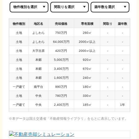
物件種別
地区名
売却価格
専有面積
間取り
築年数
土地
よしわら
750万円
260㎡
-
-
土地
よしわら
64,000万円
2000㎡以上
-
-
土地
大字吉原
420万円
2000㎡以上
-
-
土地
本郷
5,000万円
920㎡
-
-
土地
本郷
3,400万円
670㎡
-
-
土地
本郷
1,600万円
240㎡
-
-
一戸建て
南平台
990万円
180㎡
-
-
土地
中央
780万円
330㎡
-
-
一戸建て
中央
2,400万円
185㎡
-
1年
その他
中央
450万円
350㎡
-
-
本データは国土交通省「
不動産情報ライブラリ
」をもとに表示しています。