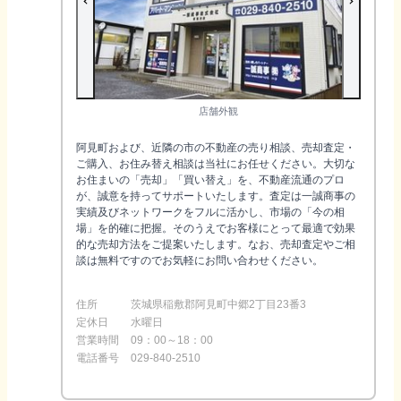
店舗外観
阿見町および、近隣の市の不動産の売り相談、売却査定・
ご購入、お住み替え相談は当社にお任せください。大切な
お住まいの「売却」「買い替え」を、不動産流通のプロ
が、誠意を持ってサポートいたします。査定は一誠商事の
実績及びネットワークをフルに活かし、市場の「今の相
場」を的確に把握。そのうえでお客様にとって最適で効果
的な売却方法をご提案いたします。なお、売却査定やご相
談は無料ですのでお気軽にお問い合わせください。
住所
茨城県稲敷郡阿見町中郷2丁目23番3
定休日
水曜日
営業時間
09：00～18：00
電話番号
029-840-2510