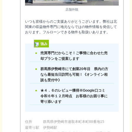
店舗外観
いつも皆様からのご支援ありがとうございます。弊社は北
関東の収益物件専門に地元ならではの物件情報を発信して
おります。フルローンできる物件も取扱いあります。
強み
売買専門だからこそ！ご事情に合わせた売
却プランをご提案します
群馬県伊勢崎市にて創業20年目 県内の方
なら最短当日訪問も可能！《オンライン相
談も受付中》
★４．６のレビュー獲得※Google口コミ
令和６年１２月時点 お客様のお困り事に
寄り添います
住所
群馬県伊勢崎市連取本町本町88番地15
最寄り駅
伊勢崎駅