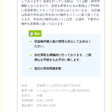
しております☆ 送迎を行っている駅は、つくば駅・研究学
園駅となりますので、送迎を希望されるお客様はご予約時
に送迎希望とスタッフまでお知らせくださいませ。 当店舗
は筑波大学近辺の学生向けの物件をメインに取り扱ってお
ります。学生向け物件以外につくば市、土浦市、下妻市の
物件を多数取り扱っております。
強み
収益物件購入後の管理も安心してお任せく
ださい。
自社買取を積極的に行っております。ご面
倒なお手続きもお手伝い致します。
地元の売却実績多数
住所
茨城県つくば市天久保3丁目19-9
最寄り駅
つくばエクスプレス/つくば駅 徒歩45分
定休日
火曜
営業時間
9:30～18:00
電話番号
029-861-1156