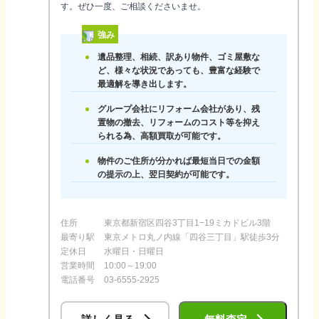
す。ぜひ一度、ご相談くださいませ。
強み
遺品整理、相続、訳あり物件、ゴミ屋敷な
ど、様々な状況であっても、豊富な経験で
最適解を導き出します。
グループ会社にリフォーム会社があり、残
置物の撤去、リフォームのコスト等を抑え
られる為、高額買取が可能です。
物件のご住所が分かれば最短当日での金額
の提示の上、翌日契約が可能です。
住所
東京都新宿区四谷3丁目1−19ミカドビル3階
最寄り駅
東京メトロ丸ノ内線「四谷三丁目」駅徒歩3分
定休日
水曜日・日曜日
営業時間
10:00～19:00
電話番号
03-6555-2925