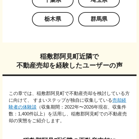
千葉県
埼玉県
栃木県
群馬県
稲敷郡阿見町
近隣で
不動産売却を経験したユーザーの声
この章では、
稲敷郡阿見町
で不動産売却を検討している方
に向けて、 すまいステップが独自に収集している
売却経
験者の体験談
（収集期間：2022年〜
2026
年現在、収集件
数：
1,400
件以上）を活用し、
稲敷郡阿見町
での不動産売
却の実態をご紹介します。