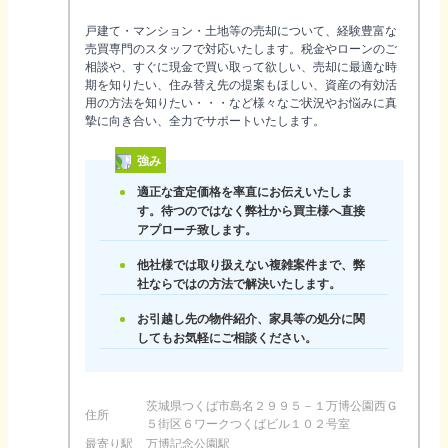
戸建て・マンション・土地等の売却について、経験豊富な
売買専門のスタッフで対応いたします。税金やローンのご
相談や、すぐに現金で買い取って欲しい、売却に最適な時
期を知りたい、住み替え先の提案もほしい、資産の有効活
用の方法を知りたい・・・など様々なご状況やお悩みに真
摯に向き合い、全力でサポートいたします。
強み
適正な査定価格を率直にお伝えいたしま
す。待つのではなく弊社から買主様へ直接
アプローチ致します。
他社様では取り扱えない複雑案件まで、弊
社ならではの方法で解決いたします。
お引越し先の物件紹介、家具等の処分に関
してもお気軽にご相談ください。
茨城県つくば市島名２９９５－１万博公園西Ｇ
住所
５街区６ワークつくばビル１０２号室
最寄り駅
万博記念公園駅