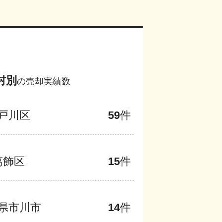
村別
の売却実績数
戸川区
59
件
葛飾区
15
件
県市川市
14
件