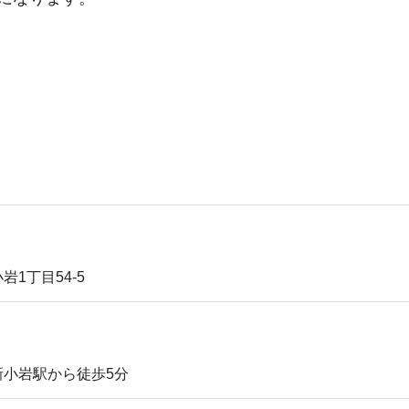
店内
店内
1丁目54-5
新小岩駅から徒歩5分