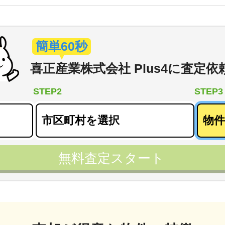
簡単60秒
喜正産業株式会社 Plus4
に
査定依
STEP2
STEP3
無料査定スタート