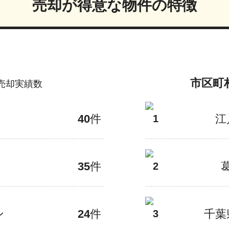
売却が得意な物件の特徴
市区町
売却実績数
40
件
江
1
35
件
2
ン
24
件
千葉
3