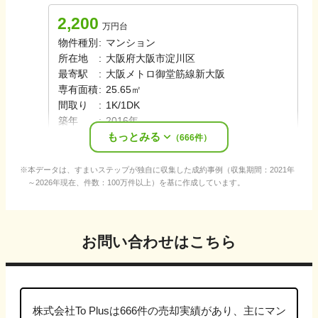
2,200
万円台
物件種別
:
マンション
所在地
:
大阪府大阪市淀川区
最寄駅
:
大阪メトロ御堂筋線
新大阪
専有面積
:
25.65㎡
間取り
:
1K/1DK
築年
:
2016年
もっとみる
売却時期
:
2026年7月
（
666
件）
本データは、すまいステップが独自に収集した成約事例（収集期間：2021年
～2026年現在、件数：100万件以上）を基に作成しています。
お問い合わせはこちら
株式会社To Plus
は
666
件の売却実績があり、主に
マン