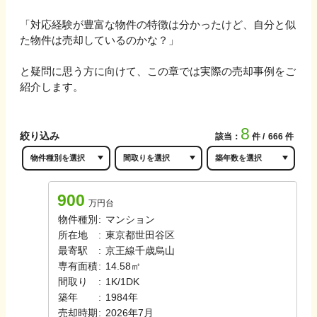
「対応経験が豊富な物件の特徴は分かったけど、自分と似
た物件は売却しているのかな？」
と疑問に思う方に向けて、この章では実際の売却事例をご
紹介します。
8
絞り込み
該当：
件
666
件
900
万円台
物件種別
:
マンション
所在地
:
東京都世田谷区
最寄駅
:
京王線
千歳烏山
専有面積
:
14.58㎡
間取り
:
1K/1DK
築年
:
1984年
売却時期
:
2026年7月