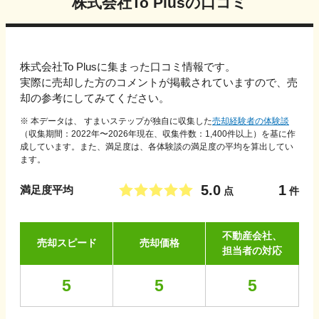
株式会社To Plus
の口コミ
株式会社To Plus
に集まった口コミ情報です。
実際に売却した方のコメントが掲載されていますので、売
却の参考にしてみてください。
※ 本データは、 すまいステップが独自に収集した
売却経験者の体験談
（収集期間：2022年〜
2026
年現在、収集件数：
1,400
件以上）を基に作
成しています。また、満足度は、各体験談の満足度の平均を算出してい
ます。
5.0
1
満足度平均
点
件
不動産会社、
売却スピード
売却価格
担当者の対応
5
5
5