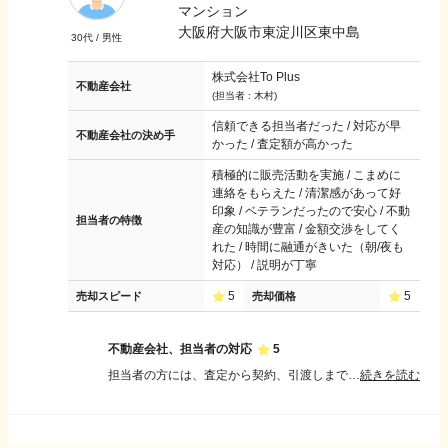
マンション
大阪府大阪市東淀川区東中島
30
代 /
男性
株式会社To Plus
不動産会社
(担当者 :
木村
)
信頼できる担当者だった / 対応が早
不動産会社の決め手
かった / 査定額が高かった
積極的に販売活動を実施 / こまめに
連絡をもらえた / 清潔感があって好
印象 / ベテランだったので安心 / 不動
担当者の特徴
産の知識が豊富 / 金額交渉をしてく
れた / 時間に融通がきいた（朝/夜も
対応） / 説明が丁寧
5
5
売却スピード
売却価格
不動産会社、担当者の対応
5
担当者の方には、査定から契約、引渡しまで一貫して丁寧に対応していただきました。こちらの質問や不安な点についても分かりやすく説明してくださり、連絡も迅速で安心して取引を進めることができました。売却活動の状況報告も適切なタイミングでいただけたため、現在の状況を把握しながら進められた点も良かったです。全体を通して誠実な対応をしていただき、満足のいく売却ができました。今後、不動産の売買を検討している知人にも紹介したいと思います。
続きを読む