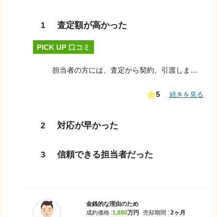
査定額が高かった
1
PICK UP 口コミ
担当者の方には、査定から契約、引渡しまで一貫して丁寧に対応していただきました。こちらの質問や不安な点についても分かりやすく説明してくださり、連絡も迅速で安心して取引を進めることができました。売却活動の状況報告も適切なタイミングでいただけたため、現在の状況を把握しながら進められた点も良かったです。全体を通して誠実な対応をしていただき、満足のいく売却ができました。今後、不動産の売買を検討している知人にも紹介したいと思います。
5
続きを見る
対応が早かった
2
信頼できる担当者だった
3
金銭的な理由のため
成約価格 :
1,880
万円
売却期間 :
2ヶ月