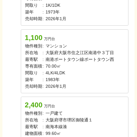
間取り
:
1K/1DK
築年
:
1973年
売却時期
:
2026年1月
1,100
万円台
物件種別
:
マンション
所在地
:
大阪府大阪市住之江区南港中３丁目
最寄駅
:
南港ポートタウン線
ポートタウン西
専有面積
:
70.00㎡
間取り
:
4LK/4LDK
築年
:
1983年
売却時期
:
2026年1月
2,400
万円台
物件種別
:
一戸建て
所在地
:
大阪府堺市堺区御陵通１
最寄駅
:
南海本線
湊
建物面積
:
99.60㎡