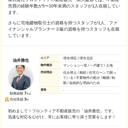
売買の経験年数が5〜10年未満のスタッフが1人在籍してい
ます。
さらに宅地建物取引士の資格を持つスタッフが1人、ファ
イナンシャルプランナー３級の資格を持つスタッフも在籍
しています。
エリア
堺市堺区 / 堺市北区
油井雅也
物件種別
マンション一室 / 一戸建て / 土地
売却理由
住み替え / 相続 / 住宅ローンで困っ
ている / 不要物件の処分 / 離婚 / 転
勤 / 金銭的な理由のため
資格
-
7
勤務経験
年目
3
売却実績
件
初めまして！フロンティア不動産販売の「油井雅也」です。
迅速な対応を心がけ、常にお客様に寄り添う営業をします！