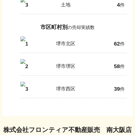
4
3
土地
件
市区町村別
の売却実績数
62
1
堺市北区
件
58
2
堺市堺区
件
39
3
堺市西区
件
株式会社フロンティア不動産販売 南大阪店