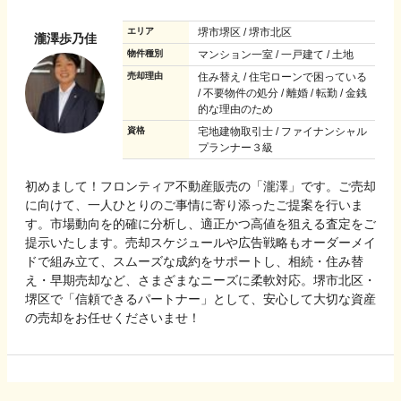
エリア
堺市堺区 / 堺市北区
瀧澤歩乃佳
物件種別
マンション一室 / 一戸建て / 土地
売却理由
住み替え / 住宅ローンで困っている
/ 不要物件の処分 / 離婚 / 転勤 / 金銭
的な理由のため
資格
宅地建物取引士 / ファイナンシャル
プランナー３級
初めまして！フロンティア不動産販売の「瀧澤」です。ご売却
に向けて、一人ひとりのご事情に寄り添ったご提案を行いま
す。市場動向を的確に分析し、適正かつ高値を狙える査定をご
提示いたします。売却スケジュールや広告戦略もオーダーメイ
ドで組み立て、スムーズな成約をサポートし、相続・住み替
え・早期売却など、さまざまなニーズに柔軟対応。堺市北区・
堺区で「信頼できるパートナー」として、安心して大切な資産
の売却をお任せくださいませ！