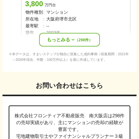
3,800
万円台
物件種別
:
マンション
所在地
:
大阪府堺市北区
最寄駅
:
-
-
築年
:
2003年
もっとみる
売却時期
:
2025年11月
（
298
件）
本データは、すまいステップが独自に収集した成約事例（収集期間：2021年
～2026年現在、件数：100万件以上）を基に作成しています。
お問い合わせはこちら
株式会社フロンティア不動産販売 南大阪店
は
298
件
の売却実績があり、主に
マンション
の売却の経験が
豊富です。
宅地建物取引士やファイナンシャルプランナー３級