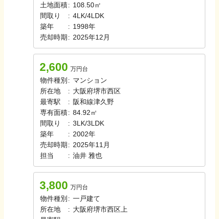
土地面積
:
108.50㎡
間取り
:
4LK/4LDK
築年
:
1998年
売却時期
:
2025年12月
2,600
万円台
物件種別
:
マンション
所在地
:
大阪府堺市西区
最寄駅
:
阪和線
津久野
専有面積
:
84.92㎡
間取り
:
3LK/3LDK
築年
:
2002年
売却時期
:
2025年11月
担当
:
油井
雅也
3,800
万円台
物件種別
:
一戸建て
所在地
:
大阪府堺市西区上