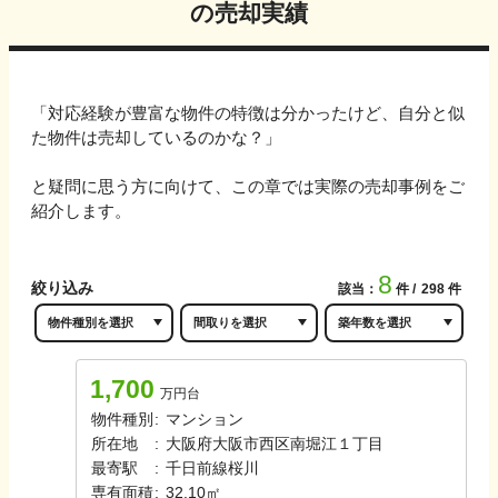
の売却実績
「対応経験が豊富な物件の特徴は分かったけど、自分と似
た物件は売却しているのかな？」
と疑問に思う方に向けて、この章では実際の売却事例をご
紹介します。
8
絞り込み
該当：
件
298
件
1,700
万円台
物件種別
:
マンション
所在地
:
大阪府大阪市西区南堀江１丁目
最寄駅
:
千日前線
桜川
専有面積
:
32.10㎡