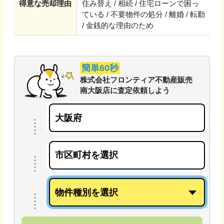
得意な売却理由
住み替え / 相続 / 住宅ローンで困っ
ている / 不要物件の処分 / 離婚 / 転勤
/ 金銭的な理由のため
簡単60秒
株式会社フロンティア不動産販売
南大阪店
に
査定依頼しよう