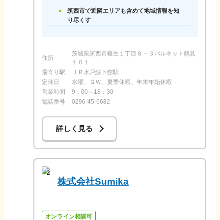
筑西市で近隣エリアも含めて地域情報を知
り尽くす
茨城県筑西市榎生１丁目８－３パルネット鶴見
住所
１０１
最寄り駅
ＪＲ水戸線下館駅
定休日
水曜、ＧＷ、夏季休暇、年末年始休暇
営業時間
9：00～18：30
電話番号
0296-45-6682
詳しく見る
2
株式会社Sumika
オンライン相談可