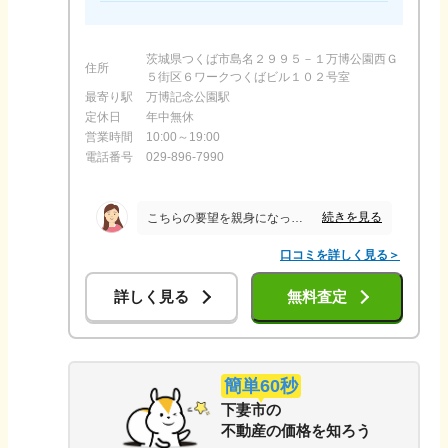
茨城県つくば市島名２９９５－１万博公園西Ｇ
住所
５街区６ワークつくばビル１０２号室
最寄り駅
万博記念公園駅
定休日
年中無休
営業時間
10:00～19:00
電話番号
029-896-7990
続きを見る
こちらの要望を親身になって聞いてくださり、不明なことはすぐに返事していただきとても安心して売却をお願いできました。 また、仕事の都合で連絡の折り返しが営業時間外の夜になっても嫌な顔せず対応してくださいました。 担当してくださった方が熱心に販売活動をしてくださったおかげでスムーズに売却ができました。
口コミを詳しく見る＞
詳しく見る
無料査定
簡単60秒
下妻市
の
不動産の価格を知ろう