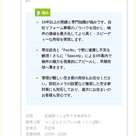
い。
強み
10年以上の実績と専門知識が強みです。自
社リフォーム事業のノウハウを活かし、物
件の価値を最大化してより高く・スピーデ
ィーな売却を実現します。
専任担当と「Facilo」で密に連携し不安を
解消！さらに「Spacely」によるVR案内で
物件の魅力を視覚的にアピールし、早期売
却へ導きます。
管理が難しい空き家の売却もお任せくださ
い。防犯カメラの設置など徹底した空き家
対策にも対応しており、遠方にお住まいの
お客様も安心です。
住所
茨城県つくば市下大島835-5
最寄り駅
つくばエクスプレス線（つくば駅）
定休日
不定休
営業時間
10:00～19:00