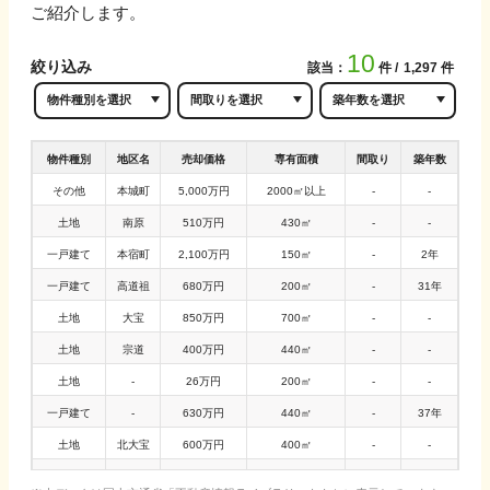
ご紹介します。
10
絞り込み
該当：
件
1,297
件
物件種別
地区名
売却価格
専有面積
間取り
築年数
その他
本城町
5,000万円
2000㎡以上
-
-
土地
南原
510万円
430㎡
-
-
一戸建て
本宿町
2,100万円
150㎡
-
2年
一戸建て
高道祖
680万円
200㎡
-
31年
土地
大宝
850万円
700㎡
-
-
土地
宗道
400万円
440㎡
-
-
土地
-
26万円
200㎡
-
-
一戸建て
-
630万円
440㎡
-
37年
土地
北大宝
600万円
400㎡
-
-
土地
若柳
340万円
560㎡
-
-