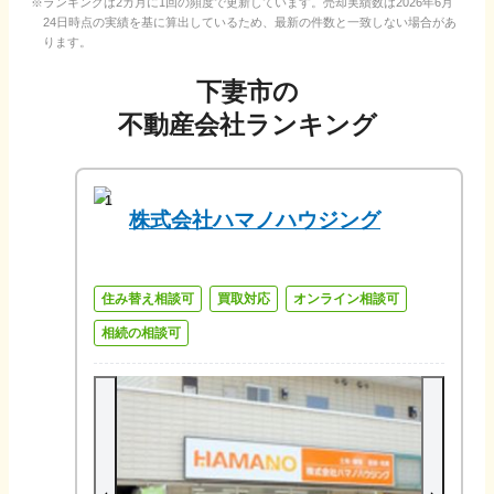
ランキングは2カ月に1回の頻度で更新しています。売却実績数は
2026年6月
24日
時点の実績を基に算出しているため、最新の件数と一致しない場合があ
ります。
下妻市
の
不動産会社ランキング
1
株式会社ハマノハウジング
住み替え相談可
買取対応
オンライン相談可
相続の相談可