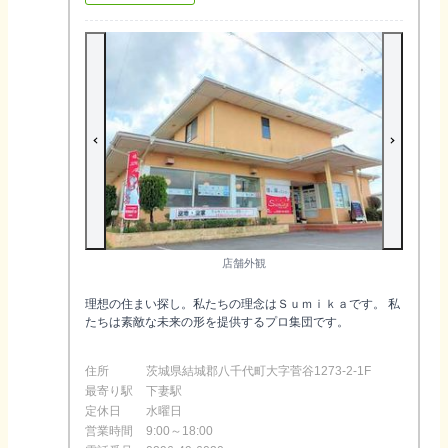
店舗外観
理想の住まい探し。私たちの理念はＳｕｍｉｋａです。 私
たちは素敵な未来の形を提供するプロ集団です。
住所
茨城県結城郡八千代町大字菅谷1273-2-1F
最寄り駅
下妻駅
定休日
水曜日
営業時間
9:00～18:00