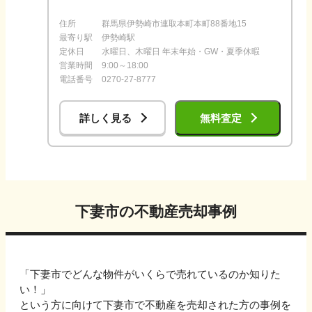
住所
群馬県伊勢崎市連取本町本町88番地15
最寄り駅
伊勢崎駅
定休日
水曜日、木曜日 年末年始・GW・夏季休暇
営業時間
9:00～18:00
電話番号
0270-27-8777
詳しく見る
無料査定
下妻市
の不動産売却事例
「
下妻市
でどんな物件がいくらで売れているのか知りた
い！」
という方に向けて
下妻市
で不動産を売却された方の事例を