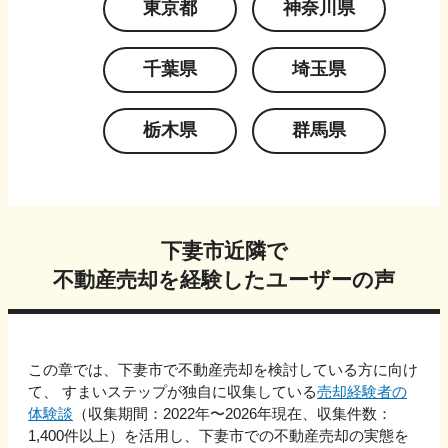
東京都
神奈川県
千葉県
埼玉県
栃木県
群馬県
下妻市
近隣で
不動産売却を経験したユーザーの声
この章では、
下妻市
で不動産売却を検討している方に向け
て、 すまいステップが独自に収集している
売却経験者の
体験談
（収集期間：2022年〜
2026
年現在、収集件数：
1,400
件以上）を活用し、
下妻市
での不動産売却の実態を