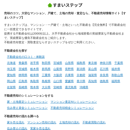
売却のコツ。大切なマンション、戸建て、土地の売却・査定なら、不動産売却情報サイト【す
まいステップ】
すまいステップは、マンション・一戸建て・土地といった不動産を【完全無料】で不動産会社
に一括査定できるサイトです。
提携する不動産会社は2000社以上。大手不動産会社から地域密着の実績豊富な不動産会社ま
で、実績豊富な優良不動産会社をご紹介します。
不動産売却査定・買取査定ならすまいステップをぜひご利用ください。
不動産会社を探す
不動産会社の口コミ・体験談
北海道
青森県
岩手県
秋田県
宮城県
山形県
福島県
東京都
神奈川県
千葉県
埼玉県
茨城県
栃木県
群馬県
山梨県
長野県
新潟県
富山県
石川県
福井県
愛知県
静岡県
岐阜県
三重県
大阪府
兵庫県
京都府
滋賀県
奈良県
和歌山県
岡山県
広島県
鳥取県
島根県
山口県
愛媛県
香川県
高知県
徳島県
福岡県
佐賀県
長崎県
熊本県
大分県
宮崎県
鹿児島県
沖縄県
不動産売却のシミュレーションをする
家・土地査定シミュレーション
マンション査定AIシミュレーション
住み替え資金シミュレーション
不動産売却税金シミュレーション
不動産売却の流れを調べる
家を売る流れ
マンション売却の流れ
土地売却の流れ
不動産買取の流れ
住み替えの流れ
実家を売る流れ