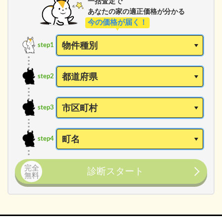
一括査定で
あなたの家の適正価格が分かる
今の価格が届く！
step1
step2
step3
step4
完全
診断スタート
無料