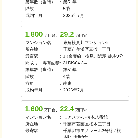
築年数（当時）
:
築
51
年
階数
:
5
階
成約年月
:
2026年7月
1,800
29.2
、
万円台
万円/㎡
マンション名
:
東建検見川マンションb
所在地
:
千葉市美浜区真砂二丁目
最寄駅
:
JR京葉線 / 検見川浜駅 徒歩9分
間取り・専有面積
:
3LDK
/
64.3㎡
築年数（当時）
:
築
51
年
階数
:
4
階
方角
:
南東
成約年月
:
2026年7月
1,600
22.4
、
万円台
万円/㎡
マンション名
:
モアステ-ジ桜木弐番館
所在地
:
千葉市若葉区桜木三丁目
最寄駅
:
千葉都市モノレール2号線 / 桜
木駅 徒歩9分