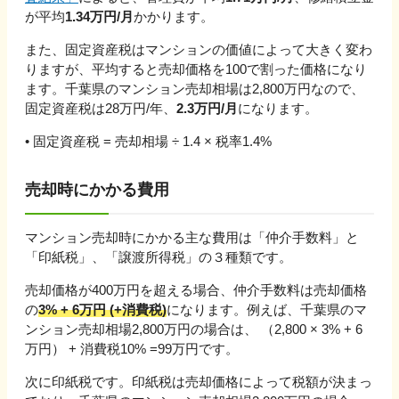
が平均
1.34万円/月
かかります。
また、固定資産税はマンションの価値によって大きく変わ
りますが、平均すると売却価格を100で割った価格になり
ます。
千葉県
のマンション売却相場は
2,800
万円なので、
固定資産税は
28
万円/年、
2.3
万円/月
になります。
• 固定資産税 = 売却相場 ÷ 1.4 × 税率1.4%
売却時にかかる費用
マンション売却時にかかる主な費用は「仲介手数料」と
「印紙税」、「譲渡所得税」の３種類です。
売却価格が
400万円を超える
場合、仲介手数料は売却価格
の
3% + 6万円 (+消費税)
になります。例えば、
千葉県
のマ
ンション売却相場
2,800
万円の場合は、 （
2,800
×
3
% +
6
万円
） + 消費税10% =
99
万円です。
次に印紙税です。印紙税は売却価格によって税額が決まっ