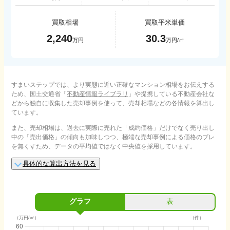
買取相場
買取平米単価
2,240
30.3
万円
万円/㎡
すまいステップでは、より実態に近い正確なマンション相場をお伝えする
ため、国土交通省「
不動産情報ライブラリ
」や提携している不動産会社な
どから独自に収集した売却事例を使って、売却相場などの各情報を算出し
ています。
また、売却相場は、過去に実際に売れた「成約価格」だけでなく売り出し
中の「売出価格」の傾向も加味しつつ、極端な売却事例による価格のブレ
を無くすため、データの平均値ではなく中央値を採用しています。
具体的な算出方法を見る
グラフ
表
（万円/㎡）
（件）