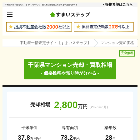
提携希望はこちら
不動産売却・査定なら「すまいステップ」- 優良不動産会社と出会える一括査定サイト
不動産一括査定サイト【すまいステップ】
マンション売却価格
完全無料
千葉県
マンション売却・買取相場
- 価格推移や売り時が分かる -
2,800
売却相場
万円
（
2026年6月
）
平米単価
専有面積
築年数
37.8
73.2
28
万円/㎡
平米
年