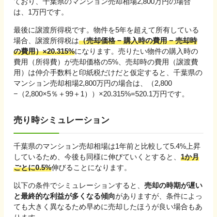
ており、
千葉県
のマンション売却相場
2,800
万円の場合
は、
1
万円です。
最後に譲渡所得税です。物件を5年を超えて所有している
場合、譲渡所得税は
（売却価格 − 購入時の費用 − 売却時
の費用）×20.315%
になります。売りたい物件の購入時の
費用（所得費）が売却価格の5%、売却時の費用（譲渡費
用）は仲介手数料と印紙税だけだと仮定すると、
千葉県
の
マンション売却相場
2,800
万円の場合は、（
2,800
−（
2,800
×5％＋
99
＋
1
））×20.315%=
520.1
万円です。
売り時シミュレーション
千葉県
のマンション売却相場は1年前と比較して
5.4%上昇
しているため、今後も同様に伸びていくとすると、
1か月
ごとに
0.5
%
伸びる
ことになります。
以下の条件でシミュレーションすると、
売却の時期が遅い
と最終的な利益が多くなる傾向
がありますが、条件によっ
ても大きく異なるため早めに売却したほうが良い場合もあ