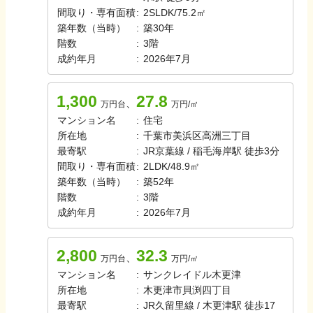
間取り・専有面積
:
2SLDK
/
75.2㎡
築年数（当時）
:
築
30
年
階数
:
3
階
成約年月
:
2026年7月
1,300
27.8
、
万円台
万円/㎡
マンション名
:
住宅
所在地
:
千葉市美浜区高洲三丁目
最寄駅
:
JR京葉線 / 稲毛海岸駅 徒歩3分
間取り・専有面積
:
2LDK
/
48.9㎡
築年数（当時）
:
築
52
年
階数
:
3
階
成約年月
:
2026年7月
2,800
32.3
、
万円台
万円/㎡
マンション名
:
サンクレイドル木更津
所在地
:
木更津市貝渕四丁目
最寄駅
:
JR久留里線 / 木更津駅 徒歩17