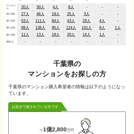
ワンルー
20人
30人
4人
8人
-
-
-
ム
27人
46人
19人
25人
3人
-
-
1K~LDK
53人
111人
84人
43人
29人
4人
-
2K~LDK
89人
138人
95人
124人
101人
8人
1人
3K~LDK
11人
13人
19人
20人
14人
1人
-
4K~LDK
-
-
-
-
-
-
-
5K以上
千葉県
の
マンションをお探しの方
千葉県
のマンション購入希望者の情報は以下のようになっ
ています。
お急ぎで探されている方です
1億2,800
〜
万円