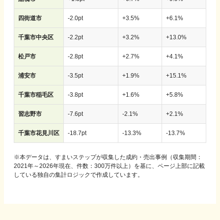
四街道市
-
2.0
pt
+
3.5
%
+
6.1
%
千葉市中央区
-
2.2
pt
+
3.2
%
+
13.0
%
松戸市
-
2.8
pt
+
2.7
%
+
4.1
%
浦安市
-
3.5
pt
+
1.9
%
+
15.1
%
千葉市稲毛区
-
3.8
pt
+
1.6
%
+
5.8
%
習志野市
-
7.6
pt
-
2.1
%
+
2.1
%
千葉市花見川区
-
18.7
pt
-
13.3
%
-
13.7
%
※
本データは、すまいステップが収集した成約・売出事例（収集期間：
2021年～2026年現在、件数：300万件以上）を基に、ページ上部に記載
している独自の集計ロジックで作成しています。