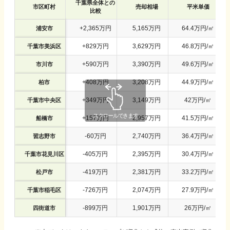
千葉県
全体との
市区町村
売却相場
平米単価
比較
+
2,365
万円
5,165
万円
64.4
万円/㎡
浦安市
+
829
万円
3,629
万円
46.8
万円/㎡
千葉市美浜区
+
590
万円
3,390
万円
49.6
万円/㎡
市川市
+
408
万円
3,208
万円
44.9
万円/㎡
柏市
+
349
万円
3,149
万円
42
万円/㎡
千葉市中央区
+
157
万円
2,957
万円
41.5
万円/㎡
船橋市
-
60
万円
2,740
万円
36.4
万円/㎡
習志野市
-
405
万円
2,395
万円
30.4
万円/㎡
千葉市花見川区
-
419
万円
2,381
万円
33.2
万円/㎡
松戸市
-
726
万円
2,074
万円
27.9
万円/㎡
千葉市稲毛区
-
899
万円
1,901
万円
26
万円/㎡
四街道市