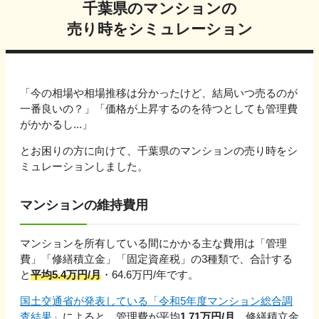
千葉県
のマンションの
売り時をシミュレーション
「今の相場や相場推移は分かったけど、結局いつ売るのが
一番良いの？」「価格が上昇するのを待つとしても管理費
がかかるし...」
とお困りの方に向けて、
千葉県
のマンションの売り時をシ
ミュレーションしました。
マンションの維持費用
マンションを所有している間にかかる主な費用は「管理
費」「修繕積立金」「固定資産税」の3種類で、合計する
と
平均
5.4
万円/月
・
64.6
万円/年です。
国土交通省が発表している「令和5年度マンション総合調
査結果」
によると、管理費が平均
1.71万円/月
、修繕積立金