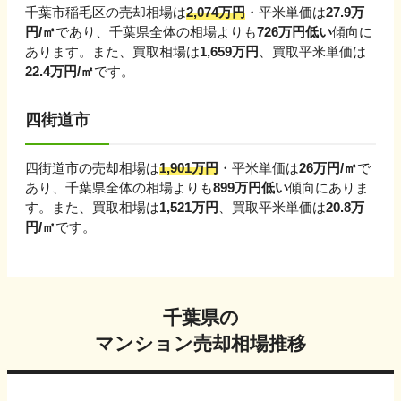
千葉市稲毛区
の売却相場は
2,074
万円
・平米単価は
27.9
万
円/㎡
であり、
千葉県
全体の相場よりも
726
万円
低い
傾向に
あります。
また、買取相場は
1,659
万円
、買取平米単価は
22.4
万円/㎡
です。
四街道市
四街道市
の売却相場は
1,901
万円
・平米単価は
26
万円/㎡
で
あり、
千葉県
全体の相場よりも
899
万円
低い
傾向にありま
す。
また、買取相場は
1,521
万円
、買取平米単価は
20.8
万
円/㎡
です。
千葉県
の
マンション売却相場推移