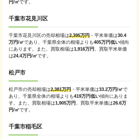
円/㎡
です。
千葉市花見川区
千葉市花見川区
の売却相場は
2,395
万円
・平米単価は
30.4
万円/㎡
であり、
千葉県
全体の相場よりも
405
万円
低い
傾向
にあります。
また、買取相場は
1,916
万円
、買取平米単価
は
24.4
万円/㎡
です。
松戸市
松戸市
の売却相場は
2,381
万円
・平米単価は
33.2
万円/㎡
で
あり、
千葉県
全体の相場よりも
419
万円
低い
傾向にありま
す。
また、買取相場は
1,905
万円
、買取平米単価は
26.6
万
円/㎡
です。
千葉市稲毛区