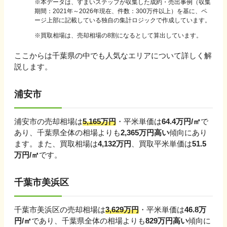
※
本データは、すまいステップが収集した成約・売出事例（収集
期間：2021年～2026年現在、件数：300万件以上）を基に、ペ
ージ上部に記載している独自の集計ロジックで作成しています。
※買取相場は、売却相場の8割になるとして算出しています。
ここからは
千葉県
の中でも人気なエリアについて詳しく解
説します。
浦安市
浦安市
の売却相場は
5,165
万円
・平米単価は
64.4
万円/㎡
で
あり、
千葉県
全体の相場よりも
2,365
万円
高い
傾向にあり
ます。
また、買取相場は
4,132
万円
、買取平米単価は
51.5
万円/㎡
です。
千葉市美浜区
千葉市美浜区
の売却相場は
3,629
万円
・平米単価は
46.8
万
円/㎡
であり、
千葉県
全体の相場よりも
829
万円
高い
傾向に