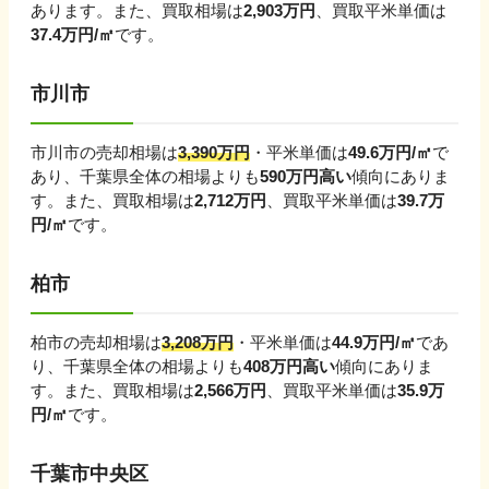
あります。
また、買取相場は
2,903
万円
、買取平米単価は
37.4
万円/㎡
です。
市川市
市川市
の売却相場は
3,390
万円
・平米単価は
49.6
万円/㎡
で
あり、
千葉県
全体の相場よりも
590
万円
高い
傾向にありま
す。
また、買取相場は
2,712
万円
、買取平米単価は
39.7
万
円/㎡
です。
柏市
柏市
の売却相場は
3,208
万円
・平米単価は
44.9
万円/㎡
であ
り、
千葉県
全体の相場よりも
408
万円
高い
傾向にありま
す。
また、買取相場は
2,566
万円
、買取平米単価は
35.9
万
円/㎡
です。
千葉市中央区