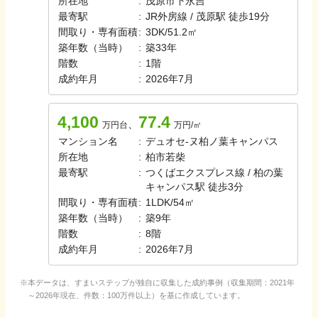
所在地
:
茂原市下永吉
最寄駅
:
JR外房線 / 茂原駅 徒歩19分
間取り・専有面積
:
3DK
/
51.2㎡
築年数（当時）
:
築
33
年
階数
:
1
階
成約年月
:
2026年7月
4,100
77.4
、
万円台
万円/㎡
マンション名
:
デュオセ-ヌ柏ノ葉キャンパス
所在地
:
柏市若柴
最寄駅
:
つくばエクスプレス線 / 柏の葉
キャンパス駅 徒歩3分
間取り・専有面積
:
1LDK
/
54㎡
築年数（当時）
:
築
9
年
階数
:
8
階
成約年月
:
2026年7月
本データは、すまいステップが独自に収集した成約事例（収集期間：2021年
～2026年現在、件数：100万件以上）を基に作成しています。