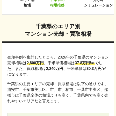
相場
相場推移
シミュレーション
千葉県
のエリア別
マンション売却・買取相場
売却事例を集計したところ、
2026
年の
千葉県
のマンション
売却相場は
2,800
万円
、平米単価相場は
37.8
万円/㎡
でし
た。また、買取相場は
2,240
万円
、平米単価は
30.3
万円/㎡
になります。
千葉県
の主要エリアの売却・買取相場は以下の通りです。
浦安市、千葉市美浜区、市川市、柏市、千葉市中央区、船
橋市
は
千葉県
全体の相場よりも高く、
千葉県
内でも高く売
れやすいエリアだと言えます。