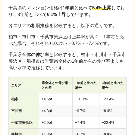
千葉県
のマンション価格は1年前と比べて
5.4%上昇
してお
り、3年前と比べて
6.1%上昇
しています。
各エリアの相場推移を比較すると、以下の通りです。
柏市・市川市・千葉市美浜区
は上昇率が高く、1年前と比
べた場合、
それぞれ
+10.1%・+9.7%・+7.4%
です。
千葉県
全体の伸び率と比較すると、
柏市・市川市・千葉市
美浜区・船橋市
は
千葉県
全体の1年前からの伸び率よりも
高い水準で推移しています。
県全体との伸び率
1年前と比べた
3年前と比べた
エリア
との差
場合
場合
柏市
+
4.6
pt
+
10.1
%
+
23.4
%
市川市
+
4.3
pt
+
9.7
%
+
8.4
%
千葉市美浜区
+
2.0
pt
+
7.4
%
+
22.4
%
船橋市
+
1.3
pt
+
6.7
%
+
9.9
%