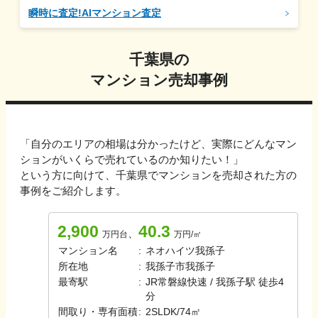
瞬時に査定!AIマンション査定
千葉県
の
マンション売却事例
「自分のエリアの相場は分かったけど、実際にどんなマン
ションがいくらで売れているのか知りたい！」
という方に向けて、
千葉県
でマンションを売却された方の
事例をご紹介します。
2,900
40.3
、
万円台
万円/㎡
マンション名
:
ネオハイツ我孫子
所在地
:
我孫子市我孫子
最寄駅
:
JR常磐線快速 / 我孫子駅 徒歩4
分
間取り・専有面積
:
2SLDK
/
74㎡