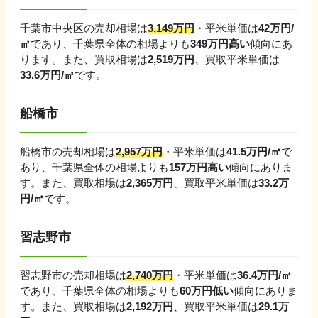
千葉市中央区
の売却相場は
3,149
万円
・平米単価は
42
万円/
㎡
であり、
千葉県
全体の相場よりも
349
万円
高い
傾向にあ
ります。
また、買取相場は
2,519
万円
、買取平米単価は
33.6
万円/㎡
です。
船橋市
船橋市
の売却相場は
2,957
万円
・平米単価は
41.5
万円/㎡
で
あり、
千葉県
全体の相場よりも
157
万円
高い
傾向にありま
す。
また、買取相場は
2,365
万円
、買取平米単価は
33.2
万
円/㎡
です。
習志野市
習志野市
の売却相場は
2,740
万円
・平米単価は
36.4
万円/㎡
であり、
千葉県
全体の相場よりも
60
万円
低い
傾向にありま
す。
また、買取相場は
2,192
万円
、買取平米単価は
29.1
万