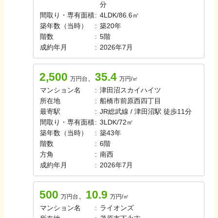
分
間取り・専有面積
:
4LDK
/
86.6㎡
築年数（当時）
:
築
20
年
階数
:
5
階
成約年月
:
2026年7月
2,500
35.4
、
万円台
万円/㎡
マンション名
:
津田沼スカイハイツ
所在地
:
船橋市前原西四丁目
最寄駅
:
JR総武線 / 津田沼駅 徒歩11分
間取り・専有面積
:
3LDK
/
72㎡
築年数（当時）
:
築
43
年
階数
:
6
階
方角
:
南西
成約年月
:
2026年7月
500
10.9
、
万円台
万円/㎡
マンション名
:
ライオンズ