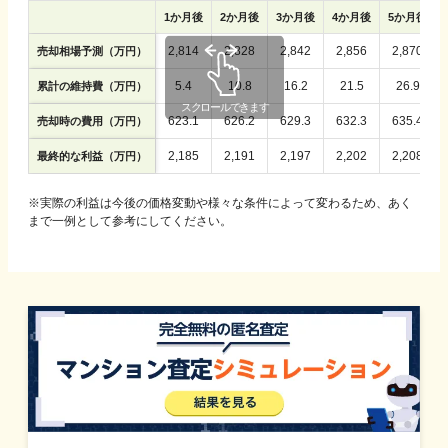
1
か月後
2
か月後
3
か月後
4
か月後
5
か月後
2,814
2,828
2,842
2,856
2,870
売却相場予測（万円）
5.4
10.8
16.2
21.5
26.9
累計の維持費（万円）
623.1
626.2
629.3
632.3
635.4
売却時の費用（万円）
2,185
2,191
2,197
2,202
2,208
最終的な利益（万円）
※実際の利益は今後の価格変動や様々な条件によって変わるため、あく
まで一例として参考にしてください。