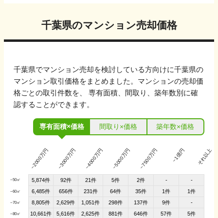
千葉県
のマンション売却価格
千葉県
でマンション売却を検討している方向けに
千葉県
の
マンション取引価格をまとめました。マンションの売却価
格ごとの取引件数を、 専有面積、間取り、築年数別に確
認することができます。
専有面積×価格
間取り×価格
築年数×価格
~2000万円
~3000万円
~4000万円
~5000万円
~7500万円
~1億円
それ以上
5,874件
92件
21件
5件
2件
-
-
~50㎡
6,485件
656件
231件
64件
35件
1件
1件
~60㎡
8,805件
2,629件
1,051件
298件
137件
9件
-
~70㎡
10,661件
5,616件
2,625件
881件
646件
57件
5件
~80㎡