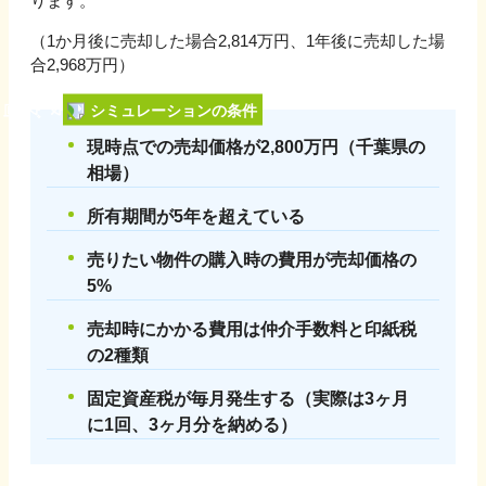
ります。
（1か月後に売却した場合
2,814
万円、1年後に売却した場
合
2,968
万円）
シミュレーションの条件
現時点での売却価格が
2,800
万円（
千葉県
の
相場）
所有期間が5年を超えている
売りたい物件の購入時の費用が売却価格の
5%
売却時にかかる費用は仲介手数料と印紙税
の2種類
固定資産税が毎月発生する（実際は3ヶ月
に1回、3ヶ月分を納める）