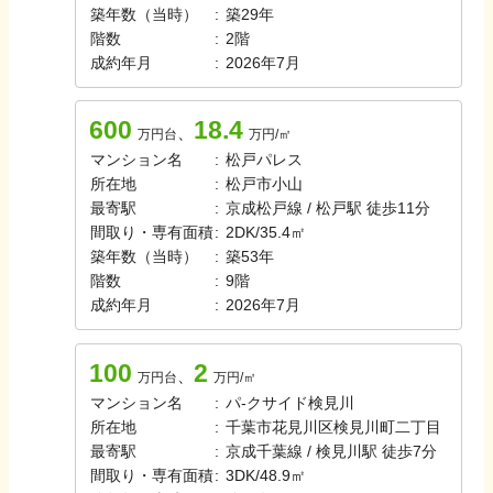
築年数（当時）
:
築
29
年
階数
:
2
階
成約年月
:
2026年7月
600
18.4
、
万円台
万円/㎡
マンション名
:
松戸パレス
所在地
:
松戸市小山
最寄駅
:
京成松戸線 / 松戸駅 徒歩11分
間取り・専有面積
:
2DK
/
35.4㎡
築年数（当時）
:
築
53
年
階数
:
9
階
成約年月
:
2026年7月
100
2
、
万円台
万円/㎡
マンション名
:
パ-クサイド検見川
所在地
:
千葉市花見川区検見川町二丁目
最寄駅
:
京成千葉線 / 検見川駅 徒歩7分
間取り・専有面積
:
3DK
/
48.9㎡