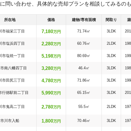
に問い合わせ、具体的な売却プランを相談してみるの
所在地
価格
建物/専有面積
間取り
築
7,180
川市福栄三丁目
71.74㎡
3LDK
20
万円
2,280
川市塩浜四丁目
60.76㎡
2LDK
19
万円
5,198
川市塩焼一丁目
80.69㎡
3LDK
19
万円
3,280
川市南八幡四丁目
46.4㎡
3LDK
19
万円
4,780
川市田尻三丁目
71.86㎡
3LDK
19
万円
5,990
市行徳駅前二丁目
65.15㎡
3LDK
20
万円
2,780
川市鬼高二丁目
55.5㎡
2LDK
19
万円
1,800
市川市入船
70.46㎡
3LDK
19
万円