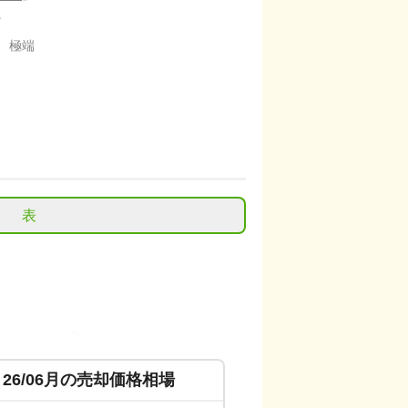
。
、極端
表
26/06
月の売却価格相場