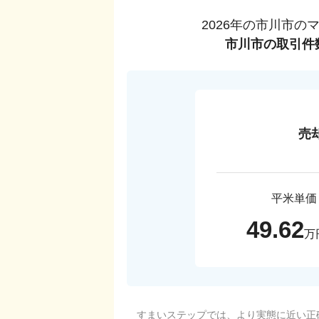
2026
年の
市川市
の
市川市
の取引件
売
平米単価
49.62
万
すまいステップでは、より実態に近い正