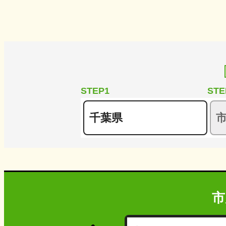
STEP1
STE
市