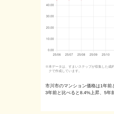
本データは、すまいステップが収集した成約・
クで作成しています。
市川市
のマンション価格は1年前
3年前と比べると
8.4%上昇
、
5年