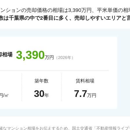
マンションの売却価格の相場は
3,390
万円、平米単価の相
数は
千葉県
の中で
2
番目に多く、売却しやすいエリアと
3,390
却相場
万円
（
2026
年）
築年数
賃料相場
30
7.7
円/㎡
年
万円
確なマンション相場をお伝えするため、国土交通省「
不動産情報ライブ