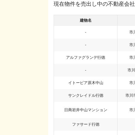
現在物件を売出し中の不動産会社
建物名
-
市
-
市
アルファグランデ行徳
市
-
市
イトーピア原木中山
市
サンクレイドル行徳
市川
日商岩井中山マンション
市
ファサード行徳