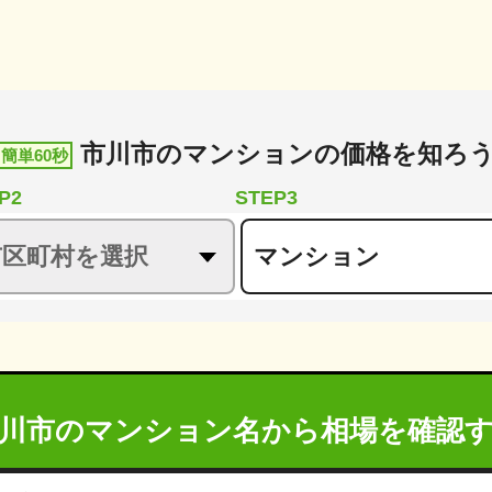
市川市
の
マンションの価格を知ろ
簡単60秒
P2
STEP3
川市のマンション名から
相場を確認