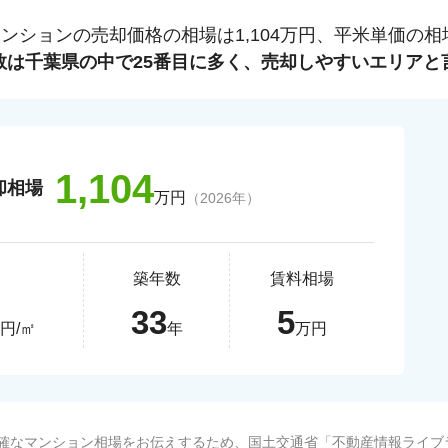
マンションの売却価格の相場は
1,104
万円、平米単価の相
数は
千葉県
の中で
25
番目に多く、売却しやすいエリアと
1,104
却相場
万円
（
2026
年）
価
築年数
賃料相場
33
5
円/㎡
年
万円
確なマンション相場をお伝えするため、国土交通省「
不動産情報ライブ