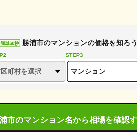
勝浦市
の
マンションの価格を知ろ
簡単60秒
P2
STEP3
浦市のマンション名から
相場を確認