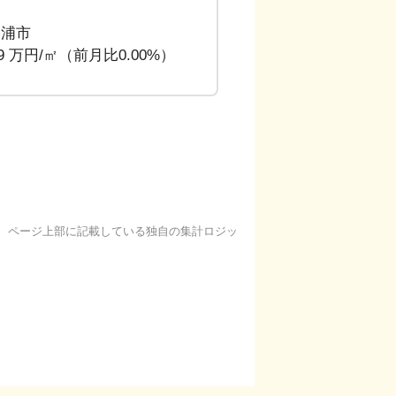
勝浦市
49 万円/㎡（前月比0.00%）
基に、ページ上部に記載している独自の集計ロジッ