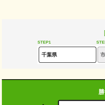
STEP1
STE
勝