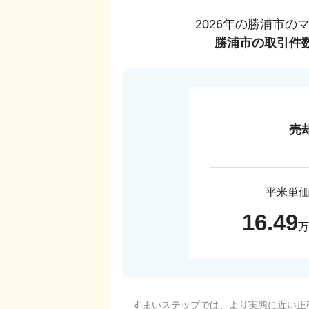
2026
年の
勝浦市
の
勝浦市
の取引件
売
平米単
16.49
万
すまいステップでは、より実態に近い正