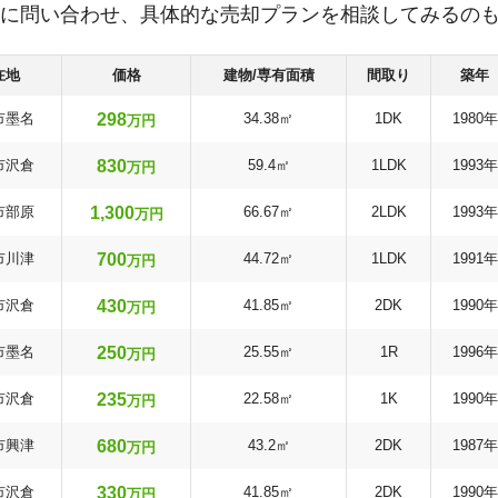
に問い合わせ、具体的な売却プランを相談してみるの
在地
価格
建物/専有面積
間取り
築年
298
市墨名
34.38㎡
1DK
1980年
万円
830
市沢倉
59.4㎡
1LDK
1993年
万円
1,300
市部原
66.67㎡
2LDK
1993年
万円
700
市川津
44.72㎡
1LDK
1991年
万円
430
市沢倉
41.85㎡
2DK
1990年
万円
250
市墨名
25.55㎡
1R
1996年
万円
235
市沢倉
22.58㎡
1K
1990年
万円
680
市興津
43.2㎡
2DK
1987年
万円
330
市沢倉
41.85㎡
2DK
1990年
万円