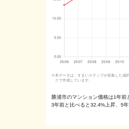
本データは、すまいステップが収集した成約・
クで作成しています。
勝浦市
のマンション価格は1年前
3年前と比べると
32.4%上昇
、
5