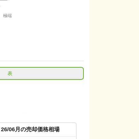
。
、極端
表
26/06
月の売却価格相場