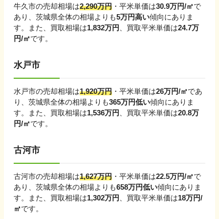
牛久市
の売却相場は
2,290
万円
・平米単価は
30.9
万円/㎡
で
あり、
茨城県
全体の相場よりも
5
万円
高い
傾向にありま
す。
また、買取相場は
1,832
万円
、買取平米単価は
24.7
万
円/㎡
です。
水戸市
水戸市
の売却相場は
1,920
万円
・平米単価は
26
万円/㎡
であ
り、
茨城県
全体の相場よりも
365
万円
低い
傾向にありま
す。
また、買取相場は
1,536
万円
、買取平米単価は
20.8
万
円/㎡
です。
古河市
古河市
の売却相場は
1,627
万円
・平米単価は
22.5
万円/㎡
で
あり、
茨城県
全体の相場よりも
658
万円
低い
傾向にありま
す。
また、買取相場は
1,302
万円
、買取平米単価は
18
万円/
㎡
です。