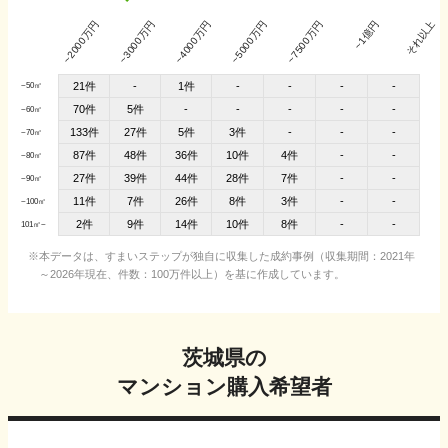
~2000万円
~3000万円
~4000万円
~5000万円
~7500万円
~1億円
それ以上
21件
1件
-
-
-
-
-
~50㎡
70件
5件
-
-
-
-
-
~60㎡
133件
27件
5件
3件
-
-
-
~70㎡
87件
48件
36件
10件
4件
-
-
~80㎡
27件
39件
44件
28件
7件
-
-
~90㎡
11件
7件
26件
8件
3件
-
-
~100㎡
2件
9件
14件
10件
8件
-
-
101㎡~
本データは、すまいステップが独自に収集した成約事例（収集期間：2021年
～2026年現在、件数：100万件以上）を基に作成しています。
茨城県
の
マンション購入希望者