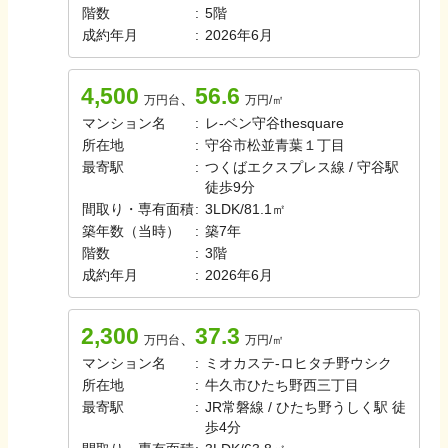
階数
:
5
階
成約年月
:
2026年6月
4,500
56.6
、
万円台
万円/㎡
マンション名
:
レ-ベン守谷thesquare
所在地
:
守谷市松並青葉１丁目
最寄駅
:
つくばエクスプレス線 / 守谷駅
徒歩9分
間取り・専有面積
:
3LDK
/
81.1㎡
築年数（当時）
:
築
7
年
階数
:
3
階
成約年月
:
2026年6月
2,300
37.3
、
万円台
万円/㎡
マンション名
:
ミオカステ-ロヒタチ野ウシク
所在地
:
牛久市ひたち野西三丁目
最寄駅
:
JR常磐線 / ひたち野うしく駅 徒
歩4分