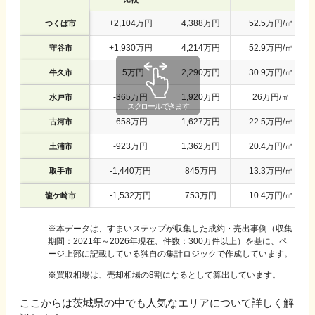
+
2,104
万円
4,388
万円
52.5
万円/㎡
つくば市
+
1,930
万円
4,214
万円
52.9
万円/㎡
守谷市
+
5
万円
2,290
万円
30.9
万円/㎡
牛久市
-
365
万円
1,920
万円
26
万円/㎡
水戸市
-
658
万円
1,627
万円
22.5
万円/㎡
古河市
-
923
万円
1,362
万円
20.4
万円/㎡
土浦市
-
1,440
万円
845
万円
13.3
万円/㎡
取手市
-
1,532
万円
753
万円
10.4
万円/㎡
龍ケ崎市
※
本データは、すまいステップが収集した成約・売出事例（収集
期間：2021年～2026年現在、件数：300万件以上）を基に、ペ
ージ上部に記載している独自の集計ロジックで作成しています。
※買取相場は、売却相場の8割になるとして算出しています。
ここからは
茨城県
の中でも人気なエリアについて詳しく解