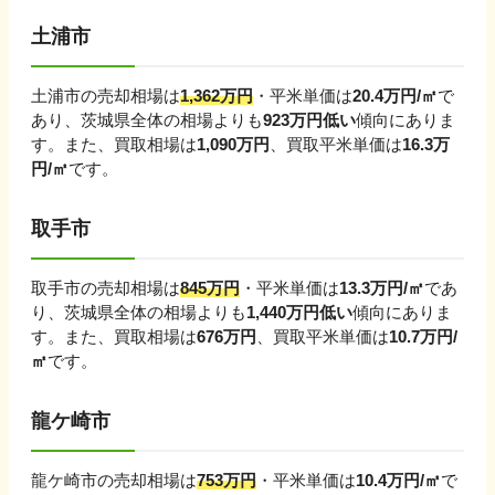
土浦市
土浦市
の売却相場は
1,362
万円
・平米単価は
20.4
万円/㎡
で
あり、
茨城県
全体の相場よりも
923
万円
低い
傾向にありま
す。
また、買取相場は
1,090
万円
、買取平米単価は
16.3
万
円/㎡
です。
取手市
取手市
の売却相場は
845
万円
・平米単価は
13.3
万円/㎡
であ
り、
茨城県
全体の相場よりも
1,440
万円
低い
傾向にありま
す。
また、買取相場は
676
万円
、買取平米単価は
10.7
万円/
㎡
です。
龍ケ崎市
龍ケ崎市
の売却相場は
753
万円
・平米単価は
10.4
万円/㎡
で