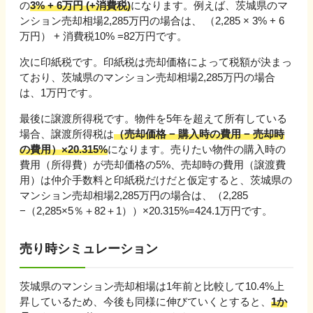
の
3% + 6万円 (+消費税)
になります。例えば、
茨城県
のマ
ンション売却相場
2,285
万円の場合は、 （
2,285
×
3
% +
6
万円
） + 消費税10% =
82
万円です。
次に印紙税です。印紙税は売却価格によって税額が決まっ
ており、
茨城県
のマンション売却相場
2,285
万円の場合
は、
1
万円です。
最後に譲渡所得税です。物件を5年を超えて所有している
場合、譲渡所得税は
（売却価格 − 購入時の費用 − 売却時
の費用）×20.315%
になります。売りたい物件の購入時の
費用（所得費）が売却価格の5%、売却時の費用（譲渡費
用）は仲介手数料と印紙税だけだと仮定すると、
茨城県
の
マンション売却相場
2,285
万円の場合は、（
2,285
−（
2,285
×5％＋
82
＋
1
））×20.315%=
424.1
万円です。
売り時シミュレーション
茨城県
のマンション売却相場は1年前と比較して
10.4%上
昇
しているため、今後も同様に伸びていくとすると、
1か