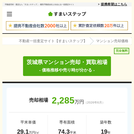
提携希望はこちら
不動産売却・査定なら「すまいステップ」- 優良不動産会社と出会える一括査定サイト
不動産一括査定サイト【すまいステップ】
マンション売却価格
完全無料
茨城県
マンション売却・買取相場
- 価格推移や売り時が分かる -
2,285
売却相場
万円
（
2026年6月
）
平米単価
専有面積
築年数
29.1
74.3
19
万円/㎡
平米
年