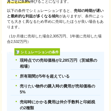
月ごとに
0.9
%
伸びる
ことになります。
以下の条件でシミュレーションすると、
売却の時期が遅い
と最終的な利益が多くなる傾向
がありますが、条件によっ
ても大きく異なるため早めに売却したほうが良い場合もあ
ります。
（1か月後に売却した場合
2,305
万円、1年後に売却した場
合
2,532
万円）
シミュレーションの条件
現時点での売却価格が
2,285
万円（
茨城県
の
相場）
所有期間が5年を超えている
売りたい物件の購入時の費用が売却価格の
5%
売却時にかかる費用は仲介手数料と印紙税
の2種類