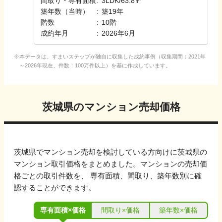
間取り・専有面積
:
3LDK
/
63.8㎡
築年数（当時）
:
築
19
年
階数
:
10
階
成約年月
:
2026年6月
本データは、すまいステップが独自に収集した成約事例（収集期間：2021年
～2026年現在、件数：100万件以上）を基に作成しています。
茨城県
のマンション売却価格
茨城県
でマンション売却を検討している方向けに
茨城県
の
マンション取引価格をまとめました。マンションの売却価
格ごとの取引件数を、 専有面積、間取り、築年数別に確
認することができます。
専有面積×価格
間取り×価格
築年数×価格