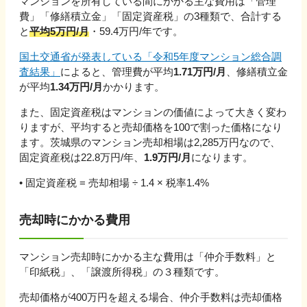
マンションを所有している間にかかる主な費用は「管理
費」「修繕積立金」「固定資産税」の3種類で、合計する
と
平均
5
万円/月
・
59.4
万円/年です。
国土交通省が発表している「令和5年度マンション総合調
査結果」
によると、管理費が平均
1.71万円/月
、修繕積立金
が平均
1.34万円/月
かかります。
また、固定資産税はマンションの価値によって大きく変わ
りますが、平均すると売却価格を100で割った価格になり
ます。
茨城県
のマンション売却相場は
2,285
万円なので、
固定資産税は
22.8
万円/年、
1.9
万円/月
になります。
• 固定資産税 = 売却相場 ÷ 1.4 × 税率1.4%
売却時にかかる費用
マンション売却時にかかる主な費用は「仲介手数料」と
「印紙税」、「譲渡所得税」の３種類です。
売却価格が
400万円を超える
場合、仲介手数料は売却価格