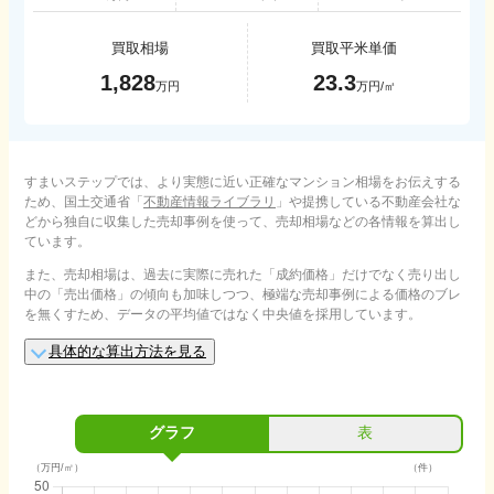
買取相場
買取平米単価
1,828
23.3
万円
万円/㎡
すまいステップでは、より実態に近い正確なマンション相場をお伝えする
ため、国土交通省「
不動産情報ライブラリ
」や提携している不動産会社な
どから独自に収集した売却事例を使って、売却相場などの各情報を算出し
ています。
また、売却相場は、過去に実際に売れた「成約価格」だけでなく売り出し
中の「売出価格」の傾向も加味しつつ、極端な売却事例による価格のブレ
を無くすため、データの平均値ではなく中央値を採用しています。
具体的な算出方法を見る
グラフ
表
（万円/㎡）
（件）