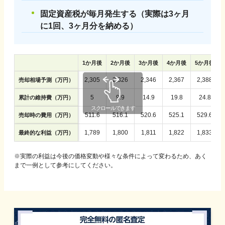
固定資産税が毎月発生する（実際は3ヶ月
に1回、3ヶ月分を納める）
1
か月後
2
か月後
3
か月後
4
か月後
5
か月後
2,305
2,326
2,346
2,367
2,388
売却相場予測（万円）
5
9.9
14.9
19.8
24.8
累計の維持費（万円）
511.6
516.1
520.6
525.1
529.6
売却時の費用（万円）
1,789
1,800
1,811
1,822
1,833
最終的な利益（万円）
※実際の利益は今後の価格変動や様々な条件によって変わるため、あく
まで一例として参考にしてください。