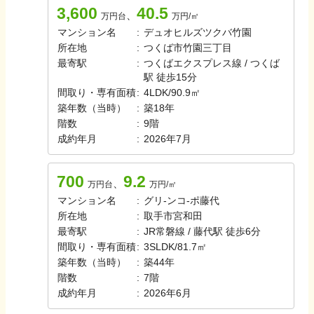
3,600
40.5
、
万円台
万円/㎡
マンション名
:
デュオヒルズツクバ竹園
所在地
:
つくば市竹園三丁目
最寄駅
:
つくばエクスプレス線 / つくば
駅 徒歩15分
間取り・専有面積
:
4LDK
/
90.9㎡
築年数（当時）
:
築
18
年
階数
:
9
階
成約年月
:
2026年7月
700
9.2
、
万円台
万円/㎡
マンション名
:
グリ-ンコ-ポ藤代
所在地
:
取手市宮和田
最寄駅
:
JR常磐線 / 藤代駅 徒歩6分
間取り・専有面積
:
3SLDK
/
81.7㎡
築年数（当時）
:
築
44
年
階数
:
7
階
成約年月
:
2026年6月