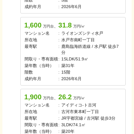
階数
:
5
階
成約年月
:
2026年6月
1,600
31.8
、
万円台
万円/㎡
マンション名
:
ライオンズシティ水戸
所在地
:
水戸市南町一丁目
最寄駅
:
鹿島臨海鉄道線 / 水戸駅 徒歩7
分
間取り・専有面積
:
1SLDK
/
51.9㎡
築年数（当時）
:
築
31
年
階数
:
15
階
成約年月
:
2026年6月
1,900
26.2
、
万円台
万円/㎡
マンション名
:
アイディコ-ト古河
所在地
:
古河市東本町一丁目
最寄駅
:
JR宇都宮線 / 古河駅 徒歩3分
間取り・専有面積
:
3LDK
/
74.1㎡
築年数（当時）
:
築
20
年