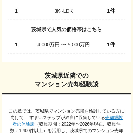
1
件
1
3K~LDK
茨城県
で人気の価格帯はこちら
1
件
1
4,000万円 〜 5,000万円
茨城県
近隣での
マンション売却経験談
この章では、
茨城県
でマンション売却を検討している方に
向けて、 すまいステップが独自に収集している
売却経験
者の体験談
（収集期間：2022年〜
2026
年現在、収集件
数：
1,400
件以上）を活用し、
茨城県
でのマンション売却