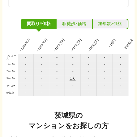
間取り×価格
駅徒歩×価格
築年数×価格
~2000万円
~3000万円
~4000万円
~5000万円
~7500万円
~1億円
それ以上
ワンルー
-
-
-
-
-
-
-
ム
-
-
-
-
-
-
-
1K~LDK
-
-
-
-
-
-
-
2K~LDK
1人
-
-
-
-
-
-
3K~LDK
-
-
-
-
-
-
-
4K~LDK
-
-
-
-
-
-
-
5K以上
茨城県
の
マンションをお探しの方