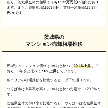
あり、
茨城県
全体の相場よりも
1,532
万円
低い
傾向にあり
ます。
また、買取相場は
603
万円
、買取平米単価は
8.3
万
円/㎡
です。
茨城県
の
マンション売却相場推移
茨城県
のマンション価格は1年前と比べて
10.4%上昇
して
おり、3年前と比べて
7.6%上昇
しています。
各エリアの相場推移を比較すると、以下の通りです。
つくば市
は上昇率が高く、1年前と比べた場合、
+20.9%
で
す。
茨城県
全体の伸び率と比較すると、
つくば市
は
茨城県
全体