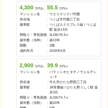
4,300
55.5
、
万円台
万円/㎡
マンション名
:
ウエリスツクバ竹園
所在地
:
つくば市竹園三丁目
最寄駅
:
つくばエクスプレス線 / つくば
駅 徒歩13分
間取り・専有面積
:
3LDK
/
78.9㎡
築年数（当時）
:
築
10
年
階数
:
2
階
成約年月
:
2026年6月
2,900
39.9
、
万円台
万円/㎡
マンション名
:
パラッシオヒタチノヴェルデシ
ェ-ナ
所在地
:
牛久市ひたち野西三丁目
最寄駅
:
JR常磐線 / ひたち野うしく駅 徒
歩3分
間取り・専有面積
:
2LDK
/
74.7㎡
築年数（当時）
:
築
20
年