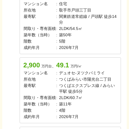
マンション名
:
住宅
所在地
:
取手市戸頭三丁目
最寄駅
:
関東鉄道常総線 / 戸頭駅 徒歩14
分
間取り・専有面積
:
2LDK
/
54.5㎡
築年数（当時）
:
築
50
年
階数
:
5
階
成約年月
:
2026年7月
2,900
49.1
、
万円台
万円/㎡
マンション名
:
デュオセ-ヌツクバミライ
所在地
:
つくばみらい市陽光台二丁目
最寄駅
:
つくばエクスプレス線 / みらい
平駅 徒歩5分
間取り・専有面積
:
2LDK
/
60.7㎡
築年数（当時）
:
築
11
年
階数
:
4
階
成約年月
:
2026年7月