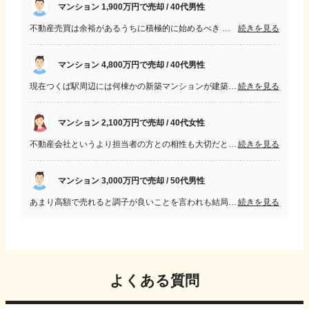
マンション 1,900万円で売却 / 40代男性
不動産売買は余裕があるうちに積極的に始めるべき 相手の考えもコロコロ変わるし金額が大きいから手続きに時間も知識も必要 相当の余裕がないなら不動産投資は不可
続きを見る
マンション 4,800万円で売却 / 40代男性
現在つくば駅周辺には何棟かの新築マンションが建築中であり、駅近のマンションはこれからも需要があると思う。 特に高齢になる方が、今までは郊外でも車があれば不便を感じなかったが、車を手放した後の生活を考えると駅近マンションは魅力で、今後の超高齢化を考えると、しばらくはマンション需要は落ちないのかと思います。
続きを見る
マンション 2,100万円で売却 / 40代女性
不動産会社というより担当者の方との相性も大切だと思います。査定額が高いよりも、信頼できる方に任せるのが納得できる売却への近道だと感じました。
続きを見る
マンション 3,000万円で売却 / 50代男性
あまり高額で売れると調子が良いことを言われも結局時間がかかるだけでなかなか契約できない販売員いるので注意した方が良い。実績が何より信用できると思うので気を付けて下さい。
続きを見る
よくある質問