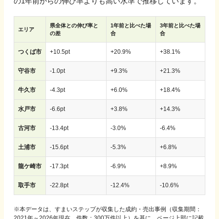
の1年前からの伸び率よりも高い水準で推移しています。
県全体との伸び率と
1年前と比べた場
3年前と比べた場
エリア
の差
合
合
つくば市
+
10.5
pt
+
20.9
%
+
38.1
%
守谷市
-
1.0
pt
+
9.3
%
+
21.3
%
牛久市
-
4.3
pt
+
6.0
%
+
18.4
%
水戸市
-
6.6
pt
+
3.8
%
+
14.3
%
古河市
-
13.4
pt
-
3.0
%
-
6.4
%
土浦市
-
15.6
pt
-
5.3
%
+
6.8
%
龍ケ崎市
-
17.3
pt
-
6.9
%
+
8.9
%
取手市
-
22.8
pt
-
12.4
%
-
10.6
%
※
本データは、すまいステップが収集した成約・売出事例（収集期間：
2021年～2026年現在、件数：300万件以上）を基に、ページ上部に記載