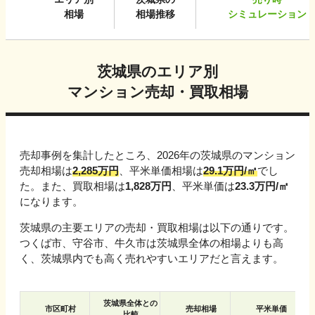
相場
相場推移
シミュレーション
茨城県
のエリア別
マンション売却・買取相場
売却事例を集計したところ、
2026
年の
茨城県
のマンション
売却相場は
2,285
万円
、平米単価相場は
29.1
万円/㎡
でし
た。また、買取相場は
1,828
万円
、平米単価は
23.3
万円/㎡
になります。
茨城県
の主要エリアの売却・買取相場は以下の通りです。
つくば市、守谷市、牛久市
は
茨城県
全体の相場よりも高
く、
茨城県
内でも高く売れやすいエリアだと言えます。
茨城県
全体との
市区町村
売却相場
平米単価
比較