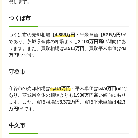
説します。
つくば市
つくば市
の売却相場は
4,388
万円
・平米単価は
52.5
万円/㎡
であり、
茨城県
全体の相場よりも
2,104
万円
高い
傾向にあ
ります。
また、買取相場は
3,511
万円
、買取平米単価は
42
万円/㎡
です。
守谷市
守谷市
の売却相場は
4,214
万円
・平米単価は
52.9
万円/㎡
で
あり、
茨城県
全体の相場よりも
1,930
万円
高い
傾向にあり
ます。
また、買取相場は
3,372
万円
、買取平米単価は
42.3
万円/㎡
です。
牛久市