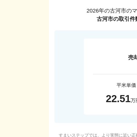
2026
年の
古河市
の
古河市
の取引件
売
平米単価
22.51
万
すまいステップでは、より実態に近い正