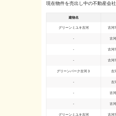
現在物件を売出し中の不動産会社
建物名
グリーンミユキ古河
古河
-
古
-
古河
-
古河
グリーンパーク古河３
古
-
古
-
古
-
古
グリーンミユキ古河
古河