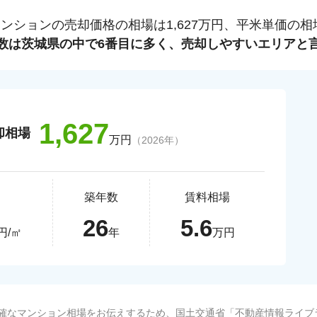
マンションの売却価格の相場は
1,627
万円、平米単価の相
数は
茨城県
の中で
6
番目に多く、売却しやすいエリアと
1,627
却相場
万円
（
2026
年）
築年数
賃料相場
26
5.6
円/㎡
年
万円
確なマンション相場をお伝えするため、国土交通省「
不動産情報ライブ