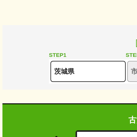
STEP1
STE
古