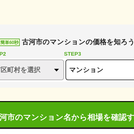
古河市
の
マンションの価格を知ろ
簡単60秒
P2
STEP3
河市のマンション名から
相場を確認