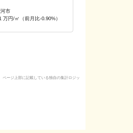
古河市
51 万円/㎡（前月比-0.90%）
基に、ページ上部に記載している独自の集計ロジッ