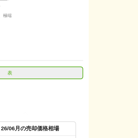
。
、極端
表
26/06
月の売却価格相場