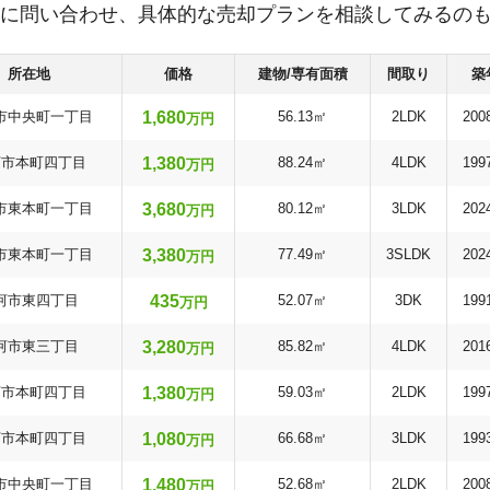
に問い合わせ、具体的な売却プランを相談してみるの
所在地
価格
建物/専有面積
間取り
築
1,680
市中央町一丁目
56.13㎡
2LDK
200
万円
1,380
河市本町四丁目
88.24㎡
4LDK
199
万円
3,680
市東本町一丁目
80.12㎡
3LDK
202
万円
3,380
市東本町一丁目
77.49㎡
3SLDK
202
万円
435
河市東四丁目
52.07㎡
3DK
199
万円
3,280
河市東三丁目
85.82㎡
4LDK
201
万円
1,380
河市本町四丁目
59.03㎡
2LDK
199
万円
1,080
河市本町四丁目
66.68㎡
3LDK
199
万円
1,480
市中央町一丁目
52.68㎡
2LDK
200
万円