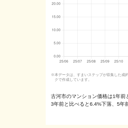
本データは、すまいステップが収集した成約・
クで作成しています。
古河市
のマンション価格は1年前
3年前と比べると
6.4%下落
、
5年