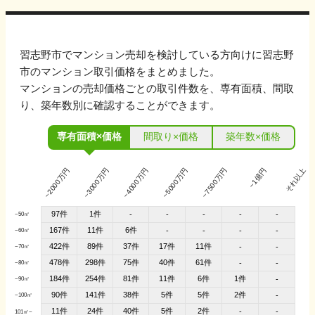
習志野市
でマンション売却を検討している方向けに
習志野
市
のマンション取引価格をまとめました。
マンションの売却価格ごとの取引件数を、専有面積、間取
り、築年数別に確認することができます。
専有面積×価格
間取り×価格
築年数×価格
~2000万円
~3000万円
~4000万円
~5000万円
~7500万円
~1億円
それ以上
97件
1件
-
-
-
-
-
~50㎡
167件
11件
6件
-
-
-
-
~60㎡
422件
89件
37件
17件
11件
-
-
~70㎡
478件
298件
75件
40件
61件
-
-
~80㎡
184件
254件
81件
11件
6件
1件
-
~90㎡
90件
141件
38件
5件
5件
2件
-
~100㎡
11件
24件
40件
5件
2件
-
-
101㎡~