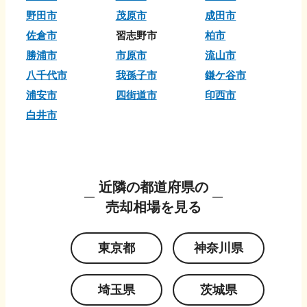
野田市
茂原市
成田市
佐倉市
習志野市
柏市
勝浦市
市原市
流山市
八千代市
我孫子市
鎌ケ谷市
浦安市
四街道市
印西市
白井市
近隣の都道府県の
売却相場を見る
東京都
神奈川県
埼玉県
茨城県