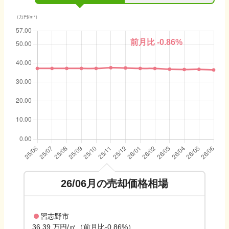
（万円/m²）
前月比
-0.86
%
26/06
月の売却価格相場
習志野市
36.39 万円/㎡（前月比-0.86%）