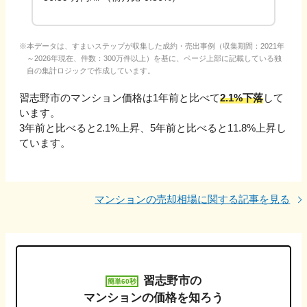
本データは、すまいステップが収集した成約・売出事例（収集期間：2021年
～2026年現在、件数：300万件以上）を基に、ページ上部に記載している独
自の集計ロジックで作成しています。
習志野市
のマンション価格は1年前と比べて
2.1%下落
して
います。
3年前と比べると
2.1%上昇
、
5年前と比べると
11.8%上昇
し
ています。
マンションの売却相場に関する記事を見る
習志野市
の
簡単60秒
マンションの価格を知ろう