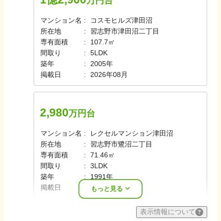
万円台
マンション名
コスモヒルズ津田沼
所在地
習志野市津田沼二丁目
専有面積
107.7㎡
間取り
5LDK
築年
2005年
掲載日
2026年08月
2,980
万円台
マンション名
レクセルマンション津田沼
所在地
習志野市鷺沼二丁目
専有面積
71.46㎡
間取り
3LDK
築年
1991年
掲載日
2026年08月
もっと見る
表示情報について