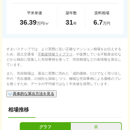
平米単価
築年数
賃料相場
36.39
31
6.7
万円/㎡
年
万円
すまいステップでは、より実態に近い正確なマンション相場をお伝えする
ため、国土交通省「
不動産情報ライブラリ
」や提携している不動産会社な
どから独自に収集した売却事例を使って、売却相場などの各情報を算出し
ています。
また、売却相場は、過去に実際に売れた「成約価格」だけでなく売り出し
中の「売出価格」の傾向も加味しつつ、極端な売却事例による価格のブレ
を無くすため、データの平均値ではなく中央値を採用しています。
具体的な算出方法を見る
相場推移
グラフ
表