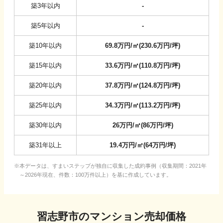
築3年以内
-
築5年以内
-
築10年以内
69.8
万円/㎡
(
230.6
万円/坪
)
築15年以内
33.6
万円/㎡
(
110.8
万円/坪
)
築20年以内
37.8
万円/㎡
(
124.8
万円/坪
)
築25年以内
34.3
万円/㎡
(
113.2
万円/坪
)
築30年以内
26
万円/㎡
(
86
万円/坪
)
築31年以上
19.4
万円/㎡
(
64
万円/坪
)
本データは、すまいステップが独自に収集した成約事例（収集期間：2021年
～2026年現在、件数：100万件以上）を基に作成しています。
習志野市
のマンション売却価格