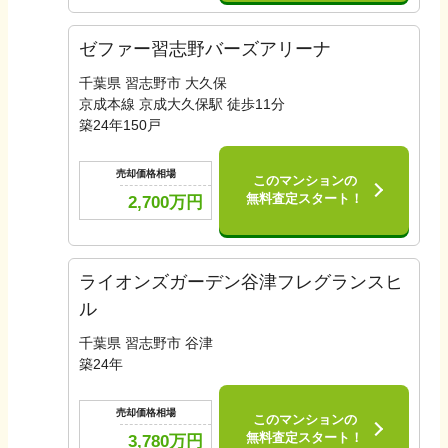
ゼファー習志野バーズアリーナ
千葉県 習志野市 大久保
京成本線 京成大久保駅 徒歩11分
築
24
年
150
戸
売却価格相場
このマンションの
無料査定スタート！
2,700
万円
ライオンズガーデン谷津フレグランスヒ
ル
千葉県 習志野市 谷津
築
24
年
売却価格相場
このマンションの
無料査定スタート！
3,780
万円