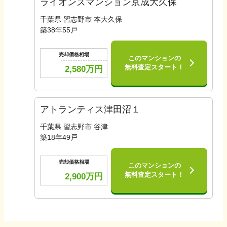
ライオンズマンション京成大久保
千葉県 習志野市 本大久保
築
38
年
55
戸
売却価格相場
このマンションの
無料査定スタート！
2,580
万円
アトランティス津田沼１
千葉県 習志野市 谷津
築
18
年
49
戸
売却価格相場
このマンションの
無料査定スタート！
2,900
万円