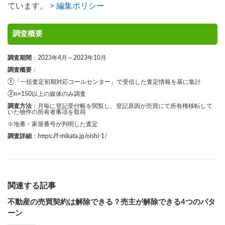
ています。
> 編集ポリシー
調査概要
調査期間
：2023年4月～2023年10月
調査概要
：
①「一括査定初期対応コールセンター」で受信した査定情報を基に集計
②n=150以上の媒体のみ調査
調査方法
：月毎に登記受付帳を閲覧し、登記原因が売買にて所有権移転して
いた物件の所有者事項を取得
※地番・家屋番号が判明した査定
調査詳細
：
https://f-mikata.jp/oishi-1/
関連する記事
不動産の売買契約は解除できる？売主が解除できる4つのパタ
ーン