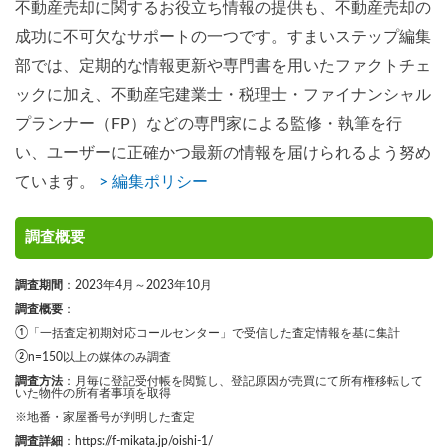
不動産売却に関するお役立ち情報の提供も、不動産売却の
成功に不可欠なサポートの一つです。すまいステップ編集
部では、定期的な情報更新や専門書を用いたファクトチェ
ックに加え、不動産宅建業士・税理士・ファイナンシャル
プランナー（FP）などの専門家による監修・執筆を行
い、ユーザーに正確かつ最新の情報を届けられるよう努め
ています。
> 編集ポリシー
調査概要
調査期間
：2023年4月～2023年10月
調査概要
：
①「一括査定初期対応コールセンター」で受信した査定情報を基に集計
②n=150以上の媒体のみ調査
調査方法
：月毎に登記受付帳を閲覧し、登記原因が売買にて所有権移転して
いた物件の所有者事項を取得
※地番・家屋番号が判明した査定
調査詳細
：
https://f-mikata.jp/oishi-1/