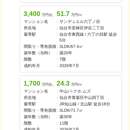
3,400
51.7
、
万円台
万円/㎡
マンション名
:
サンデュエル六丁ノ目
所在地
:
仙台市若林区伊在二丁目
最寄駅
:
仙台市東西線 / 六丁の目駅 徒歩
5分
間取り・専有面積
:
3LDK
/
67.4㎡
築年数（当時）
:
築
20
年
階数
:
7
階
成約年月
:
2026年7月
1,700
24.3
、
万円台
万円/㎡
マンション名
:
中山パ-クホ-ムズ
所在地
:
仙台市青葉区中山四丁目
最寄駅
:
JR仙山線 / 北山駅 徒歩18分
間取り・専有面積
:
3LDK
/
71.7㎡
築年数（当時）
:
築
30
年
階数
:
11
階
成約年月
:
2026年7月