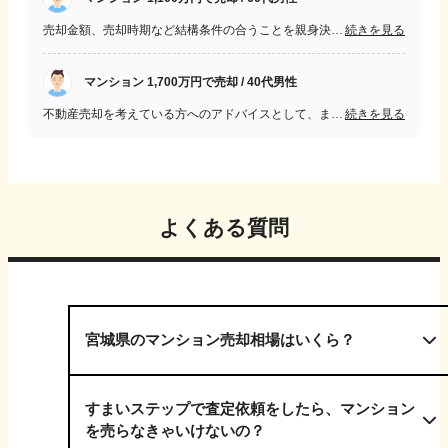
売却金額、売却時期など結構条件の合うことを親身決断できるよう相談にのっていただける人を選択するよう選ぶことが重要、あまり妥協して決めない事が重要
続きを見る
マンション 1,700万円で売却 / 40代男性
不動産売却を考えている方へのアドバイスとして、まずは複数の不動産会社に相談して、それぞれの提案や売却価格を比較することをおすすめします。また、売却にかかる費用や手数料、税金などについても、事前にしっかりと調べておくことが大切です。さらに、物件の状態や地域の市場動向についても理解しておくことで、適切な価格設定ができ、円滑な取引につながると思います。最後に、不動産会社選びは信頼できる会社を選ぶことが大切です。担当者との相性やコミュニケーションなど、自分にとって適切な不動産会社を選ぶことで、スムーズな取引ができると思います。
続きを見る
よくある質問
宮城県のマンション売却相場はいくら？
すまいステップで査定依頼をしたら、マンション
を売らなきゃいけないの？