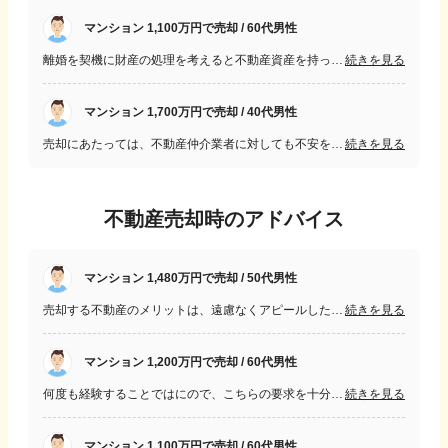
マンション 1,100万円で売却 / 60代男性
離婚を契機に財産の処理を考えると不動産資産を持っている必要性を感じなくなった事が第一要因である。子供たちも独立しているため家を持っている必要も無く将来は老人ホームを終の住処に考えた
続きを見る
マンション 1,700万円で売却 / 40代男性
売却にあたっては、不動産仲介業者に対しても不安を感じていました。適切な業者選定や査定価格の妥当性、契約内容の理解などに懸念がありました。しかし、複数の業者に相談し、実績や信頼性の高い業者を選ぶことで安心して売却を進めることができました。
続きを見る
不動産売却時のアドバイス
マンション 1,480万円で売却 / 50代男性
売却する不動産のメリットは、遠慮なくアピールした方が良いです。住んでいたから分かるメリットや魅力は、売却時のセールスポイントになります。私の物件は立地場所と圧倒的な景色の良さでした。私の撮った写真をＨＰに掲載して頂きました。
続きを見る
マンション 1,200万円で売却 / 60代男性
何度も経験することではにので、こちらの要求を十分説明し、お互い納得した状況で進めてもらいたいと思います。誤解かあると取り返しまでに時間がかかると思います。
続きを見る
マンション 1,100万円で売却 / 60代男性