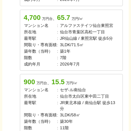
4,700
65.7
、
万円台
万円/㎡
マンション名
:
アルファステイツ仙台東照宮
所在地
:
仙台市青葉区高松一丁目
最寄駅
:
JR仙山線 / 東照宮駅 徒歩5分
間取り・専有面積
:
3LDK
/
71.5㎡
築年数（当時）
:
築
1
年
階数
:
7
階
成約年月
:
2026年7月
900
15.5
、
万円台
万円/㎡
マンション名
:
セザ-ル南仙台
所在地
:
仙台市太白区東中田二丁目
最寄駅
:
JR東北本線 / 南仙台駅 徒歩13
分
間取り・専有面積
:
3LDK
/
58㎡
築年数（当時）
:
築
30
年
階数
:
11
階