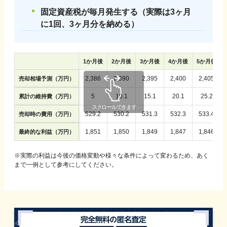
固定資産税が毎月発生する（実際は3ヶ月
に1回、3ヶ月分を納める）
1
か月後
2
か月後
3
か月後
4
か月後
5
か月後
2,386
2,390
2,395
2,400
2,405
売却相場予測（万円）
5
10.1
15.1
20.1
25.2
累計の維持費（万円）
529.2
530.2
531.3
532.3
533.4
売却時の費用（万円）
1,851
1,850
1,849
1,847
1,846
最終的な利益（万円）
※実際の利益は今後の価格変動や様々な条件によって変わるため、あく
まで一例として参考にしてください。