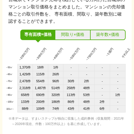
マンション取引価格をまとめました。マンションの売却価
格ごとの取引件数を、 専有面積、間取り、築年数別に確
認することができます。
専有面積×価格
間取り×価格
築年数×価格
~2000万円
~3000万円
~4000万円
~5000万円
~7500万円
~1億円
それ以上
1,370件
18件
1件
-
-
-
-
~50㎡
1,429件
115件
26件
-
-
-
-
~60㎡
2,478件
554件
96件
30件
2件
-
-
~70㎡
2,318件
1,487件
514件
258件
48件
-
-
~80㎡
658件
690件
320件
113件
53件
1件
-
~90㎡
133件
200件
186件
86件
48件
2件
-
~100㎡
88件
109件
74件
43件
41件
6件
-
101㎡~
本データは、すまいステップが独自に収集した成約事例（収集期間：2021年
～2026年現在、件数：100万件以上）を基に作成しています。