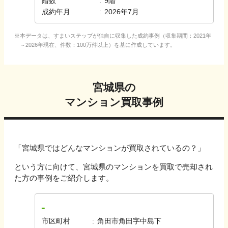
階数
:
9
階
成約年月
:
2026年7月
本データは、すまいステップが独自に収集した成約事例（収集期間：2021年
～2026年現在、件数：100万件以上）を基に作成しています。
宮城県
の
マンション買取事例
「
宮城県
ではどんなマンションが買取されているの？」
という方に向けて、
宮城県
のマンションを買取で売却され
た方の事例をご紹介します。
-
市区町村
:
角田市角田字中島下