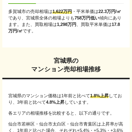
多賀城市
の売却相場は
1,622
万円
・平米単価は
22.3
万円/㎡
であり、
宮城県
全体の相場よりも
758
万円
低い
傾向にあり
ます。
また、買取相場は
1,298
万円
、買取平米単価は
17.8
万円/㎡
です。
宮城県
の
マンション売却相場推移
宮城県
のマンション価格は1年前と比べて
1.8%上昇
してお
り、3年前と比べて
4.8%上昇
しています。
各エリアの相場推移を比較すると、以下の通りです。
仙台市若林区・仙台市太白区・仙台市青葉区
は上昇率が高
く、1年前と比べた場合、
それぞれ
+5.4%・+5.3%・+3.6%