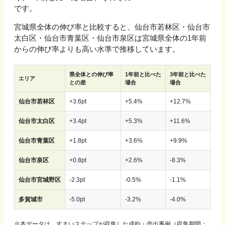
です。
宮城県
全体の伸び率と比較すると、
仙台市若林区・仙台市
太白区・仙台市青葉区・仙台市泉区
は
宮城県
全体の1年前
からの伸び率よりも高い水準で推移しています。
県全体との伸び率
1年前と比べた
3年前と比べた
エリア
との差
場合
場合
仙台市若林区
+
3.6
pt
+
5.4
%
+
12.7
%
仙台市太白区
+
3.4
pt
+
5.3
%
+
11.6
%
仙台市青葉区
+
1.8
pt
+
3.6
%
+
9.9
%
仙台市泉区
+
0.8
pt
+
2.6
%
-
8.3
%
仙台市宮城野区
-
2.3
pt
-
0.5
%
-
1.1
%
多賀城市
-
5.0
pt
-
3.2
%
-
4.0
%
※
本データは、すまいステップが収集した成約・売出事例（収集期間：