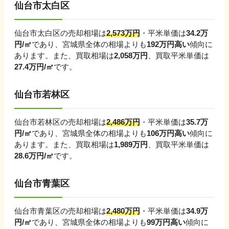
仙台市太白区
仙台市太白区
の売却相場は
2,573
万円
・平米単価は
34.2
万
円/㎡
であり、
宮城県
全体の相場よりも
192
万円
高い
傾向に
あります。
また、買取相場は
2,058
万円
、買取平米単価は
27.4
万円/㎡
です。
仙台市若林区
仙台市若林区
の売却相場は
2,486
万円
・平米単価は
35.7
万
円/㎡
であり、
宮城県
全体の相場よりも
106
万円
高い
傾向に
あります。
また、買取相場は
1,989
万円
、買取平米単価は
28.6
万円/㎡
です。
仙台市青葉区
仙台市青葉区
の売却相場は
2,480
万円
・平米単価は
34.9
万
円/㎡
であり、
宮城県
全体の相場よりも
99
万円
高い
傾向に