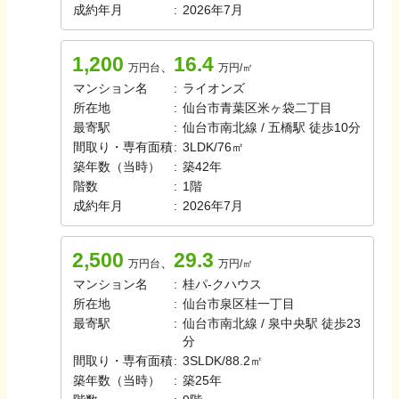
成約年月
:
2026年7月
1,200
16.4
、
万円台
万円/㎡
マンション名
:
ライオンズ
所在地
:
仙台市青葉区米ヶ袋二丁目
最寄駅
:
仙台市南北線 / 五橋駅 徒歩10分
間取り・専有面積
:
3LDK
/
76㎡
築年数（当時）
:
築
42
年
階数
:
1
階
成約年月
:
2026年7月
2,500
29.3
、
万円台
万円/㎡
マンション名
:
桂パ-クハウス
所在地
:
仙台市泉区桂一丁目
最寄駅
:
仙台市南北線 / 泉中央駅 徒歩23
分
間取り・専有面積
:
3SLDK
/
88.2㎡
築年数（当時）
:
築
25
年