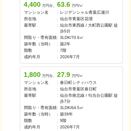
4,400
63.6
、
万円台
万円/㎡
マンション名
:
レジデンシャル青葉広瀬川
所在地
:
仙台市青葉区花壇
最寄駅
:
仙台市東西線 / 大町西公園駅 徒
歩5分
間取り・専有面積
:
3LDK
/
70.6㎡
築年数（当時）
:
築
2
年
階数
:
7
階
成約年月
:
2026年7月
1,800
27.9
、
万円台
万円/㎡
マンション名
:
春日町シティハウス
所在地
:
仙台市青葉区春日町
最寄駅
:
仙台市南北線 / 勾当台公園駅 徒
歩7分
間取り・専有面積
:
3LDK
/
64.5㎡
築年数（当時）
:
築
39
年
階数
:
9
階
成約年月
:
2026年7月