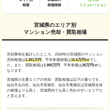
相場
相場推移
シミュレーション
宮城県
のエリア別
マンション売却・買取相場
売却事例を集計したところ、
2026
年の
宮城県
のマンション
売却相場は
2,381
万円
、平米単価相場は
32.6
万円/㎡
でし
た。また、買取相場は
1,905
万円
、平米単価は
26
万円/㎡
に
なります。
宮城県
の主要エリアの売却・買取相場は以下の通りです。
仙台市太白区、仙台市若林区、仙台市青葉区
は
宮城県
全体
の相場よりも高く、
宮城県
内でも高く売れやすいエリアだ
と言えます。