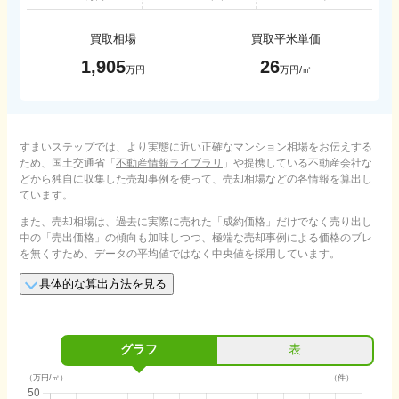
買取相場
買取平米単価
1,905
26
万円
万円/㎡
すまいステップでは、より実態に近い正確なマンション相場をお伝えする
ため、国土交通省「
不動産情報ライブラリ
」や提携している不動産会社な
どから独自に収集した売却事例を使って、売却相場などの各情報を算出し
ています。
また、売却相場は、過去に実際に売れた「成約価格」だけでなく売り出し
中の「売出価格」の傾向も加味しつつ、極端な売却事例による価格のブレ
を無くすため、データの平均値ではなく中央値を採用しています。
具体的な算出方法を見る
グラフ
表
（万円/㎡）
（件）