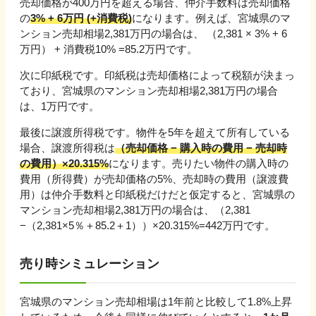
売却価格が
400万円を超える
場合、仲介手数料は売却価格
の
3% + 6万円 (+消費税)
になります。例えば、
宮城県
のマ
ンション売却相場
2,381
万円の場合は、 （
2,381
×
3
% +
6
万円
） + 消費税10% =
85.2
万円です。
次に印紙税です。印紙税は売却価格によって税額が決まっ
ており、
宮城県
のマンション売却相場
2,381
万円の場合
は、
1
万円です。
最後に譲渡所得税です。物件を5年を超えて所有している
場合、譲渡所得税は
（売却価格 − 購入時の費用 − 売却時
の費用）×20.315%
になります。売りたい物件の購入時の
費用（所得費）が売却価格の5%、売却時の費用（譲渡費
用）は仲介手数料と印紙税だけだと仮定すると、
宮城県
の
マンション売却相場
2,381
万円の場合は、（
2,381
−（
2,381
×5％＋
85.2
＋
1
））×20.315%=
442
万円です。
売り時シミュレーション
宮城県
のマンション売却相場は1年前と比較して
1.8%上昇