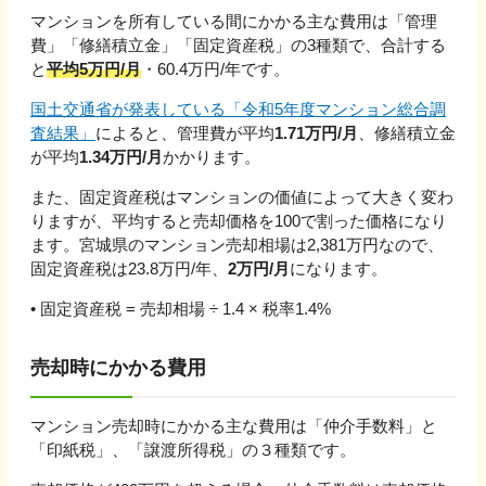
マンションを所有している間にかかる主な費用は「管理
費」「修繕積立金」「固定資産税」の3種類で、合計する
と
平均
5
万円/月
・
60.4
万円/年です。
国土交通省が発表している「令和5年度マンション総合調
査結果」
によると、管理費が平均
1.71万円/月
、修繕積立金
が平均
1.34万円/月
かかります。
また、固定資産税はマンションの価値によって大きく変わ
りますが、平均すると売却価格を100で割った価格になり
ます。
宮城県
のマンション売却相場は
2,381
万円なので、
固定資産税は
23.8
万円/年、
2
万円/月
になります。
• 固定資産税 = 売却相場 ÷ 1.4 × 税率1.4%
売却時にかかる費用
マンション売却時にかかる主な費用は「仲介手数料」と
「印紙税」、「譲渡所得税」の３種類です。