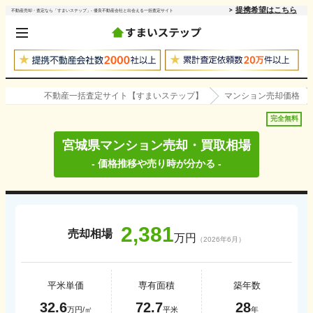
提携希望はこちら
不動産売却・査定なら「すまいステップ」- 優良不動産会社と出会える一括査定サイト
不動産一括査定サイト【すまいステップ】
マンション売却価格
完全無料
宮城県
マンション売却・買取相場
- 価格推移や売り時が分かる -
2,381
売却相場
万円
（
2026年6月
）
平米単価
専有面積
築年数
32.6
72.7
28
万円/㎡
平米
年