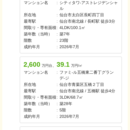
マンション名
:
シティタワ-アストレジデンシャ
ル
所在地
:
仙台市太白区長町四丁目
最寄駅
:
仙台市南北線 / 長町駅 徒歩3分
間取り・専有面積
:
4LDK
/
100.1㎡
築年数（当時）
:
築
7
年
階数
:
23
階
成約年月
:
2026年7月
2,600
39.1
、
万円台
万円/㎡
マンション名
:
ファミ-ル五橋東二番丁グラン
デ-ジ
所在地
:
仙台市青葉区五橋２丁目
最寄駅
:
仙台市南北線 / 五橋駅 徒歩4分
間取り・専有面積
:
3LDK
/
68.7㎡
築年数（当時）
:
築
28
年
階数
:
5
階
成約年月
:
2026年7月