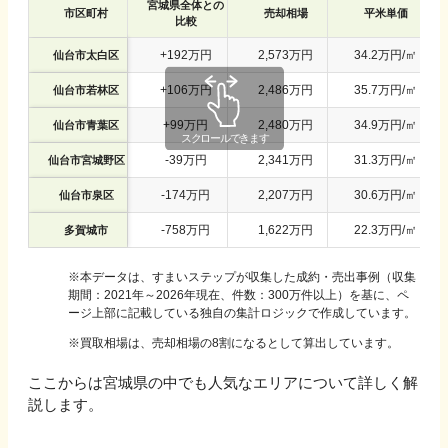
宮城県
全体との
市区町村
売却相場
平米単価
比較
+
192
万円
2,573
万円
34.2
万円/㎡
仙台市太白区
+
106
万円
2,486
万円
35.7
万円/㎡
仙台市若林区
+
99
万円
2,480
万円
34.9
万円/㎡
仙台市青葉区
-
39
万円
2,341
万円
31.3
万円/㎡
仙台市宮城野区
-
174
万円
2,207
万円
30.6
万円/㎡
仙台市泉区
-
758
万円
1,622
万円
22.3
万円/㎡
多賀城市
※
本データは、すまいステップが収集した成約・売出事例（収集
期間：2021年～2026年現在、件数：300万件以上）を基に、ペ
ージ上部に記載している独自の集計ロジックで作成しています。
※買取相場は、売却相場の8割になるとして算出しています。
ここからは
宮城県
の中でも人気なエリアについて詳しく解
説します。