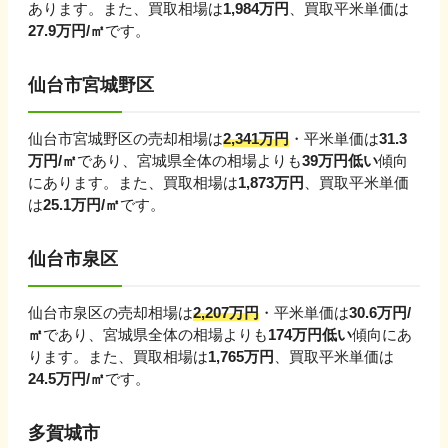
あります。
また、買取相場は
1,984
万円
、買取平米単価は
27.9
万円/㎡
です。
仙台市宮城野区
仙台市宮城野区
の売却相場は
2,341
万円
・平米単価は
31.3
万円/㎡
であり、
宮城県
全体の相場よりも
39
万円
低い
傾向
にあります。
また、買取相場は
1,873
万円
、買取平米単価
は
25.1
万円/㎡
です。
仙台市泉区
仙台市泉区
の売却相場は
2,207
万円
・平米単価は
30.6
万円/
㎡
であり、
宮城県
全体の相場よりも
174
万円
低い
傾向にあ
ります。
また、買取相場は
1,765
万円
、買取平米単価は
24.5
万円/㎡
です。
多賀城市