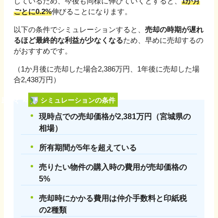
しているため、今後も同様に伸びていくとすると、
1か月
ごとに
0.2
%
伸びる
ことになります。
以下の条件でシミュレーションすると、
売却の時期が遅れ
るほど最終的な利益が少なくなる
ため、早めに売却するの
がおすすめです。
（1か月後に売却した場合
2,386
万円、1年後に売却した場
合
2,438
万円）
シミュレーションの条件
現時点での売却価格が
2,381
万円（
宮城県
の
相場）
所有期間が5年を超えている
売りたい物件の購入時の費用が売却価格の
5%
売却時にかかる費用は仲介手数料と印紙税
の2種類