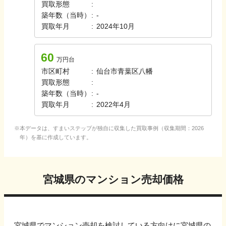
買取形態
:
築年数（当時）
:
-
買取年月
:
2024年10月
60
万円台
市区町村
:
仙台市青葉区八幡
買取形態
:
築年数（当時）
:
-
買取年月
:
2022年4月
本データは、すまいステップが独自に収集した買取事例（収集期間：
2026
年）を基に作成しています。
宮城県
のマンション売却価格
宮城県
でマンション売却を検討している方向けに
宮城県
の