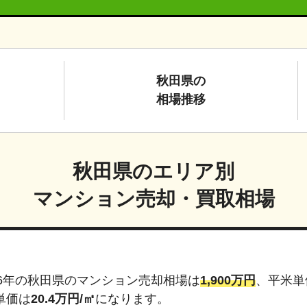
秋田県
の
相場推移
秋田県
のエリア別
マンション売却・買取相場
6
年の
秋田県
のマンション売却相場は
1,900
万円
、平米単
単価は
20.4
万円/㎡
になります。