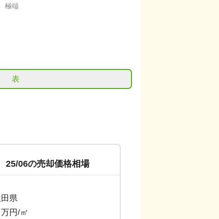
、極端
表
25/06
の売却価格相場
秋田県
6 万円/㎡