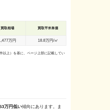
買取相場
買取平米単価
1,477
万円
18.8
万円/㎡
0万件以上）を基に、ページ上部に記載してい
53
万円
低い
傾向にあります。
ま