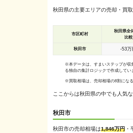
秋田県
の主要エリアの売却・買取
秋田県
全
市区町村
比較
秋田市
-
53
万
※
本データは、すまいステップが収集
る独自の集計ロジックで作成してい
※買取相場は、売却相場の8割にな
ここからは
秋田県
の中でも人気な
秋田市
秋田市
の売却相場は
1,846
万円
・