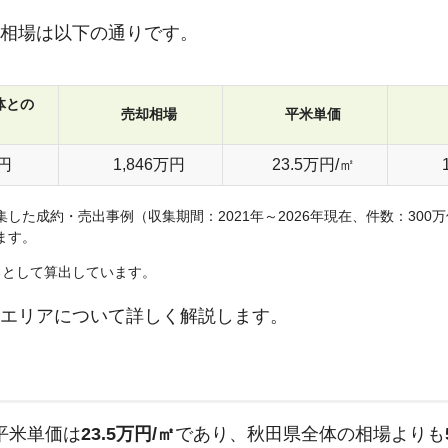
相場は以下の通りです。
体との
売却相場
平米単価
円
1,846
万円
23.5
万円/㎡
した成約・売出事例（収集期間：2021年～2026年現在、件数：30
ます。
るとして算出しています。
エリアについて詳しく解説します。
平米単価は
23.5
万円/㎡
であり、
秋田県
全体の相場よりも