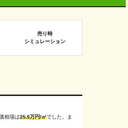
売り時
シミュレーション
価相場は
25.5
万円/㎡
でした。ま