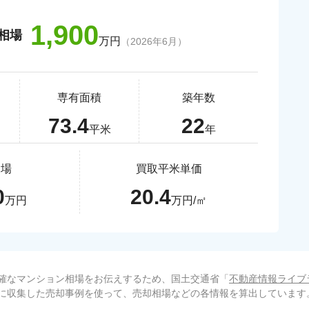
1,900
相場
万円
（
2026年6月
）
専有面積
築年数
73.4
22
平米
年
相場
買取平米単価
0
20.4
万円
万円/㎡
確なマンション相場をお伝えするため、国土交通省「
不動産情報ライブ
に収集した売却事例を使って、売却相場などの各情報を算出しています