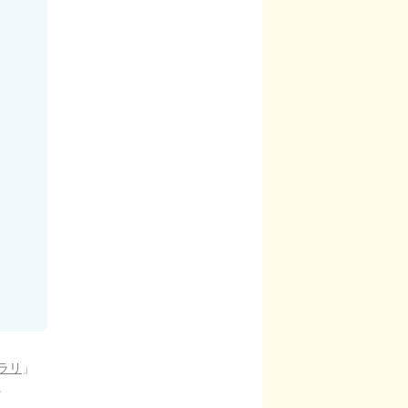
ラリ
」
。