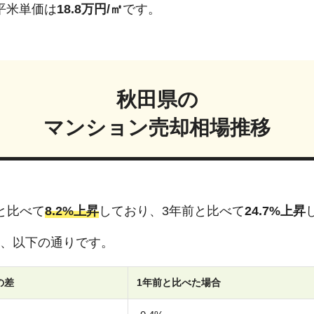
平米単価は
18.8
万円/㎡
です。
秋田県
の
マンション売却相場推移
と比べて
8.2%上昇
しており、3年前と比べて
24.7%上昇
、以下の通りです。
の差
1年前と比べた場合