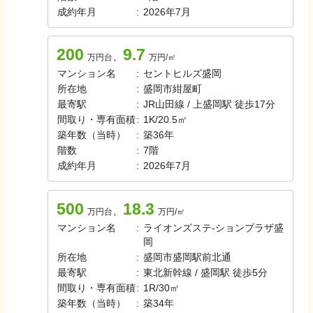
成約年月
:
2026年7月
200
9.7
、
万円台
万円/㎡
マンション名
:
セントヒルズ盛岡
所在地
:
盛岡市紺屋町
最寄駅
:
JR山田線 / 上盛岡駅 徒歩17分
間取り・専有面積
:
1K
/
20.5㎡
築年数（当時）
:
築
36
年
階数
:
7
階
成約年月
:
2026年7月
500
18.3
、
万円台
万円/㎡
マンション名
:
ライオンズステ-ションプラザ盛
岡
所在地
:
盛岡市盛岡駅前北通
最寄駅
:
東北新幹線 / 盛岡駅 徒歩5分
間取り・専有面積
:
1R
/
30㎡
築年数（当時）
:
築
34
年