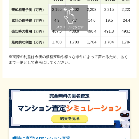
2,195
2,202
2,208
2,215
2,222
売却相場予測（万円）
4.9
9.7
14.6
19.5
24.4
累計の維持費（万円）
487.5
488.9
490.4
491.8
493.2
売却時の費用（万円）
1,703
1,703
1,704
1,704
1,704
最終的な利益（万円）
※実際の利益は今後の価格変動や様々な条件によって変わるため、あく
まで一例として参考にしてください。
瞬時に査定!AIマンション査定