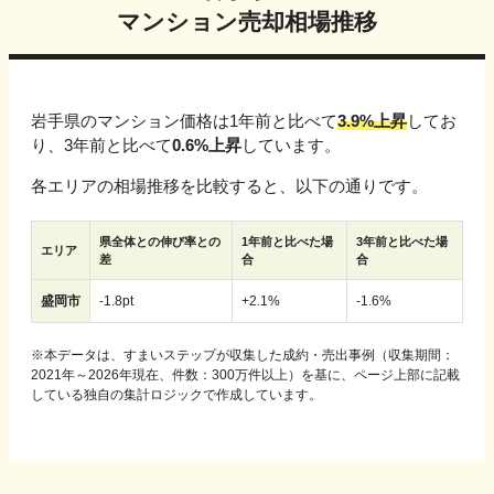
マンション売却相場推移
岩手県
のマンション価格は1年前と比べて
3.9%上昇
してお
り、3年前と比べて
0.6%上昇
しています。
各エリアの相場推移を比較すると、以下の通りです。
県全体との伸び率との
1年前と比べた場
3年前と比べた場
エリア
差
合
合
盛岡市
-
1.8
pt
+
2.1
%
-
1.6
%
※
本データは、すまいステップが収集した成約・売出事例（収集期間：
2021年～2026年現在、件数：300万件以上）を基に、ページ上部に記載
している独自の集計ロジックで作成しています。