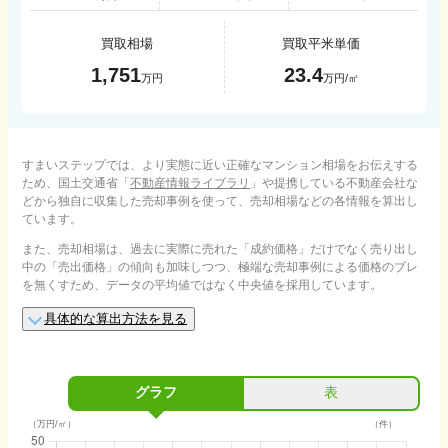
買取相場
買取平米単価
1,751
23.4
万円
万円/㎡
すまいステップでは、より実態に近い正確なマンション相場をお伝えする
ため、国土交通省「
不動産情報ライブラリ
」や提携している不動産会社な
どから独自に収集した売却事例を使って、売却相場などの各情報を算出し
ています。
また、売却相場は、過去に実際に売れた「成約価格」だけでなく売り出し
中の「売出価格」の傾向も加味しつつ、極端な売却事例による価格のブレ
を無くすため、データの平均値ではなく中央値を採用しています。
具体的な算出方法を見る
グラフ
表
（万円/㎡）
（件）