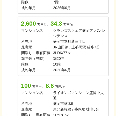
階数
:
7
階
成約年月
:
2026年6月
2,600
34.3
、
万円台
万円/㎡
マンション名
:
クランズスクエア盛岡ア-バンレ
ジデンス
所在地
:
盛岡市本町通三丁目
最寄駅
:
JR山田線 / 上盛岡駅 徒歩7分
間取り・専有面積
:
3LDK
/
77㎡
築年数（当時）
:
築
20
年
階数
:
10
階
成約年月
:
2026年6月
100
8.6
、
万円台
万円/㎡
マンション名
:
ライオンズマンシヨン盛岡中央
通
所在地
:
盛岡市材木町
最寄駅
:
東北新幹線 / 盛岡駅 徒歩8分
間取り・専有面積
:
1R
/
18.7㎡