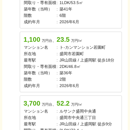
間取り・専有面積
:
1LDK
/
53.5㎡
築年数（当時）
:
築
41
年
階数
:
6
階
成約年月
:
2026年6月
1,100
23.5
、
万円台
万円/㎡
マンション名
:
ト-カンマンション若園町
所在地
:
盛岡市若園町
最寄駅
:
JR山田線 / 上盛岡駅 徒歩18分
間取り・専有面積
:
2DK
/
46.8㎡
築年数（当時）
:
築
36
年
階数
:
2
階
成約年月
:
2026年6月
3,700
52.2
、
万円台
万円/㎡
マンション名
:
ルサンク盛岡中央通
所在地
:
盛岡市中央通三丁目
最寄駅
:
JR山田線 / 上盛岡駅 徒歩9分