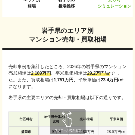
相場
相場推移
シミュレーション
岩手県
のエリア別
マンション売却・買取相場
売却事例を集計したところ、
2026
年の
岩手県
のマンション
売却相場は
2,189
万円
、平米単価相場は
29.2
万円/㎡
でし
た。また、買取相場は
1,751
万円
、平米単価は
23.4
万円/㎡
になります。
岩手県
の主要エリアの売却・買取相場は以下の通りです。
岩手県
全体との
市区町村
売却相場
平米単価
比較
-
9
万円
2,180
万円
28.6
万円/㎡
盛岡市