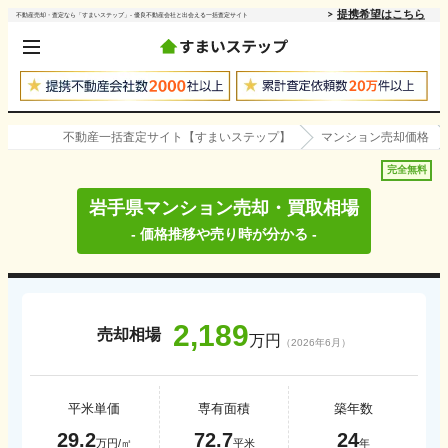
提携希望はこちら
不動産売却・査定なら「すまいステップ」- 優良不動産会社と出会える一括査定サイト
不動産一括査定サイト【すまいステップ】
マンション売却価格
完全無料
岩手県
マンション売却・買取相場
- 価格推移や売り時が分かる -
2,189
売却相場
万円
（
2026年6月
）
平米単価
専有面積
築年数
29.2
72.7
24
万円/㎡
平米
年