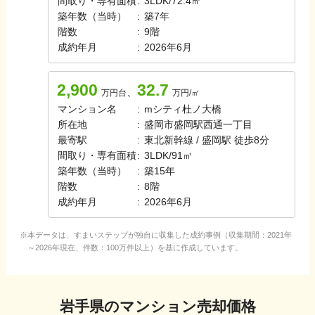
間取り・専有面積
:
3LDK
/
72.4㎡
築年数（当時）
:
築
7
年
階数
:
9
階
成約年月
:
2026年6月
2,900
32.7
、
万円台
万円/㎡
マンション名
:
mシティ杜ノ大橋
所在地
:
盛岡市盛岡駅西通一丁目
最寄駅
:
東北新幹線 / 盛岡駅 徒歩8分
間取り・専有面積
:
3LDK
/
91㎡
築年数（当時）
:
築
15
年
階数
:
8
階
成約年月
:
2026年6月
本データは、すまいステップが独自に収集した成約事例（収集期間：2021年
～2026年現在、件数：100万件以上）を基に作成しています。
岩手県
のマンション売却価格