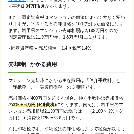
が平均
1.34万円/月
かかります。
また、固定資産税はマンションの価値によって大きく変わ
りますが、平均すると売却価格を100で割った価格になり
ます。
岩手県
のマンション売却相場は
2,189
万円なので、
固定資産税は
21.9
万円/年、
1.8
万円/月
になります。
• 固定資産税 = 売却相場 ÷ 1.4 × 税率1.4%
売却時にかかる費用
マンション売却時にかかる主な費用は「仲介手数料」と
「印紙税」、「譲渡所得税」の３種類です。
売却価格が
400万円を超える
場合、仲介手数料は売却価格
の
3% + 6万円 (+消費税)
になります。例えば、
岩手県
のマ
ンション売却相場
2,189
万円の場合は、 （
2,189
×
3
% +
6
万円
） + 消費税10% =
78.8
万円です。
次に印紙税です。印紙税は売却価格によって税額が決まっ