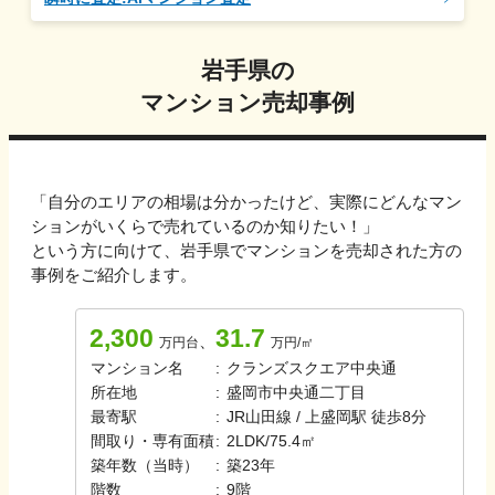
岩手県
の
マンション売却事例
「自分のエリアの相場は分かったけど、実際にどんなマン
ションがいくらで売れているのか知りたい！」
という方に向けて、
岩手県
でマンションを売却された方の
事例をご紹介します。
2,300
31.7
、
万円台
万円/㎡
マンション名
:
クランズスクエア中央通
所在地
:
盛岡市中央通二丁目
最寄駅
:
JR山田線 / 上盛岡駅 徒歩8分
間取り・専有面積
:
2LDK
/
75.4㎡
築年数（当時）
:
築
23
年
階数
:
9
階