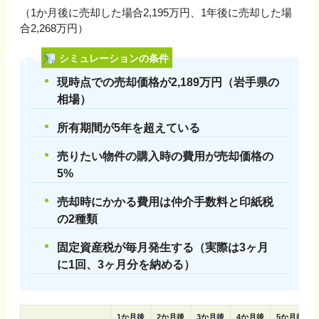
（1か月後に売却した場合
2,195
万円、1年後に売却した場
合
2,268
万円）
シミュレーションの条件
現時点での売却価格が
2,189
万円（
岩手県
の
相場）
所有期間が5年を超えている
売りたい物件の購入時の費用が売却価格の
5%
売却時にかかる費用は仲介手数料と印紙税
の2種類
固定資産税が毎月発生する（実際は3ヶ月
に1回、3ヶ月分を納める）
1
か月後
2
か月後
3
か月後
4
か月後
5
か月後