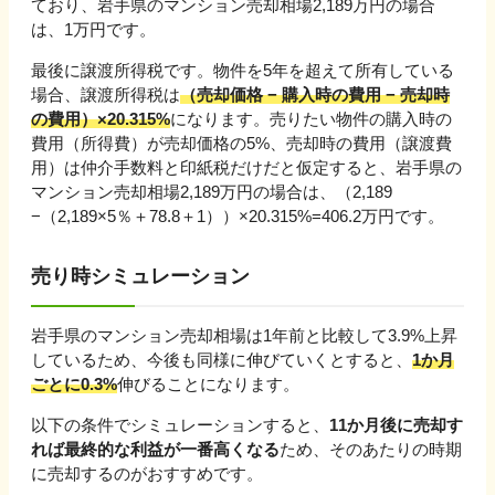
ており、
岩手県
のマンション売却相場
2,189
万円の場合
は、
1
万円です。
最後に譲渡所得税です。物件を5年を超えて所有している
場合、譲渡所得税は
（売却価格 − 購入時の費用 − 売却時
の費用）×20.315%
になります。売りたい物件の購入時の
費用（所得費）が売却価格の5%、売却時の費用（譲渡費
用）は仲介手数料と印紙税だけだと仮定すると、
岩手県
の
マンション売却相場
2,189
万円の場合は、（
2,189
−（
2,189
×5％＋
78.8
＋
1
））×20.315%=
406.2
万円です。
売り時シミュレーション
岩手県
のマンション売却相場は1年前と比較して
3.9%上昇
しているため、今後も同様に伸びていくとすると、
1か月
ごとに
0.3
%
伸びる
ことになります。
以下の条件でシミュレーションすると、
11
か月後に売却す
れば最終的な利益が一番高くなる
ため、そのあたりの時期
に売却するのがおすすめです。