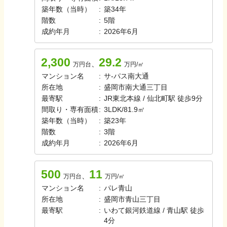
築年数（当時）
:
築
34
年
階数
:
5
階
成約年月
:
2026年6月
2,300
29.2
、
万円台
万円/㎡
マンション名
:
サ-パス南大通
所在地
:
盛岡市南大通三丁目
最寄駅
:
JR東北本線 / 仙北町駅 徒歩9分
間取り・専有面積
:
3LDK
/
81.9㎡
築年数（当時）
:
築
23
年
階数
:
3
階
成約年月
:
2026年6月
500
11
、
万円台
万円/㎡
マンション名
:
パレ青山
所在地
:
盛岡市青山三丁目
最寄駅
:
いわて銀河鉄道線 / 青山駅 徒歩
4分