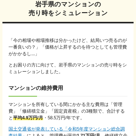
岩手県
のマンションの
売り時をシミュレーション
「今の相場や相場推移は分かったけど、結局いつ売るのが
一番良いの？」「価格が上昇するのを待つとしても管理費
がかかるし...」
とお困りの方に向けて、
岩手県
のマンションの売り時をシ
ミュレーションしました。
マンションの維持費用
マンションを所有している間にかかる主な費用は「管理
費」「修繕積立金」「固定資産税」の3種類で、合計する
と
平均
4.9
万円/月
・
58.5
万円/年です。
国土交通省が発表している「令和5年度マンション総合調
査結果」
によると、管理費が平均
1.71万円/月
、修繕積立金