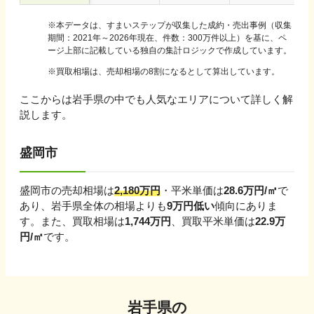
※
本データは、すまいステップが収集した成約・売出事例（収集
期間：2021年～2026年現在、件数：300万件以上）を基に、ペ
ージ上部に記載している独自の集計ロジックで作成しています。
※買取相場は、売却相場の8割になるとして算出しています。
ここからは
岩手県
の中でも人気なエリアについて詳しく解
説します。
盛岡市
盛岡市
の売却相場は
2,180
万円
・平米単価は
28.6
万円/㎡
で
あり、
岩手県
全体の相場よりも
9
万円
低い
傾向にありま
す。
また、買取相場は
1,744
万円
、買取平米単価は
22.9
万
円/㎡
です。
岩手県
の