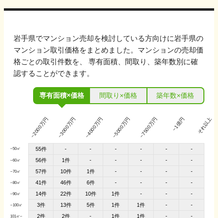
岩手県
でマンション売却を検討している方向けに
岩手県
の
マンション取引価格をまとめました。マンションの売却価
格ごとの取引件数を、 専有面積、間取り、築年数別に確
認することができます。
専有面積×価格
間取り×価格
築年数×価格
~2000万円
~3000万円
~4000万円
~5000万円
~7500万円
~1億円
それ以上
55件
-
-
-
-
-
-
~50㎡
56件
1件
-
-
-
-
-
~60㎡
57件
10件
1件
-
-
-
-
~70㎡
41件
46件
6件
-
-
-
-
~80㎡
14件
22件
10件
1件
-
-
-
~90㎡
3件
13件
5件
1件
1件
-
-
~100㎡
2件
2件
1件
1件
-
-
-
101㎡~