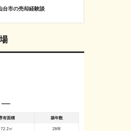
仙台市
の
売却経験談
場
専有面積
築年数
72.2
㎡
28
年