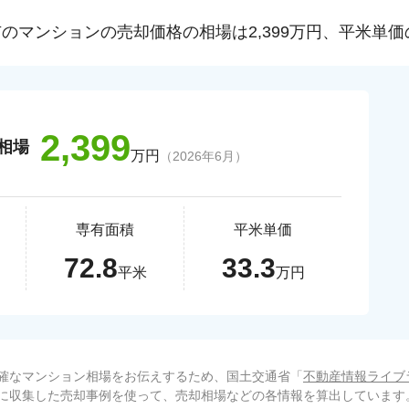
市
のマンションの売却価格の相場は
2,399
万円、平米単価
2,399
相場
万円
（
2026年6月
）
専有面積
平米単価
72.8
33.3
平米
万円
確なマンション相場をお伝えするため、国土交通省「
不動産情報ライブ
に収集した売却事例を使って、売却相場などの各情報を算出しています