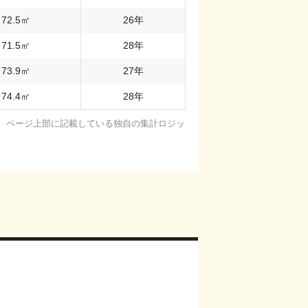
72.5
㎡
26
年
71.5
㎡
28
年
73.9
㎡
27
年
74.4
㎡
28
年
基に、ページ上部に記載している独自の集計ロジッ