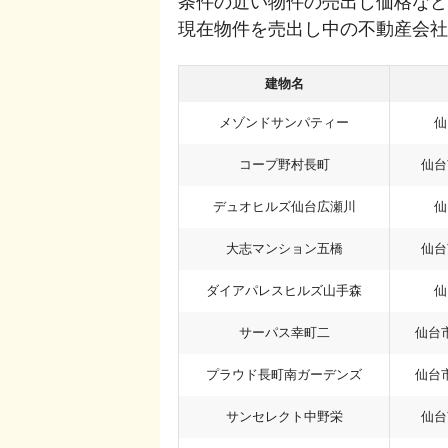
条件の近い物件の売出し価格など
現在物件を売出し中の不動産会社
建物名
メゾンドサンパティー
仙
コープ野村長町
仙台
デュオヒルズ仙台広瀬川
仙
大志マンション五橋
仙台
ダイアパレスヒルズ山手森
仙
サーパス幸町二
仙台
プラウド長町南ガーデンズ
仙台
サンセレクト中野栄
仙台