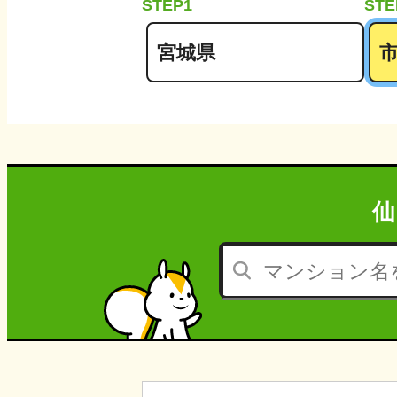
STEP1
STE
仙