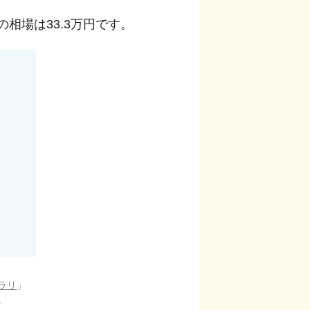
の相場は
33.3
万円です。
ラリ
」
。