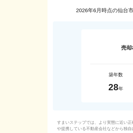
2026年6月
時点の
仙台
売却
築年数
28
年
すまいステップでは、より実態に近い正
や提携している不動産会社などから独自