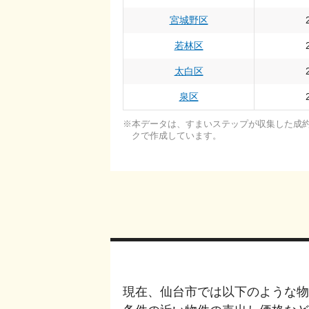
宮城野区
若林区
太白区
泉区
本データは、すまいステップが収集した成約・
クで作成しています。
現在、
仙台市
では以下のような物