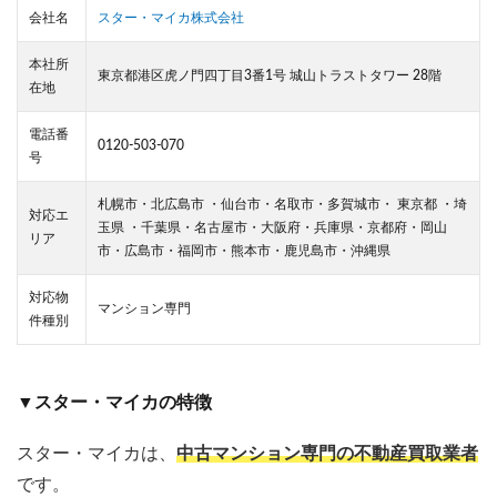
会社名
スター・マイカ株式会社
本社所
東京都港区虎ノ門四丁目3番1号 城山トラストタワー 28階
在地
電話番
0120-503-070
号
札幌市・北広島市 ・仙台市・名取市・多賀城市・ 東京都 ・埼
対応エ
玉県 ・千葉県・名古屋市・大阪府・兵庫県・京都府・岡山
リア
市・広島市・福岡市・熊本市・鹿児島市・沖縄県
対応物
マンション専門
件種別
▼スター・マイカの特徴
スター・マイカは、
中古マンション専門
の不動産買取業者
です。