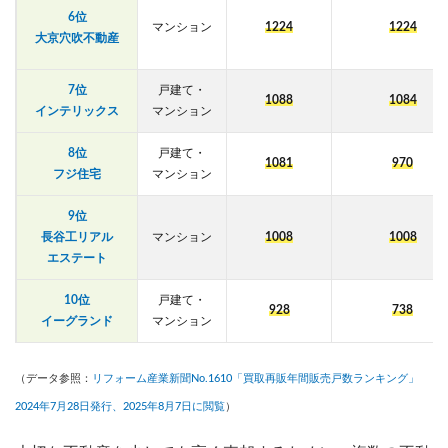
6位
マンション
1224
1224
大京穴吹不動産
7位
戸建て・
1088
1084
インテリックス
マンション
8位
戸建て・
1081
970
フジ住宅
マンション
9位
長谷工リアル
マンション
1008
1008
エステート
10位
戸建て・
928
738
イーグランド
マンション
（データ参照：
リフォーム産業新聞No.1610「買取再販年間販売戸数ランキング」
2024年7月28日発行、2025年8月7日に閲覧
）