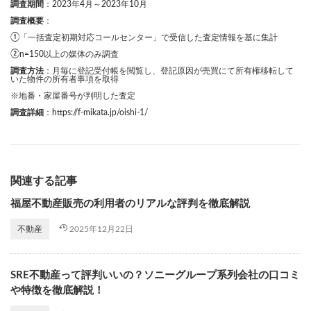
調査期間
：2023年4月～2023年10月
調査概要
：
①「一括査定初期対応コールセンター」で受信した査定情報を基に集計
②n=150以上の媒体のみ調査
調査方法
：月毎に登記受付帳を閲覧し、登記原因が売買にて所有権移転して
いた物件の所有者事項を取得
※地番・家屋番号が判明した査定
調査詳細
：
https://f-mikata.jp/oishi-1/
関連する記事
福屋不動産販売の利用者のリアルな評判を徹底解説
2025年12月22日
不動産
SRE不動産って評判いいの？ソニーグループ系列会社の口コミ
や特徴を徹底解説！