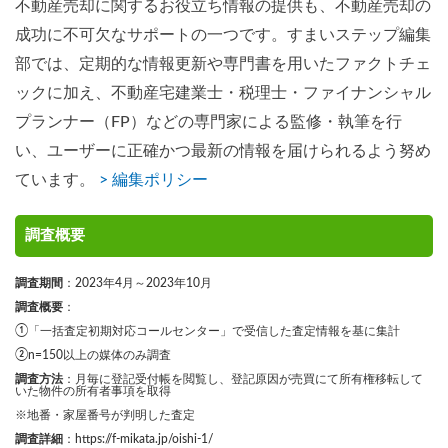
不動産売却に関するお役立ち情報の提供も、不動産売却の
成功に不可欠なサポートの一つです。すまいステップ編集
部では、定期的な情報更新や専門書を用いたファクトチェ
ックに加え、不動産宅建業士・税理士・ファイナンシャル
プランナー（FP）などの専門家による監修・執筆を行
い、ユーザーに正確かつ最新の情報を届けられるよう努め
ています。
> 編集ポリシー
調査概要
調査期間
：2023年4月～2023年10月
調査概要
：
①「一括査定初期対応コールセンター」で受信した査定情報を基に集計
②n=150以上の媒体のみ調査
調査方法
：月毎に登記受付帳を閲覧し、登記原因が売買にて所有権移転して
いた物件の所有者事項を取得
※地番・家屋番号が判明した査定
調査詳細
：
https://f-mikata.jp/oishi-1/