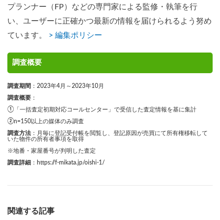
プランナー（FP）などの専門家による監修・執筆を行
い、ユーザーに正確かつ最新の情報を届けられるよう努め
ています。
> 編集ポリシー
調査概要
調査期間
：2023年4月～2023年10月
調査概要
：
①「一括査定初期対応コールセンター」で受信した査定情報を基に集計
②n=150以上の媒体のみ調査
調査方法
：月毎に登記受付帳を閲覧し、登記原因が売買にて所有権移転して
いた物件の所有者事項を取得
※地番・家屋番号が判明した査定
調査詳細
：
https://f-mikata.jp/oishi-1/
関連する記事