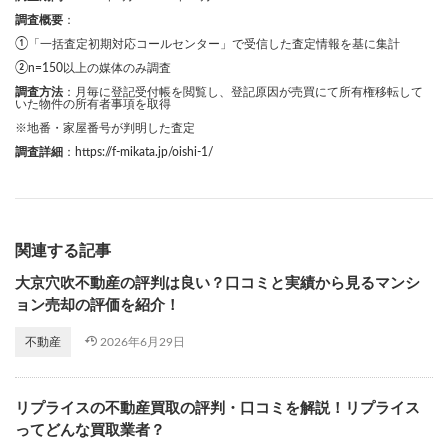
調査概要
：
①「一括査定初期対応コールセンター」で受信した査定情報を基に集計
②n=150以上の媒体のみ調査
調査方法
：月毎に登記受付帳を閲覧し、登記原因が売買にて所有権移転して
いた物件の所有者事項を取得
※地番・家屋番号が判明した査定
調査詳細
：
https://f-mikata.jp/oishi-1/
関連する記事
大京穴吹不動産の評判は良い？口コミと実績から見るマンシ
ョン売却の評価を紹介！
2026年6月29日
不動産
リプライスの不動産買取の評判・口コミを解説！リプライス
ってどんな買取業者？