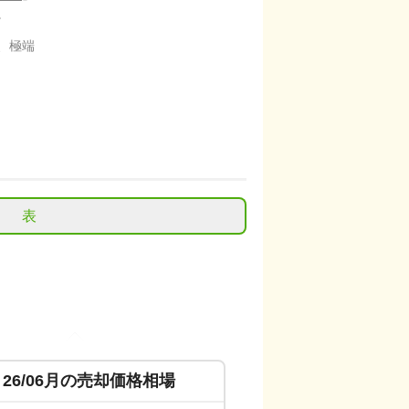
。
、極端
表
26/06
月の売却価格相場