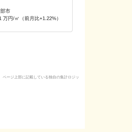
宇部市
91 万円/㎡（前月比+1.22%）
基に、ページ上部に記載している独自の集計ロジッ