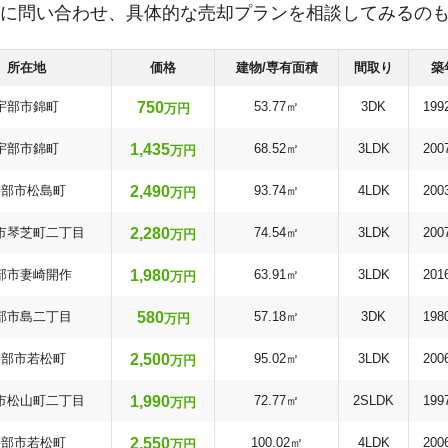
に問い合わせ、具体的な売却プランを相談してみるの
所在地
価格
建物/専有面積
間取り
築
750
宇部市錦町
53.77㎡
3DK
199
万円
1,435
宇部市錦町
68.52㎡
3LDK
200
万円
2,490
宇部市松島町
93.74㎡
4LDK
200
万円
2,280
市琴芝町二丁目
74.54㎡
3LDK
200
万円
1,980
部市妻崎開作
63.91㎡
3LDK
201
万円
580
部市島二丁目
57.18㎡
3DK
198
万円
2,500
宇部市若松町
95.02㎡
3LDK
200
万円
1,990
市松山町二丁目
72.77㎡
2SLDK
199
万円
2,550
宇部市若松町
100.02㎡
4LDK
200
万円