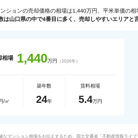
マンションの売却価格の相場は
1,440
万円、平米単価の相
数は
山口県
の中で
4
番目に多く、売却しやすいエリアと
1,440
却相場
万円
（
2026
年）
築年数
賃料相場
24
5.4
円/㎡
年
万円
確なマンション相場をお伝えするため、国土交通省「
不動産情報ライブ