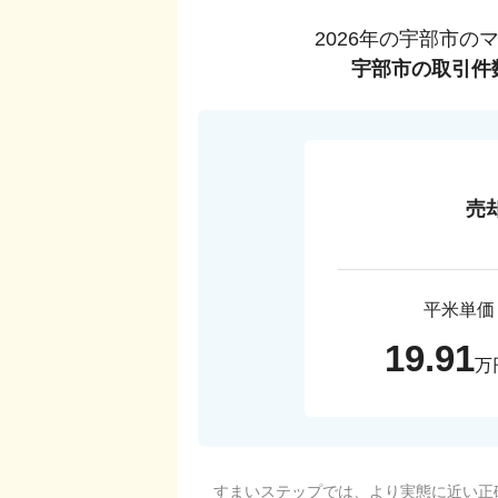
2026
年の
宇部市
の
宇部市
の取引件
売
平米単価
19.91
万
すまいステップでは、より実態に近い正