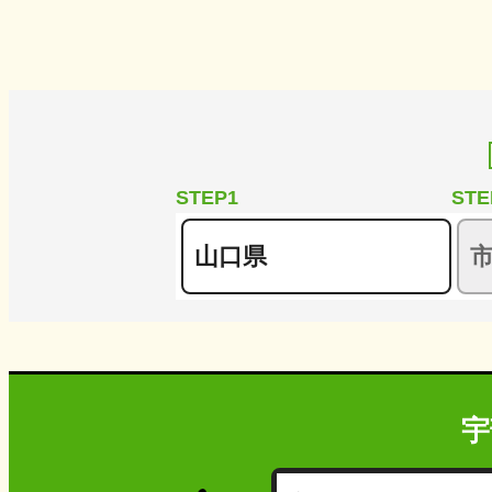
STEP1
STE
宇