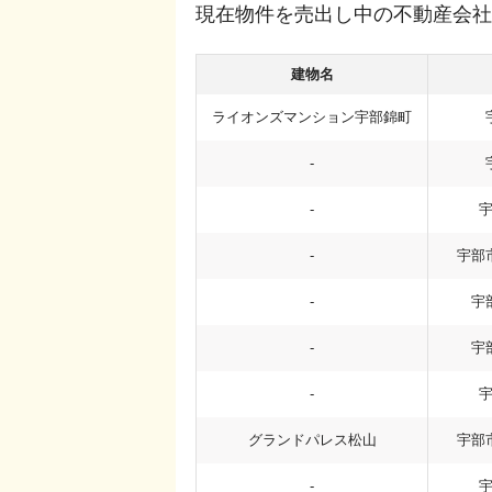
現在物件を売出し中の不動産会社
建物名
ライオンズマンション宇部錦町
-
-
-
宇部
-
宇
-
宇
-
グランドパレス松山
宇部
-