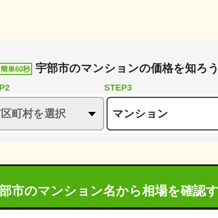
宇部市
の
マンションの価格を知ろ
簡単60秒
P2
STEP3
部市のマンション名から
相場を確認