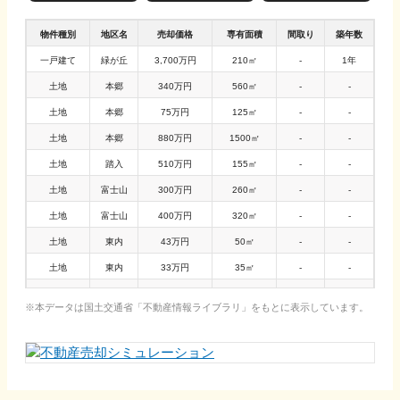
物件種別
地区名
売却価格
専有面積
間取り
築年数
一戸建て
緑が丘
3,700万円
210㎡
-
1年
土地
本郷
340万円
560㎡
-
-
土地
本郷
75万円
125㎡
-
-
土地
本郷
880万円
1500㎡
-
-
土地
踏入
510万円
155㎡
-
-
土地
富士山
300万円
260㎡
-
-
土地
富士山
400万円
320㎡
-
-
土地
東内
43万円
50㎡
-
-
土地
東内
33万円
35㎡
-
-
土地
西内
210万円
260㎡
-
-
本データは国土交通省「
不動産情報ライブラリ
」をもとに表示しています。