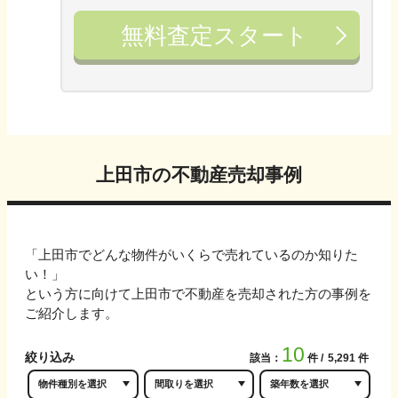
無料査定スタート
上田市
の不動産売却事例
「
上田市
でどんな物件がいくらで売れているのか知りた
い！」
という方に向けて
上田市
で不動産を売却された方の事例を
ご紹介します。
10
絞り込み
該当：
件
5,291
件