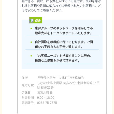
化できる「買取」にも力を入れている点です。売却を急が
れるお客様や近所に知られずに売却されたいお客様も、ど
うぞ安心してご相談ください。
強み
東邦グループのネットワークを活かして不
動産売却をトータルサポートいたします。
自社買取を積極的に行っております。ご面
倒なお手続きもお手伝い致します。
「お客様ニーズ」を把握することに努め、
最適なご提案をさせて頂きます。
住所
長野県上田市中央北1丁目6番30号
しなの鉄道/上田駅 徒歩22分, 北陸新幹線/上田
最寄り駅
駅 徒歩22分
定休日
毎週水曜日
営業時間
9:00～18:00
電話番号
0268-75-7575