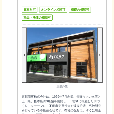
買取対応
オンライン相談可
相続の相談可
税金・法律の相談可
店舗外観
東邦商事株式会社は、1959年7月創業。長野市内の本店と
上田店、松本店の3店舗を展開し、「地域に根差した街づ
くり」をテーマに、不動産売買仲介や建売分譲、宅地開発
を行っている不動産会社です。弊社の強みは、すぐに現金