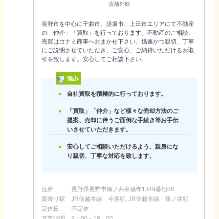
店舗外観
長野市を中心に千曲市、須坂市、上田市エリアにて不動産
の「仲介」「買取」を行っております。不動産のご相談、
売買はコナミ商事へおまかせ下さい。迅速かつ親切、丁寧
にご説明させていただき、ご安心、ご納得いただけるお取
引を致します。安心してご相談下さい。
強み
自社買取を積極的に行っております。
「買取」「仲介」など様々な売却方法のご
提案、売却に伴うご面倒な手続き等お手伝
いさせていただきます。
安心してご相談いただけるよう、親身にな
り親切、丁寧な対応を致します。
住所
長野県長野市篠ノ井東福寺1349番地88
最寄り駅
JR信越本線 今井駅, JR信越本線 篠ノ井駅
定休日
不定休
営業時間
9：00～18：00