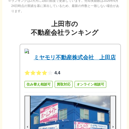
ランキングは2カ月に1回の頻度で更新しています。売却実績数は
2026年6月
24日
時点の実績を基に算出しているため、最新の件数と一致しない場合があ
ります。
上田市
の
不動産会社ランキング
1
ミヤモリ不動産株式会社 上田店
4.4
住み替え相談可
買取対応
オンライン相談可