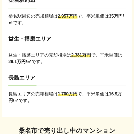
桑名駅周辺
桑名駅周辺
の売却相場は
2,957
万円
で、平米単価は
35
万円/
㎡
です。
益生・播磨エリア
益生・播磨エリア
の売却相場は
2,381
万円
で、平米単価は
29.1
万円/㎡
です。
長島エリア
長島エリア
の売却相場は
1,700
万円
で、平米単価は
16.9
万
円/㎡
です。
桑名市
で売り出し中のマンション