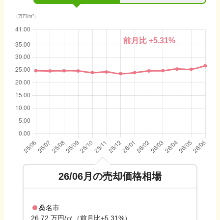
（万円/m²）
前月比
+5.31
%
26/06
月の売却価格相場
桑名市
26.72 万円/㎡（前月比+5.31%）