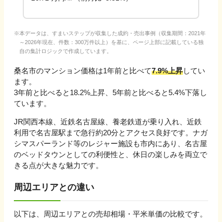
本データは、すまいステップが収集した成約・売出事例（収集期間：2021年
～2026年現在、件数：300万件以上）を基に、ページ上部に記載している独
自の集計ロジックで作成しています。
桑名市
のマンション価格は1年前と比べて
7.9%上昇
してい
ます。
3年前と比べると
18.2%上昇
、
5年前と比べると
5.4%下落
し
ています。
JR関西本線、近鉄名古屋線、養老鉄道が乗り入れ、近鉄
利用で名古屋駅まで急行約20分とアクセス良好です。ナガ
シマスパーランド等のレジャー施設も市内にあり、名古屋
のベッドタウンとしての利便性と、休日の楽しみを両立で
きる点が大きな魅力です。
周辺エリアとの違い
以下は、周辺エリアとの売却相場・平米単価の比較です。