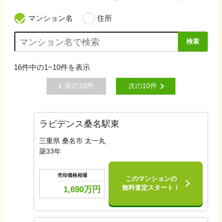
マンション名
住所
検索
16
件中の
1~10
件を表示
前の
10
件
次の
10
件
ラビデンス桑名駅東
三重県 桑名市 太一丸
築
33
年
売却価格相場
このマンションの
無料査定スタート！
1,690
万円