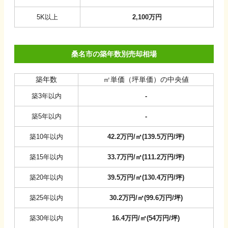
5K以上
2,100
万円
桑名市の築年数別売却相場
築年数
㎡単価（坪単価）の中央値
築3年以内
-
築5年以内
-
築10年以内
42.2
万円/㎡
(
139.5
万円/坪
)
築15年以内
33.7
万円/㎡
(
111.2
万円/坪
)
築20年以内
39.5
万円/㎡
(
130.4
万円/坪
)
築25年以内
30.2
万円/㎡
(
99.6
万円/坪
)
築30年以内
16.4
万円/㎡
(
54
万円/坪
)