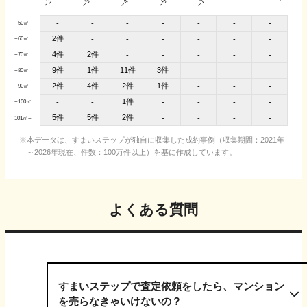
-
-
-
-
-
-
-
~50㎡
2件
-
-
-
-
-
-
~60㎡
4件
2件
-
-
-
-
-
~70㎡
9件
1件
11件
3件
-
-
-
~80㎡
2件
4件
2件
1件
-
-
-
~90㎡
1件
-
-
-
-
-
-
~100㎡
5件
5件
2件
-
-
-
-
101㎡~
本データは、すまいステップが独自に収集した成約事例（収集期間：2021年
～2026年現在、件数：100万件以上）を基に作成しています。
よくある質問
すまいステップで査定依頼をしたら、マンション
を売らなきゃいけないの？