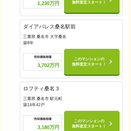
無料査定スタート！
1,230
万円
ダイアパレス桑名駅前
三重県 桑名市 大字桑名
築
8
年
売却価格相場
このマンションの
無料査定スタート！
3,702
万円
ロフティ桑名３
三重県 桑名市 駅元町
築
14
年
42
戸
売却価格相場
このマンションの
無料査定スタート！
3,180
万円