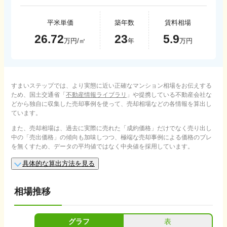
平米単価
築年数
賃料相場
26.72
23
5.9
万円/㎡
年
万円
すまいステップでは、より実態に近い正確なマンション相場をお伝えする
ため、国土交通省「
不動産情報ライブラリ
」や提携している不動産会社な
どから独自に収集した売却事例を使って、売却相場などの各情報を算出し
ています。
また、売却相場は、過去に実際に売れた「成約価格」だけでなく売り出し
中の「売出価格」の傾向も加味しつつ、極端な売却事例による価格のブレ
を無くすため、データの平均値ではなく中央値を採用しています。
具体的な算出方法を見る
相場推移
グラフ
表