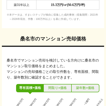
築31年以上
15.3
万円/㎡
(
50.6
万円/坪
)
本データは、すまいステップが独自に収集した成約事例（収集期間：2021年
～2026年現在、件数：100万件以上）を基に作成しています。
桑名市
のマンション売却価格
桑名市
でマンション売却を検討している方向けに
桑名市
の
マンション取引価格をまとめました。
マンションの売却価格ごとの取引件数を、専有面積、間取
り、築年数別に確認することができます。
専有面積×価格
間取り×価格
築年数×価格
~2000万円
~3000万円
~4000万円
~5000万円
~7500万円
~1億円
それ以上