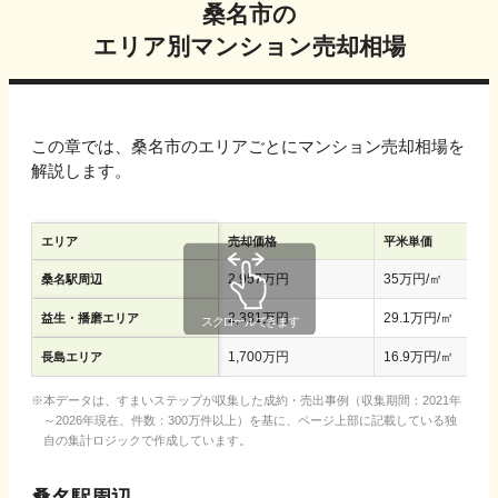
桑名市
の
エリア別マンション売却相場
この章では、
桑名市
のエリアごとにマンション売却相場を
解説します。
エリア
売却価格
平米単価
2,957
万円
35
万円/㎡
桑名駅周辺
2,381
万円
29.1
万円/㎡
益生・播磨エリア
1,700
万円
16.9
万円/㎡
長島エリア
本データは、すまいステップが収集した成約・売出事例（収集期間：2021年
～2026年現在、件数：300万件以上）を基に、ページ上部に記載している独
自の集計ロジックで作成しています。