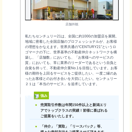
店舗外観
私たちセンチュリー21は、全国に約1000の加盟店を展開。
地域に密着した全国店舗のプロフェッショナルが、お客様
の理想をかなえます。世界共通の“CENTURY21”というロ
ゴマークの下に、世界基準の不動産仲介ネットワークを構
築し、「店舗数」においても、「お客様へのサービスの
質」においても、常に業界のリーダーであるという自負と
自覚を持って、不動産仲介業No.1を目指しています。お客
様の期待を上回るサービスをご提供したい、一度ご縁のあ
ったお客様とのお付き合いを大切にしたい。センチュリー
２１は「本当のサービス」を追求しています。
強み
売買取引件数は年間150件以上と新潟エリ
アでトップクラスの実績！皆様に喜ばれる
ご提案をいたします。
「仲介」「買取」「リースバック」等、