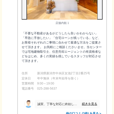
店舗内観 1
「不要な不動産があるがどうしたら良いかわからない」
「早急に手放したい」「住宅ローンが残っている」など、
お客様それぞれのご事情に合わせて最適な方法をご提案さ
せて頂きます。 お気軽にご相談くださいませ。当センター
では宅地建物取引士、任意売却エージェントの有資格者な
どをはじめ、多くの実績を残しているスタッフが対応させ
て頂きます。
住所
新潟県新潟市中央区女池2丁目2番25号
定休日
年中無休（年末年始等を除く）
営業時間
9:00～19:00
電話番号
025-288-5637
続きを見る
誠実、丁寧な対応に終始していたと思う。こちらからの質問、要望等について理由を付け加えながらわかりやすく応えていたと思う。 メールでの対応も速かった。
他の口コミ (3件) を見る＞