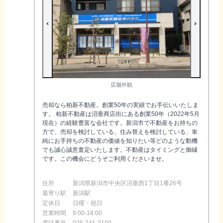
店舗外観
売却なら柏新不動産。創業50年の実績でお手伝いいたしま
す。 柏新不動産は沼垂商店街にある創業50年（2022年5月
現在）の経験豊富な会社です。新潟市で不動産をお持ちの
方で、売却を検討している、住み替えを検討している、単
純にお手持ちの不動産の価値を知りたい等どのような動機
でも誠心誠意査定いたします。不動産はタイミングと御縁
です。この機会にどうぞご利用くださいませ。
住所
新潟県新潟市中央区沼垂西1丁目1番26号
最寄り駅
新潟駅
定休日
日曜・祝日
営業時間
9:00-18:00
電話番号
025-241-3100