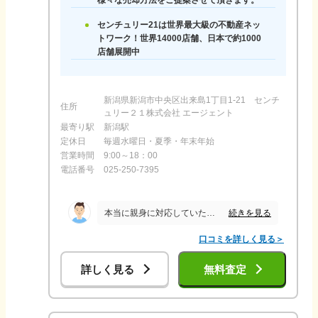
様々な売却方法をご提案させて頂きます。
センチュリー21は世界最大級の不動産ネッ
トワーク！世界14000店舗、日本で約1000
店舗展開中
新潟県新潟市中央区出来島1丁目1-21 センチ
住所
ュリー２１株式会社 エージェント
最寄り駅
新潟駅
定休日
毎週水曜日・夏季・年末年始
営業時間
9:00～18：00
電話番号
025-250-7395
続きを見る
本当に親身に対応していただき、大変助かりました。 やはり、担当者が違うだけで、こんなに差が出るとは、驚くばかりでしたが、今は、本当に満足してます。 ありがとうございました。
口コミを詳しく見る＞
詳しく見る
無料査定