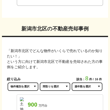
新潟市北区
の不動産売却事例
「
新潟市北区
でどんな物件がいくらで売れているのか知り
たい！」
という方に向けて
新潟市北区
で不動産を売却された方の事
例をご紹介します。
8
絞り込み
該当：
件
16
件
900
万円台