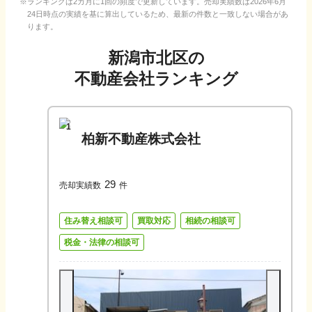
ランキングは2カ月に1回の頻度で更新しています。売却実績数は
2026年6月
24日
時点の実績を基に算出しているため、最新の件数と一致しない場合があ
ります。
新潟市北区
の
不動産会社ランキング
1
柏新不動産株式会社
29
売却実績数
件
住み替え相談可
買取対応
相続の相談可
税金・法律の相談可