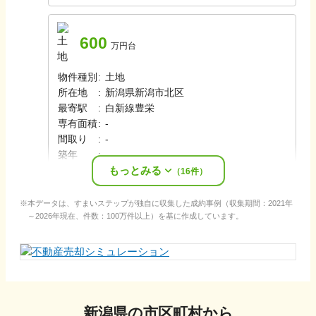
600
万円台
物件種別
:
土地
所在地
:
新潟県新潟市北区
最寄駅
:
白新線
豊栄
専有面積
:
-
間取り
:
-
築年
:
-
もっとみる
売却時期
:
2024年6月
（
16
件）
本データは、すまいステップが独自に収集した成約事例（収集期間：2021年
～2026年現在、件数：100万件以上）を基に作成しています。
新潟県
の市区町村から