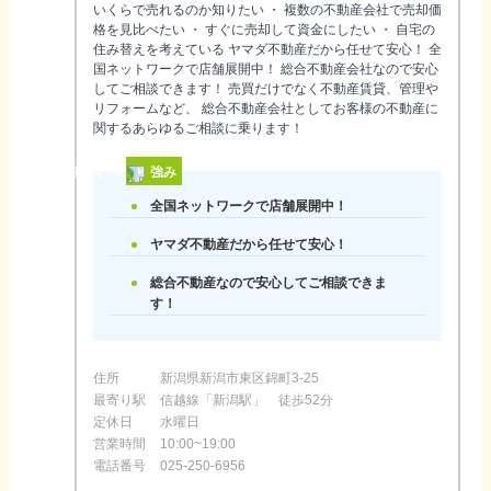
いくらで売れるのか知りたい ・ 複数の不動産会社で売却価
格を見比べたい ・ すぐに売却して資金にしたい ・ 自宅の
住み替えを考えている ヤマダ不動産だから任せて安心！ 全
国ネットワークで店舗展開中！ 総合不動産会社なので安心
してご相談できます！ 売買だけでなく不動産賃貸、管理や
リフォームなど、 総合不動産会社としてお客様の不動産に
関するあらゆるご相談に乗ります！
強み
全国ネットワークで店舗展開中！
ヤマダ不動産だから任せて安心！
総合不動産なので安心してご相談できま
す！
住所
新潟県新潟市東区錦町3-25
最寄り駅
信越線「新潟駅」 徒歩52分
定休日
水曜日
営業時間
10:00~19:00
電話番号
025-250-6956