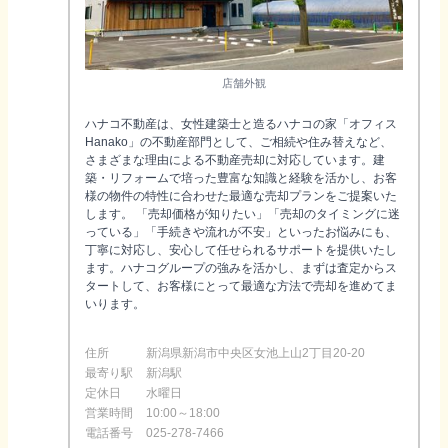
店舗外観
ハナコ不動産は、女性建築士と造るハナコの家「オフィス
Hanako」の不動産部門として、ご相続や住み替えなど、
さまざまな理由による不動産売却に対応しています。建
築・リフォームで培った豊富な知識と経験を活かし、お客
様の物件の特性に合わせた最適な売却プランをご提案いた
します。 「売却価格が知りたい」「売却のタイミングに迷
っている」「手続きや流れが不安」といったお悩みにも、
丁寧に対応し、安心して任せられるサポートを提供いたし
ます。ハナコグループの強みを活かし、まずは査定からス
タートして、お客様にとって最適な方法で売却を進めてま
いります。
住所
新潟県新潟市中央区女池上山2丁目20-20
最寄り駅
新潟駅
定休日
水曜日
営業時間
10:00～18:00
電話番号
025-278-7466