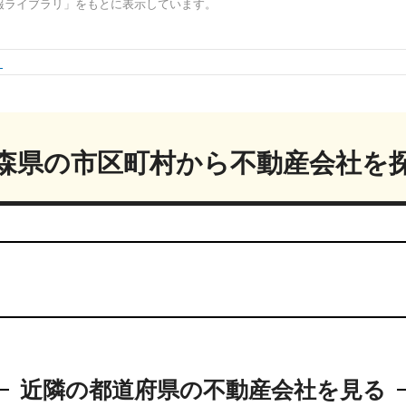
報ライブラリ
」をもとに表示しています。
160万円
290㎡
-
1,300万円
190㎡
-
森県
の市区町村から
不動産会社を
近隣の都道府県の
不動産会社を見る