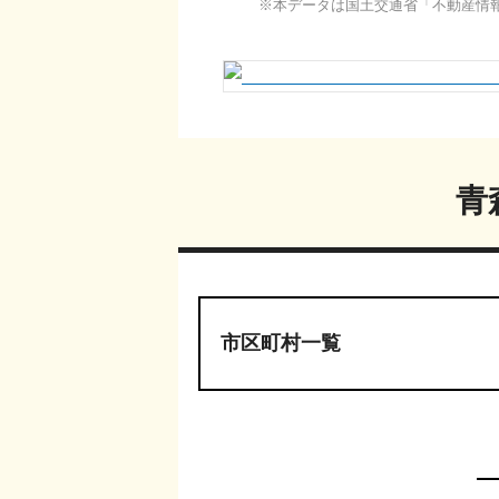
本データは国土交通省「
不動産情
その他
深谷
一戸建て
平畑
青
市区町村一覧