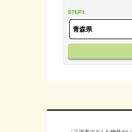
STEP1
「
三沢市
でどんな物件がい