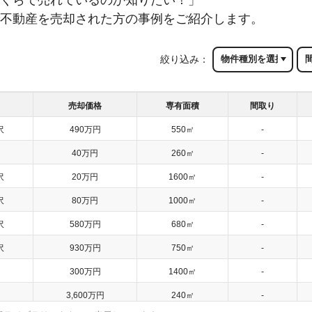
不動産を売却された方の事例をご紹介します。
絞り込み：
売却価格
専有面積
間取り
沢
490万円
550㎡
-
40万円
260㎡
-
沢
20万円
1600㎡
-
沢
80万円
1000㎡
-
沢
580万円
680㎡
-
沢
930万円
750㎡
-
300万円
1400㎡
-
3,600万円
240㎡
-