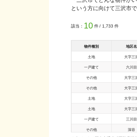
という方に向けて
三沢市
で
10
該当：
件
1,733
件
物件種別
地区名
土地
大字三
一戸建て
六川目
その他
大字三
その他
大字三
土地
大字三
土地
大字三
一戸建て
三川目
その他
深谷