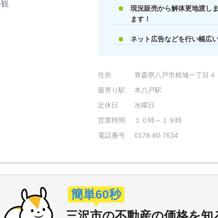
外観
現況販売から解体更地渡し
ます！
ネット広告などを行い幅広
住所
青森県八戸市根城一丁目４
最寄り駅
本八戸駅
定休日
水曜日
営業時間
１０時～１９時
電話番号
0178-80-7634
簡単60秒
三沢市
の
不動産の価格を知