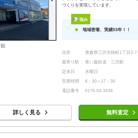
づくりを実現しています。
強み
地域密着、実績53年！！
外観
店舗外観
住所
青森県三沢市桜町1丁目2-7
最寄り駅
青い森鉄道 三沢駅
定休日
水曜日
営業時間
8：30～17：30
電話番号
0176-53-3436
詳しく見る
無料査定