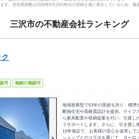
います。売却実績数は
2026年6月24日
時点の実績を基に算出しているため、最
三沢市
の
不動産会社ランキング
ロク
談可
相続の相談可
地域密着型で53年の実績を誇り、標準
断熱住宅や高耐震設計を提供。ライフ
ら家具配置や収納提案を行い、引渡し
うサポートします。さらに、引き渡し
10年保証で、お客様の安心を追求して
ショップとのコラボを通じて、ヨーロ