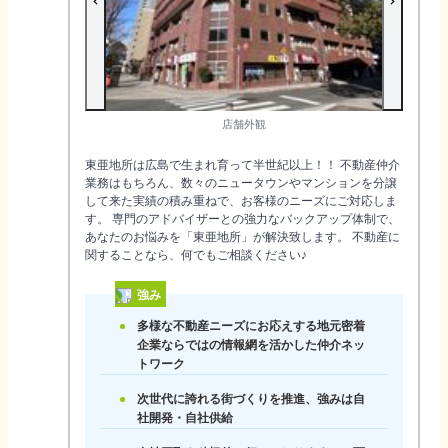
店舗外観
東亜地所は広島で生まれ育って半世紀以上！！ 不動産仲介
業務はもちろん、数々のニュータウンやマンションを分譲
して来た実績の積み重ねで、お客様のニーズにご対応しま
す。 専門のアドバイザーとの強力なバックアップ体制で、
あなたのお悩みを「東亜地所」が解決致します。 不動産に
関することなら、何でもご相談ください♪
強み
多様な不動産ニーズにお応えする地元密着
企業ならではの情報網を活かした仲介ネッ
トワーク
次世代に誇れる街づくりを推進、強みは自
社開発・自社供給