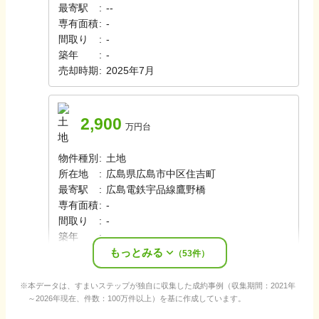
最寄駅
:
-
-
専有面積
:
-
間取り
:
-
築年
:
-
売却時期
:
2025年7月
2,900
万円台
物件種別
:
土地
所在地
:
広島県広島市中区住吉町
最寄駅
:
広島電鉄宇品線
鷹野橋
専有面積
:
-
間取り
:
-
築年
:
-
もっとみる
売却時期
:
2025年7月
（
53
件）
本データは、すまいステップが独自に収集した成約事例（収集期間：2021年
～2026年現在、件数：100万件以上）を基に作成しています。