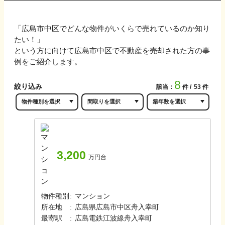
「
広島市中区
でどんな物件がいくらで売れているのか知り
たい！」
という方に向けて
広島市中区
で不動産を売却された方の事
例をご紹介します。
8
絞り込み
該当：
件
53
件
3,200
万円台
物件種別
:
マンション
所在地
:
広島県広島市中区舟入幸町
最寄駅
:
広島電鉄江波線
舟入幸町