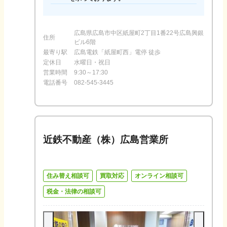
広島県広島市中区紙屋町2丁目1番22号広島興銀
住所
ビル6階
最寄り駅
広島電鉄「紙屋町西」電停 徒歩
定休日
水曜日・祝日
営業時間
9:30～17:30
電話番号
082-545-3445
近鉄不動産（株）広島営業所
住み替え相談可
買取対応
オンライン相談可
税金・法律の相談可