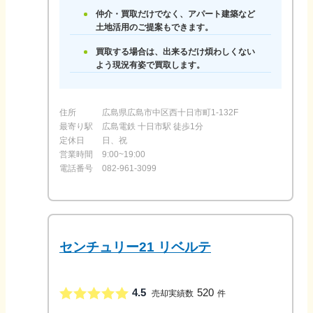
仲介・買取だけでなく、アパート建築など
土地活用のご提案もできます。
買取する場合は、出来るだけ煩わしくない
よう現況有姿で買取します。
住所
広島県広島市中区西十日市町1-132F
最寄り駅
広島電鉄 十日市駅 徒歩1分
定休日
日、祝
営業時間
9:00~19:00
電話番号
082-961-3099
センチュリー21 リベルテ
4.5
520
売却実績数
件