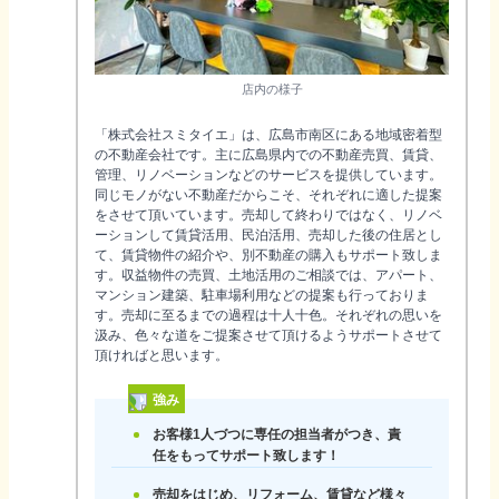
店内の様子
「株式会社スミタイエ」は、広島市南区にある地域密着型
の不動産会社です。主に広島県内での不動産売買、賃貸、
管理、リノベーションなどのサービスを提供しています。
同じモノがない不動産だからこそ、それぞれに適した提案
をさせて頂いています。売却して終わりではなく、リノベ
ーションして賃貸活用、民泊活用、売却した後の住居とし
て、賃貸物件の紹介や、別不動産の購入もサポート致しま
す。収益物件の売買、土地活用のご相談では、アパート、
マンション建築、駐車場利用などの提案も行っておりま
す。売却に至るまでの過程は十人十色。それぞれの思いを
汲み、色々な道をご提案させて頂けるようサポートさせて
頂ければと思います。
強み
お客様1人づつに専任の担当者がつき、責
任をもってサポート致します！
売却をはじめ、リフォーム、賃貸など様々