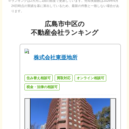
ランキングは2カ月に1回の頻度で更新しています。売却実績数は
2026年6月
24日
時点の実績を基に算出しているため、最新の件数と一致しない場合があ
ります。
広島市中区
の
不動産会社ランキング
1
株式会社東亜地所
住み替え相談可
買取対応
オンライン相談可
税金・法律の相談可