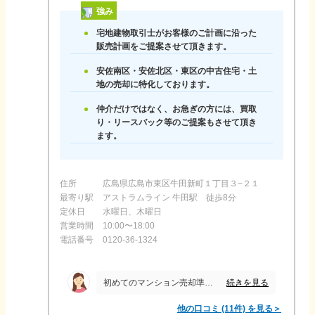
強み
宅地建物取引士がお客様のご計画に沿った
販売計画をご提案させて頂きます。
安佐南区・安佐北区・東区の中古住宅・土
地の売却に特化しております。
仲介だけではなく、お急ぎの方には、買取
り・リースバック等のご提案もさせて頂き
ます。
住所
広島県広島市東区牛田新町１丁目３−２１
最寄り駅
アストラムライン 牛田駅 徒歩8分
定休日
水曜日、木曜日
営業時間
10:00〜18:00
電話番号
0120-36-1324
続きを見る
初めてのマンション売却準備の希望や疑問点などに対して、センチュリー21リベルテの山口様の対応が早く誠意があり、販売戦略も納得できて、安心して任せられると思ったから。私達の勤務時間を避けてお電話や打合などして頂きましたが、何かと連絡のタイミングが良く、縁を感じた。 販売価格も希望通りの価格(同マンション内では過去最高単価？)で、レインズ登録してすぐに内覧になり、購入希望者がすぐに決定し価格もスピードも内容も大満足です。ありがとうございました。
他の口コミ (11件) を見る＞