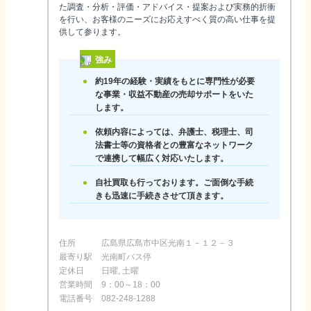
た調査・分析・評価・アドバイス・提案および実務的折衝
を行い、お客様のニーズにお応えすべく質の高い仕事を提
供して参ります。
強み
約19年の経験・実績をもとに専門性が必要
な事業・収益不動産の売却サポートをいた
します。
依頼内容によっては、弁護士、税理士、司
法書士等の資格者との豊富なネットワーク
で連携して幅広く対応いたします。
自社買取も行っております。ご面倒な手続
きも迅速に手続きさせて頂きます。
住所
広島県広島市中区光南１－１２－３
最寄り駅
光南町バス停
定休日
日曜, 土曜
営業時間
9：00～18：00
電話番号
082-248-1288