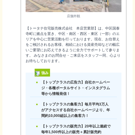
店舗外観
【トータテ住宅販売株式会社 本店営業部】は、中区国泰
寺町に拠点を置き、中区・南区・西区・東区（一部）のエ
リアを中心に営業活動を行っております。現在、お住替え
をご検討されるお客様、相続における資産売却などの幅広
いご要望にお応えできるように全力でサポートして参りま
す。 みなさまのお問合せ・ご来店をスタッフ一同、心より
お待ちしております。
強み
【トップクラスの広告力】自社ホームペー
ジ・各種ポータルサイト・インスタグラム
等から情報発信！
【トップクラスの集客力】毎月平均3万人
がアクセスする自社ホームページより、年
間約10,000組以上の集客力！
【トップクラスの販売力】20年以上連続で
毎年1,500件以上の販売＋累計販売約