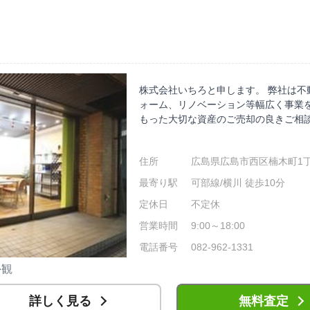
株式会社いちろと申します。 弊社は不
ォーム、リノベーション等幅広く事業を
もった大切な資産のご売却の良きご相
住所
広島県広島市西区楠木町1丁目
最寄り駅
可部線/横川 徒歩10分
定休日
不定休
営業時間
9:00～18:00
電話番号
082-962-1331
外観
詳しく見る
無料査定