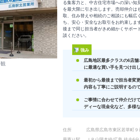
る集客力と、中古住宅市場への深い知
を最大限に引き出します。売却仲介は
取、住み替えや相続のご相談にも幅広
ち、安心・安全なお取引をお約束しま
後まで同じ担当者がきめ細かくサポー
談ください。
強み
広島地区最多クラスの6店舗
外観
に最適な買い手を見つけ出
最初から最後まで担当者変
内容も丁寧にご説明するの
ご事情に合わせて仲介だけ
ディーな現金化など、多様
住所
広島県広島市東区若草町９
最寄り駅
ＪＲ山陽本線/広島 徒歩6分