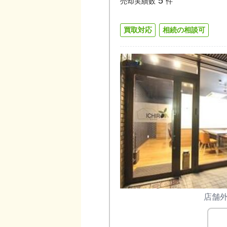
5
売却実績数
件
買取対応
相続の相談可
店舗