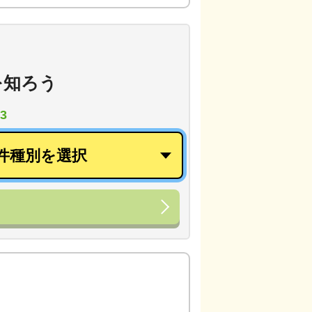
を知ろう
3