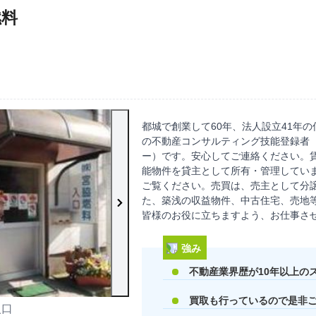
燃料
都城で創業して60年、法人設立41年
の不動産コンサルティング技能登録者（
ー）です。安心してご連絡ください。賃
能物件を貸主として所有・管理してい
ご覧ください。売買は、売主として分
た、築浅の収益物件、中古住宅、売地
皆様のお役に立ちますよう、お仕事さ
強み
不動産業界歴が10年以上の
買取も行っているので是非
入口
店内の様子