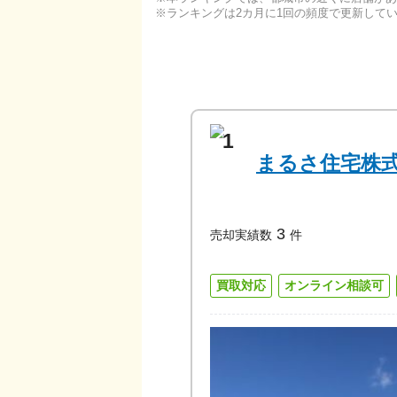
ランキングは2カ月に1回の頻度で更新して
1
まるさ住宅株
3
売却実績数
件
買取対応
オンライン相談可