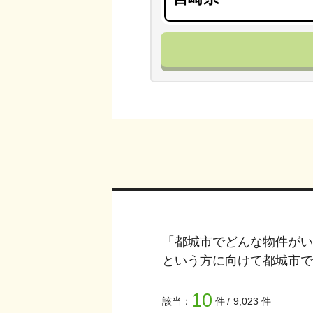
「
都城市
でどんな物件がい
という方に向けて
都城市
で
10
該当：
件
9,023
件