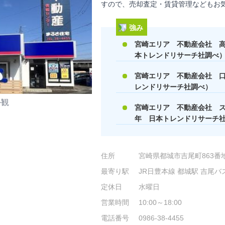
すので、売却査定・賃貸管理などもお
強み
宮崎エリア 不動産会社 高価
本トレンドリサーチ社調べ
宮崎エリア 不動産会社 口コ
レンドリサーチ社調べ）
外観
宮崎エリア 不動産会社 スタ
年 日本トレンドリサーチ
住所
宮崎県都城市吉尾町863番
最寄り駅
JR日豊本線 都城駅 吉尾バ
定休日
水曜日
営業時間
10:00～18:00
電話番号
0986-38-4455