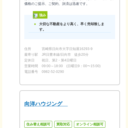
価格のご提示、ご契約、決済は迅速です。
強み
大切な不動産をより高く、早く売却致しま
す。
住所
宮崎県日向市大字日知屋16293-9
最寄り駅
JR日豊本線/日向市 徒歩20分
定休日
祝日、第2・第4日曜日
営業時間
09:00～18:00 (日曜日9：00〜15:00)
電話番号
0982-52-0290
向洋ハウジング
住み替え相談可
買取対応
オンライン相談可