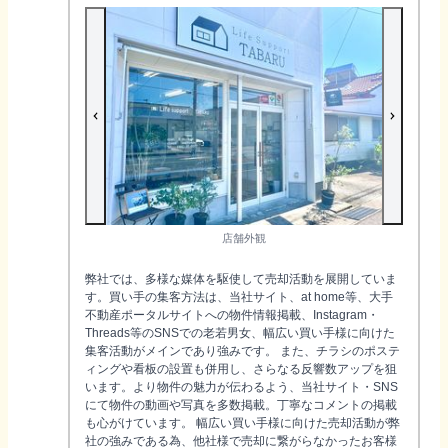
店舗外観
弊社では、多様な媒体を駆使して売却活動を展開していま
す。買い手の集客方法は、当社サイト、at home等、大手
不動産ポータルサイトへの物件情報掲載、Instagram・
Threads等のSNSでの老若男女、幅広い買い手様に向けた
集客活動がメインであり強みです。 また、チラシのポステ
ィングや看板の設置も併用し、さらなる反響数アップを狙
います。より物件の魅力が伝わるよう、当社サイト・SNS
にて物件の動画や写真を多数掲載。丁寧なコメントの掲載
も心がけています。 幅広い買い手様に向けた売却活動が弊
社の強みである為、他社様で売却に繋がらなかったお客様