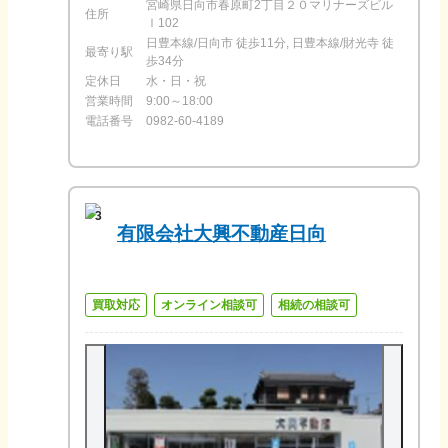
宮崎県日向市春原町2丁目２０マリナーズビル
住所
Ⅰ102
日豊本線/日向市 徒歩11分, 日豊本線/財光寺 徒
最寄り駅
歩34分
定休日
水・日・祝
営業時間
9:00～18:00
電話番号
0982-60-4189
3
有限会社大興不動産日向
買取対応
オンライン相談可
相続の相談可