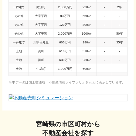
一戸建て
向江町
2,600万円
220㎡
-
2年
その他
大字平岩
83万円
650㎡
-
-
その他
大字平岩
120万円
890㎡
-
-
その他
大字平岩
2,000万円
1600㎡
-
50年
一戸建て
大字日知屋
600万円
190㎡
-
35年
土地
浜町
610万円
310㎡
-
-
土地
浜町
630万円
230㎡
-
-
土地
中堀町
1,000万円
690㎡
-
-
一戸建て
中堀町
2,300万円
260㎡
-
1年
本データは国土交通省「
不動産情報ライブラリ
」をもとに表示しています。
宮崎県
の市区町村から
不動産会社を探す