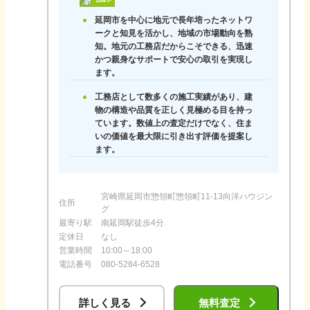
延岡市を中心に地元で長年培ったネットワ
ークと知見を活かし、地域の市場動向を熟
知。地元の工務店だからこそできる、迅速
かつ親身なサポートで安心の取引を実現し
ます。
工務店として数多くの施工実績があり、建
物の構造や品質を正しく見極める目を持っ
ています。数値上の査定だけでなく、住ま
いの価値を最大限に引き出す評価を提案し
ます。
宮崎県延岡市惣領町惣領町11-13向洋ハウジン
住所
グ
最寄り駅
南延岡駅徒歩4分
定休日
なし
営業時間
10:00～18:00
電話番号
080-5284-6528
詳しく見る
無料査定