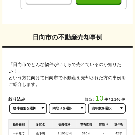
日向市
の不動産売却事例
「
日向市
でどんな物件がいくらで売れているのか知りた
い！」
という方に向けて
日向市
で不動産を売却された方の事例を
ご紹介します。
10
絞り込み
該当：
件
2,146
件
物件種別
地区名
売却価格
専有面積
間取り
築年数
一戸建て
山下町
1,100万円
320㎡
-
42年