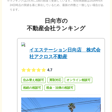
ランキングは2カ月に1回の頻度で更新しています。売却実績数は
2026年6月
24日
時点の実績を基に算出しているため、最新の件数と一致しない場合があ
ります。
日向市
の
不動産会社ランキング
1
イエステーション日向店 株式会
社アクロス不動産
4.7
住み替え相談可
買取対応
オンライン相談可
相続の相談可
税金・法律の相談可