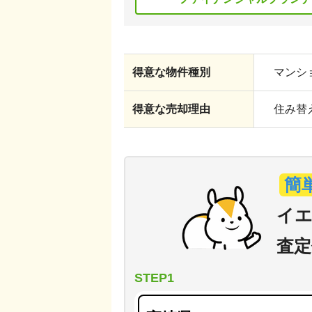
得意な物件種別
マンショ
得意な売却理由
住み替え
簡
イエ
査定
STEP1