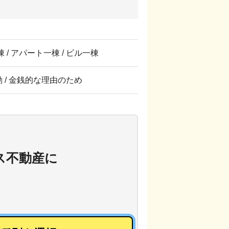
 / アパート一棟 / ビル一棟
転勤 / 金銭的な理由のため
ス不動産
に