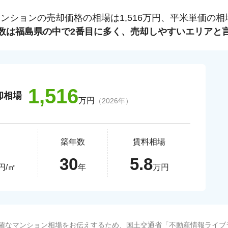
マンションの売却価格の相場は
1,516
万円、平米単価の相
数は
福島県
の中で
2
番目に多く、売却しやすいエリアと
1,516
却相場
万円
（
2026
年）
築年数
賃料相場
30
5.8
円/㎡
年
万円
確なマンション相場をお伝えするため、国土交通省「
不動産情報ライブ