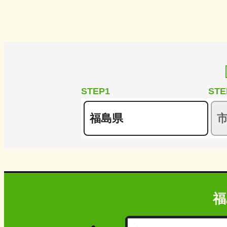
STEP1
STE
福