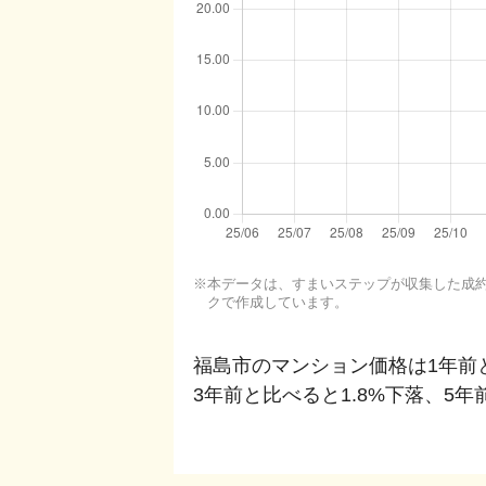
本データは、すまいステップが収集した成約・
クで作成しています。
福島市
のマンション価格は1年前
3年前と比べると
1.8%下落
、
5年