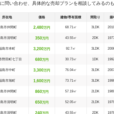
に問い合わせ、具体的な売却プランを相談してみるの
所在地
価格
建物/専有面積
間取り
築
2,480
福島市仲間町
68.71㎡
3LDK
201
万円
350
福島市清明町
43.55㎡
2DK
197
万円
3,200
福島市本町
92.7㎡
3LDK
200
万円
680
市野田町七丁目
30.73㎡
1DK
199
万円
3,300
福島市中町
76.04㎡
3LDK
200
万円
1,600
福島市旭町
73.71㎡
3LDK
199
万円
860
福島市仲間町
57.19㎡
2LDK
198
万円
650
福島市清明町
52.05㎡
2LDK
197
万円
240
福島市清明町
43.55㎡
2DK
197
万円