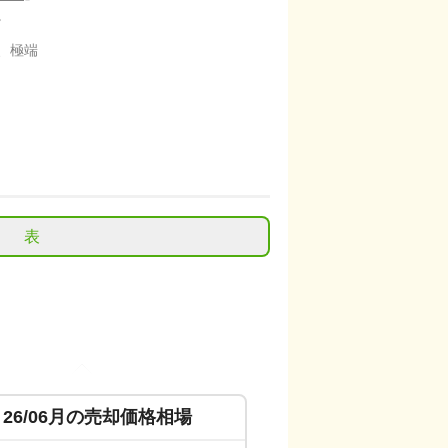
。
、極端
表
26/06
月の売却価格相場