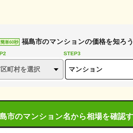
福島市
の
マンションの価格を知ろ
簡単60秒
P2
STEP3
島市のマンション名から
相場を確認