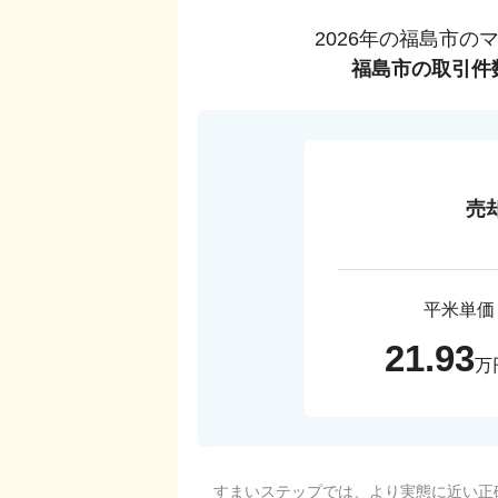
2026
年の
福島市
の
福島市
の取引件
売
平米単価
21.93
万
すまいステップでは、より実態に近い正