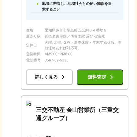
地域に密着し、地域社会との良い関係を追
求すること
住所
愛知県弥富市平島町五反割６４番地９
最寄り駅
近鉄名古屋線／佐古木駅 及び 弥富駅
火曜, 水曜, ＧＷ・夏季休暇・年末年始休暇。事
定休日
前連絡あれば対応可。
営業時間
AM9:00~PM6:00
電話番号
0567-69-5335
詳しく見る
無料査定
3
三交不動産 金山営業所（三重交
通グループ）