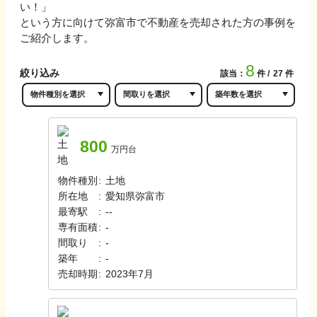
い！」
という方に向けて
弥富市
で不動産を売却された方の事例を
ご紹介します。
8
絞り込み
該当：
件
27
件
800
万円台
物件種別
:
土地
所在地
:
愛知県弥富市
最寄駅
:
‐
‐
専有面積
:
-
間取り
:
-
築年
:
-
売却時期
:
2023年7月