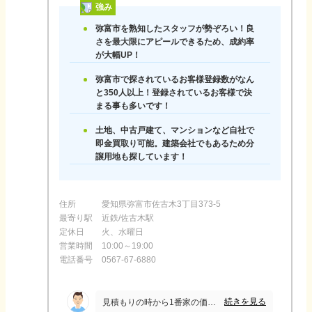
強み
弥富市を熟知したスタッフが勢ぞろい！良
さを最大限にアピールできるため、成約率
が大幅UP！
弥富市で探されているお客様登録数がなん
と350人以上！登録されているお客様で決
まる事も多いです！
土地、中古戸建て、マンションなど自社で
即金買取り可能。建築会社でもあるため分
譲用地も探しています！
住所
愛知県弥富市佐古木3丁目373-5
最寄り駅
近鉄/佐古木駅
定休日
火、水曜日
営業時間
10:00～19:00
電話番号
0567-67-6880
続きを見る
見積もりの時から1番家の価値を高く評価していただき、売却に必要な手続きも様々あるのを全て良い方を紹介いただき、とてもスムーズに良い気持ちで売却出来たから