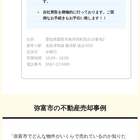
す。
自社買取を積極的に行っております。ご面
倒なお手続きもお手伝い致します！！
住所
愛知県愛西市南河田町高台10番地2
最寄り駅
名鉄津島線 藤浪駅 徒歩10分
定休日
水曜日
営業時間
10:00～18:00
電話番号
0567-22-5665
弥富市
の不動産売却事例
「
弥富市
でどんな物件がいくらで売れているのか知りた