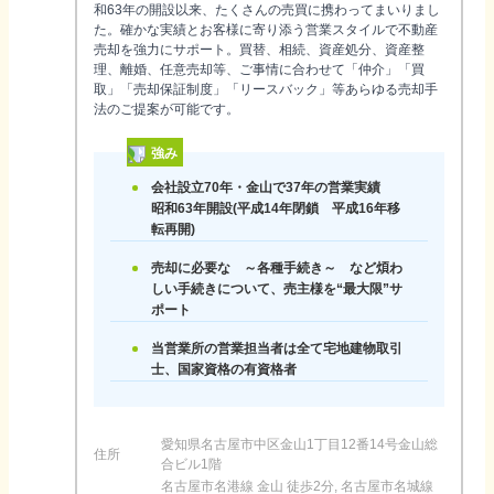
和63年の開設以来、たくさんの売買に携わってまいりまし
た。確かな実績とお客様に寄り添う営業スタイルで不動産
売却を強力にサポート。買替、相続、資産処分、資産整
理、離婚、任意売却等、ご事情に合わせて「仲介」「買
取」「売却保証制度」「リースバック」等あらゆる売却手
法のご提案が可能です。
強み
会社設立70年・金山で37年の営業実績
昭和63年開設(平成14年閉鎖 平成16年移
転再開)
売却に必要な ～各種手続き～ など煩わ
しい手続きについて、売主様を“最大限”サ
ポート
当営業所の営業担当者は全て宅地建物取引
士、国家資格の有資格者
愛知県名古屋市中区金山1丁目12番14号金山総
住所
合ビル1階
名古屋市名港線 金山 徒歩2分, 名古屋市名城線