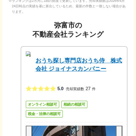
ランキングは2カ月に1回の頻度で更新しています。売却実績数は
2026年6月
24日
時点の実績を基に算出しているため、最新の件数と一致しない場合があ
ります。
弥富市
の
不動産会社ランキング
1
おうち探し専門店おうち侍 株式
会社 ジョイナスカンパニー
5.0
27
売却実績数
件
オンライン相談可
相続の相談可
税金・法律の相談可