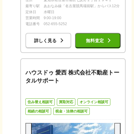
住所
愛知県名古屋市港区七反野２丁目１９４１
最寄り駅
あおなみ線「名古屋競馬場前駅」からバス12分
定休日
水曜日
営業時間
9:00-19:00
電話番号
052-655-5252
詳しく見る
無料査定
ハウスドゥ 愛西 株式会社不動産トー
タルサポート
住み替え相談可
買取対応
オンライン相談可
相続の相談可
税金・法律の相談可