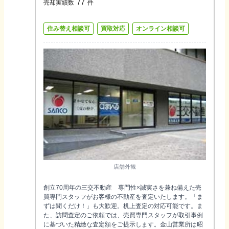
77
売却実績数
件
住み替え相談可
買取対応
オンライン相談可
店舗外観
創立70周年の三交不動産 専門性×誠実さを兼ね備えた売
買専門スタッフがお客様の不動産を査定いたします。「ま
ずは聞くだけ！」も大歓迎。机上査定の対応可能です。ま
た、訪問査定のご依頼では、売買専門スタッフが取引事例
に基づいた精緻な査定額をご提示します。金山営業所は昭