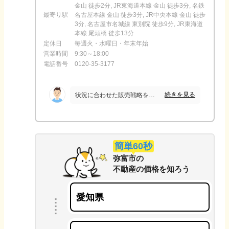
金山 徒歩2分, JR東海道本線 金山 徒歩3分, 名鉄
最寄り駅
名古屋本線 金山 徒歩3分, JR中央本線 金山 徒歩
3分, 名古屋市名城線 東別院 徒歩9分, JR東海道
本線 尾頭橋 徒歩13分
定休日
毎週火・水曜日・年末年始
営業時間
9:30～18:00
電話番号
0120-35-3177
続きを見る
状況に合わせた販売戦略をとっていただき大変満足しています。連絡も定期的にしていただき、質問にも真摯に答えていただきとてもありかたかったです。
簡単60秒
弥富市
の
不動産の価格を知ろう