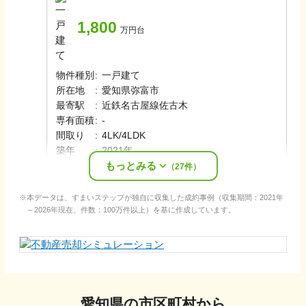
1,800
万円台
物件種別
:
一戸建て
所在地
:
愛知県弥富市
最寄駅
:
近鉄名古屋線
佐古木
専有面積
:
-
間取り
:
4LK/4LDK
築年
:
2021年
もっとみる
売却時期
:
2021年6月
（
27
件）
本データは、すまいステップが独自に収集した成約事例（収集期間：2021年
～2026年現在、件数：100万件以上）を基に作成しています。
愛知県
の市区町村から