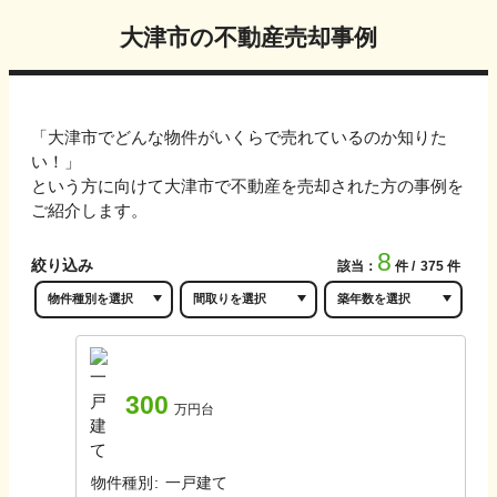
大津市
の不動産売却事例
「
大津市
でどんな物件がいくらで売れているのか知りた
い！」
という方に向けて
大津市
で不動産を売却された方の事例を
ご紹介します。
8
絞り込み
該当：
件
375
件
300
万円台
物件種別
:
一戸建て