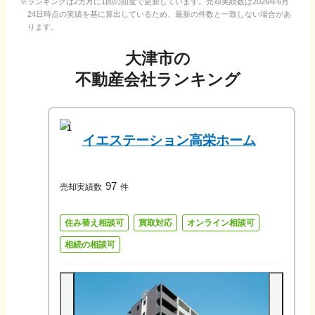
ランキングは2カ月に1回の頻度で更新しています。売却実績数は
2026年6月
24日
時点の実績を基に算出しているため、最新の件数と一致しない場合があ
ります。
大津市
の
不動産会社ランキング
1
イエステーション高栄ホーム
97
売却実績数
件
住み替え相談可
買取対応
オンライン相談可
相続の相談可