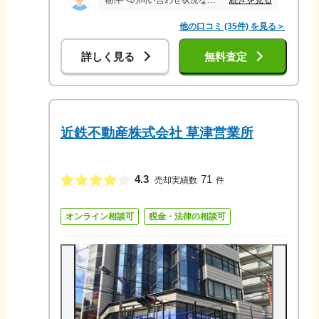
物件への問い合わせ状況など､データ化した物を定期的にしっかりと報告いただいた事や現在物件の残地物の撤去の面、こちらがどう動けば良いかの的確なアドバイスがありたいへん助かりました。 私共に対する対応も非常に丁寧で細かな気づかいであり安心感を持てました､snsでののやりとりが非常にスムーズでスピーディーで、早い売却にも繋がったと思います。
他の口コミ (35件) を見る＞
詳しく見る
無料査定
近鉄不動産株式会社 草津営業所
4.3
71
売却実績数
件
オンライン相談可
税金・法律の相談可