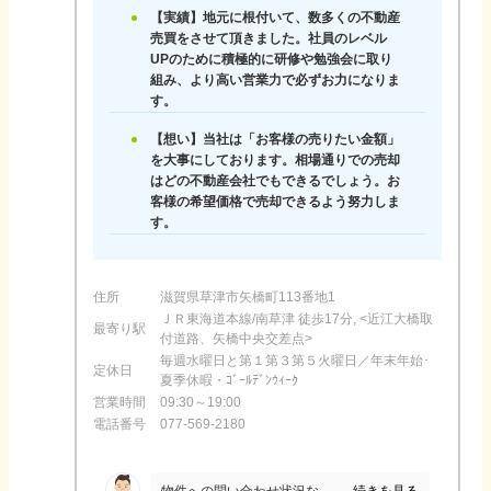
【実績】地元に根付いて、数多くの不動産
売買をさせて頂きました。社員のレベル
UPのために積極的に研修や勉強会に取り
組み、より高い営業力で必ずお力になりま
す。
【想い】当社は「お客様の売りたい金額」
を大事にしております。相場通りでの売却
はどの不動産会社でもできるでしょう。お
客様の希望価格で売却できるよう努力しま
す。
住所
滋賀県草津市矢橋町113番地1
ＪＲ東海道本線/南草津 徒歩17分, <近江大橋取
最寄り駅
付道路、矢橋中央交差点>
毎週水曜日と第１第３第５火曜日／年末年始･
定休日
夏季休暇・ｺﾞｰﾙﾃﾞﾝｳｨｰｸ
営業時間
09:30～19:00
電話番号
077-569-2180
続きを見る