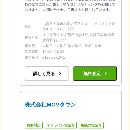
様の立場に立った懇切丁寧なコンサルティングを心掛けて
おります。 お問い合わせ、ご来店をお待ちしています。
滋賀県大津市馬場２丁目１０－１６ＺＥＺＥ駅
住所
前キューズビル１階
ＪＲ東海道本線/膳所 徒歩1分, 京阪石坂線/京阪
最寄り駅
膳所駅 徒歩1分
定休日
火曜日・水曜日 年末年始、GW、夏季
営業時間
10:00～18:00
電話番号
0120-25-1341
詳しく見る
無料査定
株式会社MOVタウン
買取対応
オンライン相談可
相続の相談可