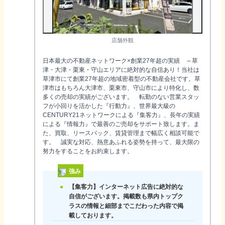
店舗外観
日本最大の不動産ネットワーク×創業27年超の実績 ～草
津・大津・栗東・守山エリアに絶対的な自信あり！当社は
草津市にて創業27年超の地域密着型の不動産会社です。草
津市はもちろん大津市、栗東市、守山市により特化し、数
多くの売却の実績がございます。 転勤のない営業スタッ
フが小回りを活かした『行動力』、世界最大級の
CENTURY21ネットワークによる『集客力』、長年の実績
による『情報力』で最善のご売却をサポート致します。ま
た、買取、リースバック、賃貸管理まで幅広く相談可能で
す。 誠実な対応、熱意あふれる姿勢を持って、最大限の
努力をすることをお約束します。
強み
【集客力】インターネット広告に絶対的な
自信がございます。掲載数も県内トップク
ラスの情報と細部までこだわった内容で掲
載しております。