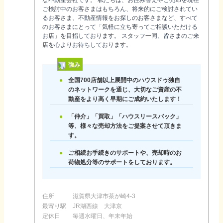
な不動産会社です。 私たちは、お住み替えやご売却を現在
ご検討中のお客さまはもちろん、将来的にご検討されてい
るお客さま、不動産情報をお探しのお客さまなど、すべて
のお客さまにとって「気軽に立ち寄ってご相談いただける
お店」を目指しております。 スタッフ一同、皆さまのご来
店を心よりお待ちしております。
強み
全国700店舗以上展開中のハウスドゥ独自
のネットワークを通じ、大切なご資産の不
動産をより高く早期にご成約いたします！
「仲介」「買取」「ハウスリースバック」
等、様々な売却方法をご提案させて頂きま
す。
ご相続お手続きのサポートや、売却時のお
荷物処分等のサポートをしております。
住所
滋賀県大津市茶が崎4-3
最寄り駅
JR湖西線 大津京
定休日
毎週水曜日、年末年始