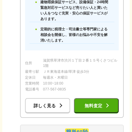
建物瑕疵保証サービス、設備保証・24時間
緊急対応サービスなど売りたい人と買いた
い人をつなぐ充実・安心の保証サービスが
あります。
定期的に税理士・司法書士等専門家による
相談会を開催し、皆様のお悩みや不安を解
消いたします。
滋賀県草津市渋川１丁目２番１５号くさつビル
住所
1階
最寄り駅
ＪＲ東海道本線/草津 徒歩3分
定休日
毎週水・木曜日
営業時間
10:00~18:00
電話番号
077-567-0835
詳しく見る
無料査定
簡単60秒