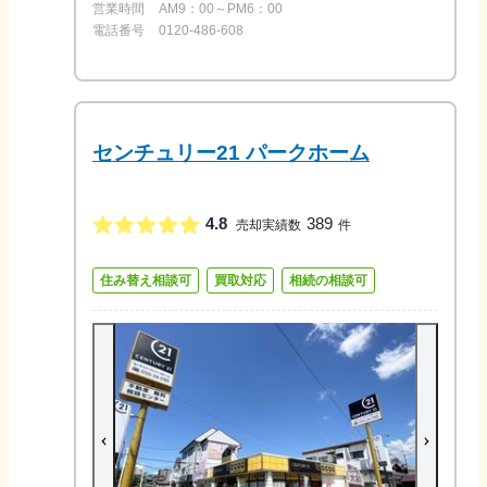
営業時間
AM9：00～PM6：00
電話番号
0120-486-608
センチュリー21 パークホーム
4.8
389
売却実績数
件
住み替え相談可
買取対応
相続の相談可