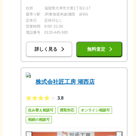
住所
滋賀県大津市大萱1丁目2-17
最寄り駅
JR東海道本線/瀬田 歩9分
定休日
定休日なし
営業時間
9:00~21:00
電話番号
0120-445-585
詳しく見る
無料査定
3
株式会社匠工房 湖西店
3.8
住み替え相談可
買取対応
オンライン相談可
相続の相談可