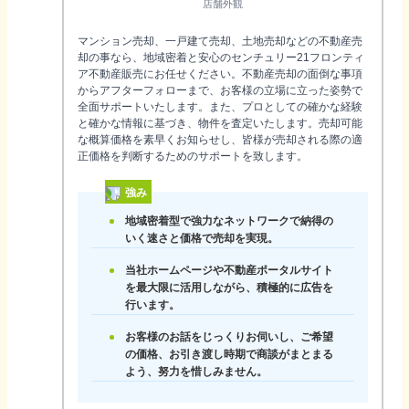
店舗外観
マンション売却、一戸建て売却、土地売却などの不動産売
却の事なら、地域密着と安心のセンチュリー21フロンティ
ア不動産販売にお任せください。不動産売却の面倒な事項
からアフターフォローまで、お客様の立場に立った姿勢で
全面サポートいたします。また、プロとしての確かな経験
と確かな情報に基づき、物件を査定いたします。売却可能
な概算価格を素早くお知らせし、皆様が売却される際の適
正価格を判断するためのサポートを致します。
強み
地域密着型で強力なネットワークで納得の
いく速さと価格で売却を実現。
当社ホームページや不動産ポータルサイト
を最大限に活用しながら、積極的に広告を
行います。
お客様のお話をじっくりお伺いし、ご希望
の価格、お引き渡し時期で商談がまとまる
よう、努力を惜しみません。