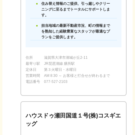
住み替え情報のご提供、引っ越しやクリー
ニングに至るまでトータルにサポートしま
す。
担当地域の最新不動産市況、町の情報まで
を熟知した経験豊富なスタッフが最適なプ
ランをご提供します。
住所
滋賀県大津市湖城が丘2-11
最寄り駅
JR琵琶湖線 膳所駅
定休日
第３火曜日・水曜日
営業時間
AM 8:30 ～ お客様と打合せが終わるまで
電話番号
077-527-2103
ハウスドゥ瀬田国道１号(株)コスギエ
ッグ