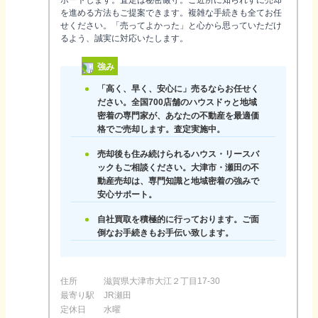
ポートします。査定は秘密厳守。ご近所に知られずに売却
を進める方法もご提案できます。複雑な手続きも全てお任
せください。「売ってよかった」と心から思っていただけ
るよう、誠実に対応いたします。
強み
「高く、早く、安心に」売るならお任せく
ださい。全国700店舗のハウスドゥと地域
密着の専門家が、あなたの不動産を最適価
格でご売却します。査定実施中。
売却後も住み続けられるハウス・リースバ
ックもご相談ください。大津市・瀬田の不
動産売却は、専門知識と地域密着の強みで
安心サポート。
自社買取を積極的に行っております。ご面
倒なお手続きもお手伝い致します。
住所
滋賀県大津市大江２丁目17-30
最寄り駅
JR瀬田
定休日
水曜