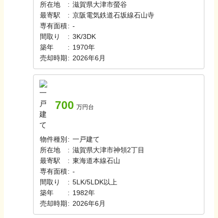
所在地
:
滋賀県大津市螢谷
最寄駅
:
京阪電気鉄道石坂線
石山寺
専有面積
:
-
間取り
:
3K/3DK
築年
:
1970年
売却時期
:
2026年6月
700
万円台
物件種別
:
一戸建て
所在地
:
滋賀県大津市神領2丁目
最寄駅
:
東海道本線
石山
専有面積
:
-
間取り
:
5LK/5LDK以上
築年
:
1982年
売却時期
:
2026年6月