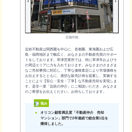
店舗外観
近鉄不動産は関西圏を中心に、首都圏、東海圏および広
島・福岡地区まで幅広く、みなさまの不動産売買のサポー
トをしております。草津営業所では、特に草津市およびそ
の周辺エリアに力を入れております。みなさまのさまざま
なご売却事情に対応し、丁寧な価格査定により市場価格を
お伝えするとともに、適切な販売計画を提案し、実施する
ことにより【安心・安全・丁寧】な不動産売却を実現しま
す。是非一度「近鉄の仲介」にご相談いただき、みなさま
のご希望をお伝えください。お待ちしております。
強み
オリコン顧客満足度「不動産仲介 売却
マンション」部門で2年連続で総合第1位を
獲得しました。