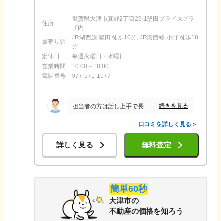
滋賀県大津市真野2丁目29-1堅田プライスプラ
住所
ザ内
JR湖西線 堅田 徒歩10分, JR湖西線 小野 徒歩18
最寄り駅
分
定休日
毎週火曜日・水曜日
営業時間
10:00～18:00
電話番号
077-571-1577
続きを見る
担当者の方は話し上手で長話になるが、なんとかしようとされているのが伝わってきたので安心して任せられたようにおもいます。電話のやり取りも多く大変でしたが対応してもらえた。
口コミを詳しく見る＞
詳しく見る
無料査定
簡単60秒
大津市
の
不動産の価格を知ろう