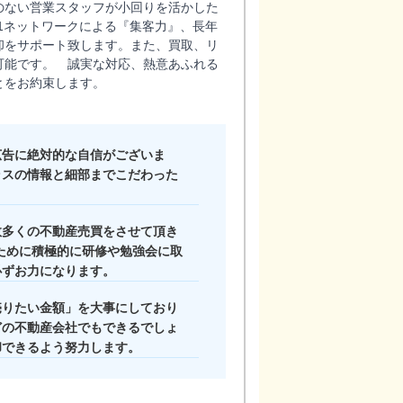
のない営業スタッフが小回りを活かした
21ネットワークによる『集客力』、長年
却をサポート致します。また、買取、リ
可能です。 誠実な対応、熱意あふれる
とをお約束します。
広告に絶対的な自信がございま
ラスの情報と細部までこだわった
キッズルーム
数多くの不動産売買をさせて頂き
ために積極的に研修や勉強会に取
必ずお力になります。
売りたい金額」を大事にしており
どの不動産会社でもできるでしょ
却できるよう努力します。