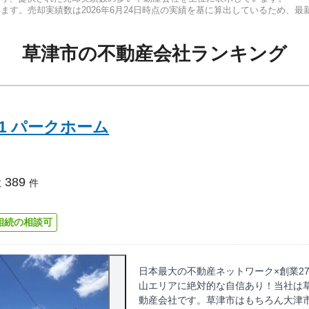
います。売却実績数は
2026年6月24日
時点の実績を基に算出しているため、最
草津市
の
不動産会社ランキング
1 パークホーム
389
数
件
相続の相談可
日本最大の不動産ネットワーク×創業2
山エリアに絶対的な自信あり！当社は草
動産会社です。草津市はもちろん大津