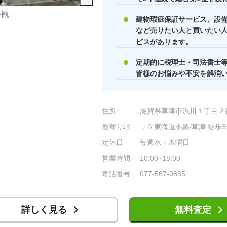
外観
店舗内観
建物瑕疵保証サービス、設備
など売りたい人と買いたい
ビスがあります。
定期的に税理士・司法書士
皆様のお悩みや不安を解消
住所
滋賀県草津市渋川１丁目２
最寄り駅
ＪＲ東海道本線/草津 徒歩3
定休日
毎週水・木曜日
営業時間
10:00~18:00
電話番号
077-567-0835
詳しく見る
無料査定