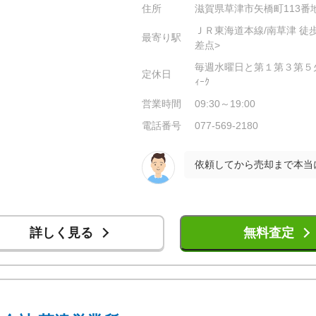
住所
滋賀県草津市矢橋町113番
ＪＲ東海道本線/南草津 徒
最寄り駅
差点>
毎週水曜日と第１第３第５火曜
定休日
ｨｰｸ
営業時間
09:30～19:00
電話番号
077-569-2180
詳しく見る
無料査定