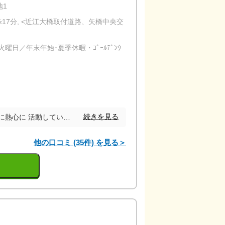
地1
歩17分, <近江大橋取付道路、矢橋中央交
日／年末年始･夏季休暇・ｺﾞｰﾙﾃﾞﾝｳ
続きを見る
依頼してから売却まで本当に熱心に 活動していただきました。 売却の際もこちらの意見を聞いて頂き最後まで頑張って下さり感謝しております。
他の口コミ (35件) を見る＞