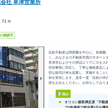
会社 草津営業所
71
数
件
の相談可
近鉄不動産は関西圏を中心に、首都圏
く、みなさまの不動産売買のサポート
草津市およびその周辺エリアに力を入
売却事情に対応し、丁寧な価格査定に
切な販売計画を提案し、実施すること
却を実現します。是非一度「近鉄の仲
望をお伝えください。お待ちしており
強み
オリコン顧客満足度「不動
で2年連続で総合第1位を獲