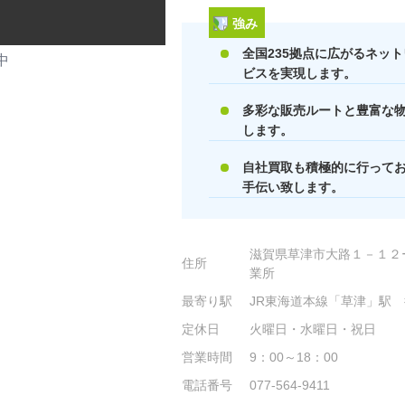
強み
全国235拠点に広がるネッ
中
ビスを実現します。
多彩な販売ルートと豊富な
します。
自社買取も積極的に行って
手伝い致します。
滋賀県草津市大路１－１２
住所
業所
最寄り駅
JR東海道本線「草津」駅 
定休日
火曜日・水曜日・祝日
営業時間
9：00～18：00
電話番号
077-564-9411