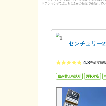
ランキングは2カ月に1回の頻度で更新して
1
センチュリー2
4.8
売却実績
住み替え相談可
買取対応