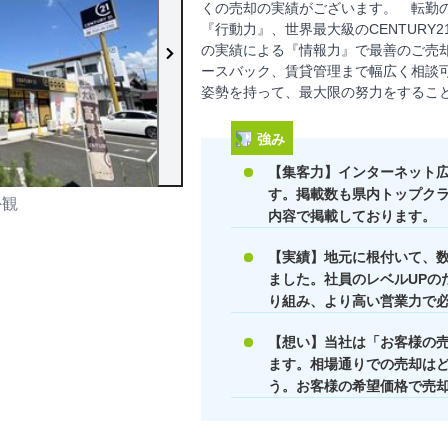
くの売却の実績がございます。 転勤
『行動力』、世界最大級のCENTURY
の実績による『情報力』で最善のご売
ースバック、賃貸管理まで幅広く相談
姿勢を持って、最大限の努力をするこ
強み
【集客力】インターネット
す。掲載数も県内トップク
外観
店内の様子
内容で掲載しております。
【実績】地元に根付いて、
ました。社員のレベルUPの
り組み、より高い営業力で
【想い】当社は「お客様の
ます。相場通りでの売却は
う。お客様の希望価格で売