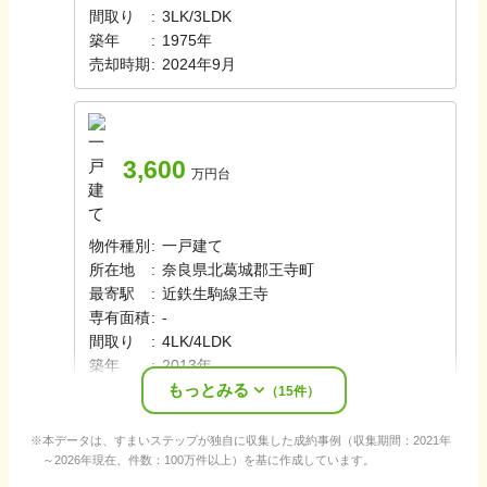
間取り
:
3LK/3LDK
築年
:
1975年
売却時期
:
2024年9月
3,600
万円台
物件種別
:
一戸建て
所在地
:
奈良県北葛城郡王寺町
最寄駅
:
近鉄生駒線
王寺
専有面積
:
-
間取り
:
4LK/4LDK
築年
:
2013年
もっとみる
売却時期
:
2024年8月
（
15
件）
本データは、すまいステップが独自に収集した成約事例（収集期間：2021年
～2026年現在、件数：100万件以上）を基に作成しています。