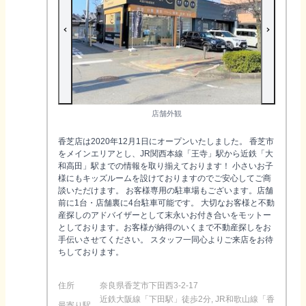
店舗外観
香芝店は2020年12月1日にオープンいたしました。 香芝市
をメインエリアとし、JR関西本線「王寺」駅から近鉄「大
和高田」駅までの情報を取り揃えております！ 小さいお子
様にもキッズルームを設けておりますのでご安心してご商
談いただけます。 お客様専用の駐車場もございます。店舗
前に1台・店舗裏に4台駐車可能です。 大切なお客様と不動
産探しのアドバイザーとして末永いお付き合いをモットー
としております。お客様が納得のいくまで不動産探しをお
手伝いさせてください。 スタッフ一同心よりご来店をお待
ちしております。
住所
奈良県香芝市下田西3‐2‐17
近鉄大阪線「下田駅」徒歩2分, JR和歌山線「香
最寄り駅