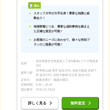
強み
スタッフ大半が大手出身！豊富な知識と経
験あり！
地域密着につき、豊富な成約事例を踏まえ
た正確な査定が可能！
お客様のニーズに合わせて、様々な売却プ
ランのご提案が可能！
奈良県香芝市西真美１丁目5番地1プラザ西真美
住所
202
JR和歌山線 香芝 徒歩10分, 近鉄大阪線 近鉄下
最寄り駅
田 徒歩13分, 近鉄大阪線 五位堂 徒歩14分
定休日
毎週水曜日・隔週火曜日
営業時間
9:30～18:30
電話番号
0745-51-5518
詳しく見る
無料査定