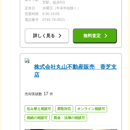
芝駅」徒歩6分
定休日
水曜日（年末年始除く）
営業時間
9:30-19:00
電話番号
0745-79-0021
詳しく見る
無料査定
2
株式会社丸山不動産販売 香芝支
店
17
売却実績数
件
住み替え相談可
買取対応
オンライン相談可
相続の相談可
税金・法律の相談可