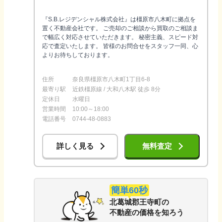
『S.B.レジデンシャル株式会社』は橿原市八木町に拠点を
置く不動産会社です。 ご売却のご相談から買取のご相談ま
で幅広く対応させていただきます。 秘密主義、スピード対
応で査定いたします。 皆様のお問合せをスタッフ一同、心
よりお待ちしております。
住所
奈良県橿原市八木町1丁目6-8
最寄り駅
近鉄橿原線 / 大和八木駅 徒歩 8分
定休日
水曜日
営業時間
10:00～18:00
電話番号
0744-48-0883
詳しく見る
無料査定
簡単60秒
北葛城郡王寺町
の
不動産の価格を知ろう