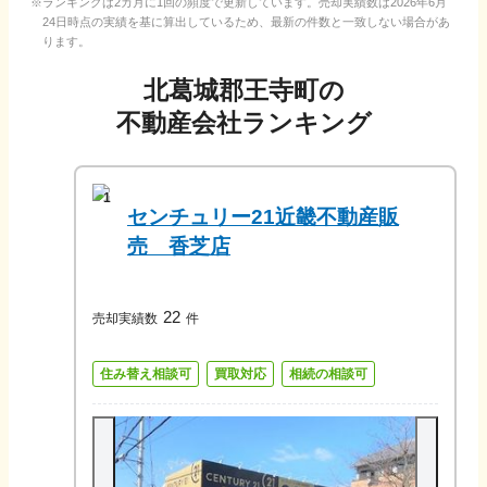
ランキングは2カ月に1回の頻度で更新しています。売却実績数は
2026年6月
24日
時点の実績を基に算出しているため、最新の件数と一致しない場合があ
ります。
北葛城郡王寺町
の
不動産会社ランキング
1
センチュリー21近畿不動産販
売 香芝店
22
売却実績数
件
住み替え相談可
買取対応
相続の相談可