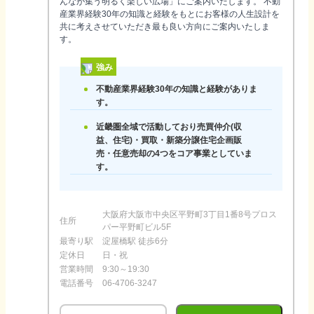
んなが集う明るく楽しい広場」にご案内いたします。 不動
産業界経験30年の知識と経験をもとにお客様の人生設計を
共に考えさせていただき最も良い方向にご案内いたしま
す。
強み
不動産業界経験30年の知識と経験がありま
す。
近畿圏全域で活動しており売買仲介(収
益、住宅)・買取・新築分譲住宅企画販
売・任意売却の4つをコア事業としていま
す。
大阪府大阪市中央区平野町3丁目1番8号プロス
住所
パー平野町ビル5F
最寄り駅
淀屋橋駅 徒歩6分
定休日
日・祝
営業時間
9:30～19:30
電話番号
06-4706-3247