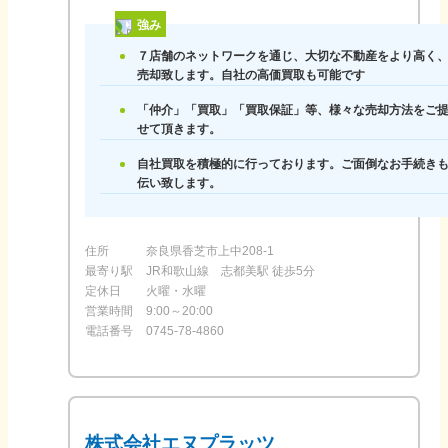
強み
７店舗のネットワークを通じ、大切な不動産をより高く
売却致します。自社の高価買取も可能です
「仲介」「買取」「買取保証」等、様々な売却方法をご
せて頂きます。
自社買取を積極的に行っております。ご面倒なお手続き
伝い致します。
住所
奈良県香芝市上中208-1
最寄り駅
JR和歌山線 志都美駅 徒歩5分
定休日
火曜・水曜
営業時間
9:00～20:00
電話番号
0745-78-4860
株式会社エヌプラッツ