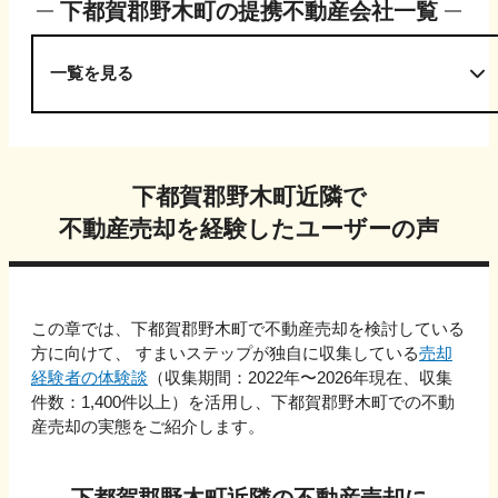
下都賀郡野木町
の提携不動産会社一覧
一覧を見る
下都賀郡野木町
近隣で
不動産売却を経験したユーザーの声
この章では、
下都賀郡野木町
で不動産売却を検討している
方に向けて、 すまいステップが独自に収集している
売却
経験者の体験談
（収集期間：2022年〜
2026
年現在、収集
件数：
1,400
件以上）を活用し、
下都賀郡野木町
での不動
産売却の実態をご紹介します。
下都賀郡野木町
近隣の不動産売却に