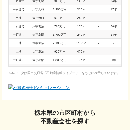
一戸建て
大字丸林
900万円
165㎡
-
34年
一戸建て
大字丸林
2,200万円
220㎡
-
17年
土地
大字野渡
670万円
280㎡
-
-
一戸建て
大字友沼
700万円
170㎡
-
30年
一戸建て
大字友沼
1,700万円
240㎡
-
14年
土地
大字友沼
2,100万円
1100㎡
-
-
土地
大字友沼
920万円
470㎡
-
-
一戸建て
大字友沼
1,800万円
175㎡
-
1年
一戸建て
大字友沼
2,600万円
290㎡
-
6年
本データは国土交通省「
不動産情報ライブラリ
」をもとに表示しています。
栃木県
の市区町村から
不動産会社を探す