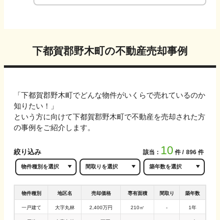
下都賀郡野木町
の不動産売却事例
「
下都賀郡野木町
でどんな物件がいくらで売れているのか
知りたい！」
という方に向けて
下都賀郡野木町
で不動産を売却された方
の事例をご紹介します。
10
絞り込み
該当：
件
896
件
物件種別
地区名
売却価格
専有面積
間取り
築年数
一戸建て
大字丸林
2,400万円
210㎡
-
1年