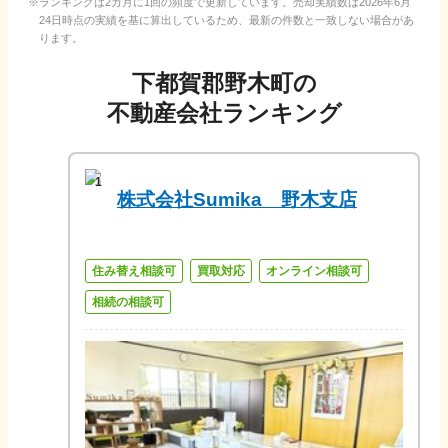
ランキングは2カ月に1回の頻度で更新しています。売却実績数は
2026年6月
24日
時点の実績を基に算出しているため、最新の件数と一致しない場合があ
ります。
下都賀郡野木町
の
不動産会社ランキング
1
株式会社Sumika 野木支店
住み替え相談可
買取対応
オンライン相談可
相続の相談可