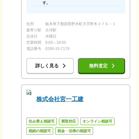
す。
住所
栃木県下都賀郡野木町大字野木３７６－１
最寄り駅
古河駅
定休日
水曜日
営業時間
9:00～18:00
電話番号
0280-33-7179
詳しく見る
無料査定
2
株式会社宮一工建
住み替え相談可
買取対応
オンライン相談可
相続の相談可
税金・法律の相談可