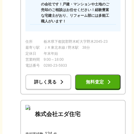
の会社です！戸建・マンションや土地のご
売却のご相談はお任せください！経験豊富
な宅建士がおり、リフォーム部には多能工
職人がいます！
住所
栃木県下都賀郡野木町大字野木2045-23
最寄り駅
ＪＲ東北本線 / 野木駅 38分
定休日
年末年始
営業時間
9:00～18:00
電話番号
0280-23-5933
詳しく見る
無料査定
3
株式会社エダ住宅
124
売却実績数
件