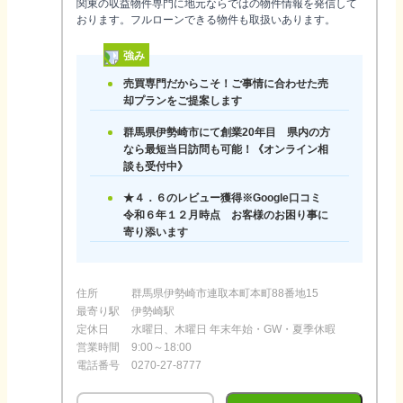
関東の収益物件専門に地元ならではの物件情報を発信して
おります。フルローンできる物件も取扱いあります。
強み
売買専門だからこそ！ご事情に合わせた売
却プランをご提案します
群馬県伊勢崎市にて創業20年目 県内の方
なら最短当日訪問も可能！《オンライン相
談も受付中》
★４．６のレビュー獲得※Google口コミ
令和６年１２月時点 お客様のお困り事に
寄り添います
住所
群馬県伊勢崎市連取本町本町88番地15
最寄り駅
伊勢崎駅
定休日
水曜日、木曜日 年末年始・GW・夏季休暇
営業時間
9:00～18:00
電話番号
0270-27-8777