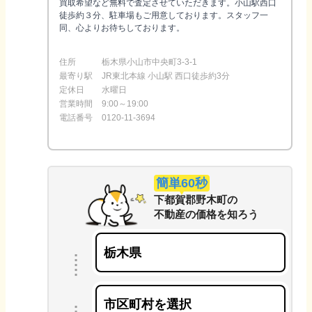
買取希望など無料で査定させていただきます。小山駅西口
徒歩約３分、駐車場もご用意しております。スタッフ一
同、心よりお待ちしております。
住所
栃木県小山市中央町3-3-1
最寄り駅
JR東北本線 小山駅 西口徒歩約3分
定休日
水曜日
営業時間
9:00～19:00
電話番号
0120-11-3694
簡単60秒
下都賀郡野木町
の
不動産の価格を知ろう